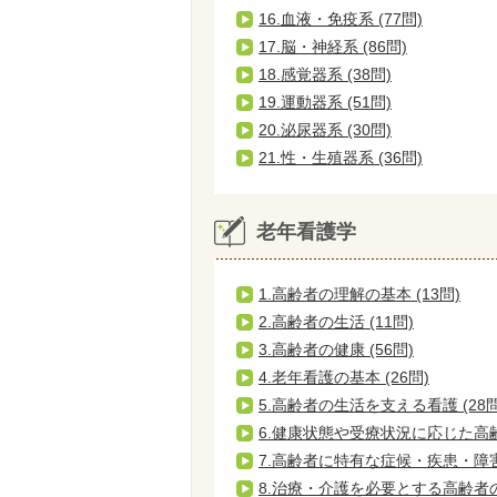
16.血液・免疫系 (77問)
17.脳・神経系 (86問)
18.感覚器系 (38問)
19.運動器系 (51問)
20.泌尿器系 (30問)
21.性・生殖器系 (36問)
老年看護学
1.高齢者の理解の基本 (13問)
2.高齢者の生活 (11問)
3.高齢者の健康 (56問)
4.老年看護の基本 (26問)
5.高齢者の生活を支える看護 (28問
6.健康状態や受療状況に応じた高齢者
7.高齢者に特有な症候・疾患・障害と
8.治療・介護を必要とする高齢者の