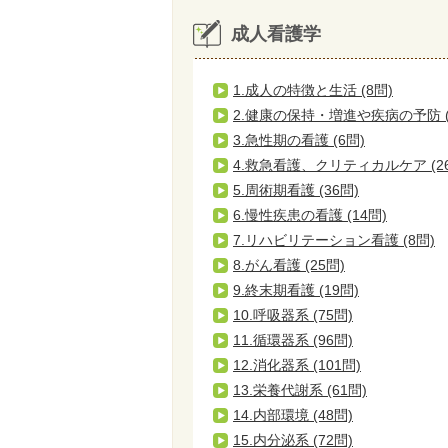
成人看護学
1.成人の特徴と生活 (8問)
2.健康の保持・増進や疾病の予防 (
3.急性期の看護 (6問)
4.救急看護、クリティカルケア (2
5.周術期看護 (36問)
6.慢性疾患の看護 (14問)
7.リハビリテーション看護 (8問)
8.がん看護 (25問)
9.終末期看護 (19問)
10.呼吸器系 (75問)
11.循環器系 (96問)
12.消化器系 (101問)
13.栄養代謝系 (61問)
14.内部環境 (48問)
15.内分泌系 (72問)