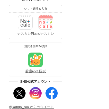
シフト管理＆共有
ナスカレPlus+/ナスカレ
国試過去問＆模試
看護roo! 国試
SNS公式アカウント
@kango_roo からのツイート