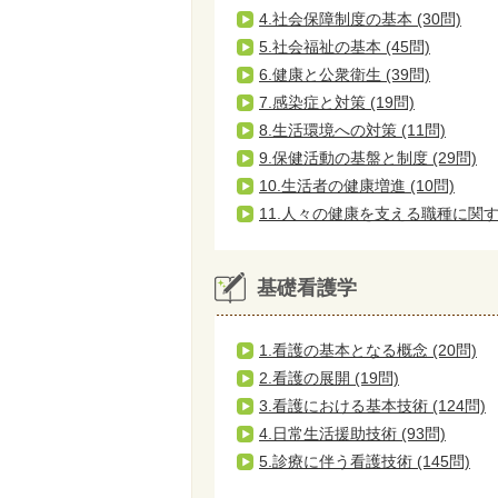
4.社会保障制度の基本 (30問)
5.社会福祉の基本 (45問)
6.健康と公衆衛生 (39問)
7.感染症と対策 (19問)
8.生活環境への対策 (11問)
9.保健活動の基盤と制度 (29問)
10.生活者の健康増進 (10問)
11.人々の健康を支える職種に関する
基礎看護学
1.看護の基本となる概念 (20問)
2.看護の展開 (19問)
3.看護における基本技術 (124問)
4.日常生活援助技術 (93問)
5.診療に伴う看護技術 (145問)