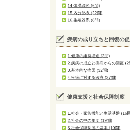
14.体温調節 (6問)
15.内分泌系 (22問)
16.生殖器系 (8問)
疾病の成り立ちと回復の促
1.健康の維持増進 (2問)
2.疾病の成立と疾病からの回復 (2
3.基本的な病因 (32問)
4.疾病に対する医療 (37問)
健康支援と社会保障制度
1.社会・家族機能と生活基盤 (16問
2.社会の中の集団 (19問)
3.社会保障制度の基本 (10問)