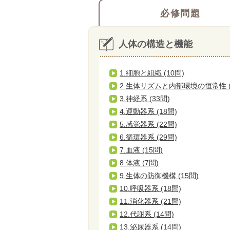
必修問題
人体の構造と機能
1.細胞と組織 (10問)
2.生体リズムと内部環境の恒常性 (
3.神経系 (33問)
4.運動器系 (18問)
5.感覚器系 (22問)
6.循環器系 (29問)
7.血液 (15問)
8.体液 (7問)
9.生体の防御機構 (15問)
10.呼吸器系 (18問)
11.消化器系 (21問)
12.代謝系 (14問)
13.泌尿器系 (14問)