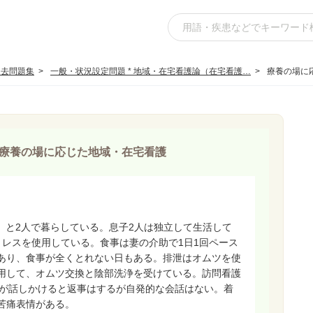
過去問題集
一般・状況設定問題 * 地域・在宅看護論（在宅看護…
療養の場に
療養の場に応じた地域・在宅看護
歳）と2人で暮らしている。息子2人は独立して生活して
トレスを使用している。食事は妻の介助で1日1回ペース
あり、食事が全くとれない日もある。排泄はオムツを使
用して、オムツ交換と陰部洗浄を受けている。訪問看護
妻が話しかけると返事はするが自発的な会話はない。着
苦痛表情がある。