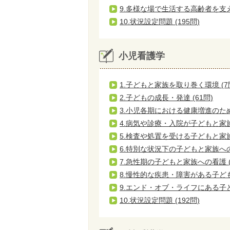
9.多様な場で生活する高齢者を支える
10.状況設定問題 (195問)
小児看護学
1.子どもと家族を取り巻く環境 (7
2.子どもの成長・発達 (61問)
3.小児各期における健康増進のための
4.病気や診療・入院が子どもと家族
5.検査や処置を受ける子どもと家族へ
6.特別な状況下の子どもと家族への看
7.急性期の子どもと家族への看護 (
8.慢性的な疾患・障害がある子ども
9.エンド・オブ・ライフにある子ど
10.状況設定問題 (192問)