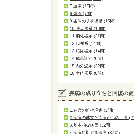
7.血液 (15問)
8.体液 (7問)
9.生体の防御機構 (15問)
10.呼吸器系 (18問)
11.消化器系 (21問)
12.代謝系 (14問)
13.泌尿器系 (14問)
14.体温調節 (6問)
15.内分泌系 (22問)
16.生殖器系 (8問)
疾病の成り立ちと回復の促
1.健康の維持増進 (2問)
2.疾病の成立と疾病からの回復 (2
3.基本的な病因 (32問)
4.疾病に対する医療 (37問)