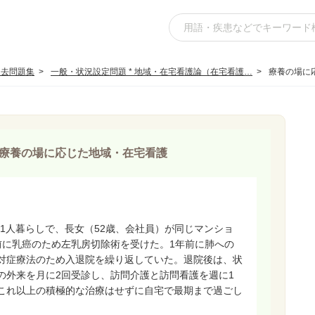
過去問題集
一般・状況設定問題 * 地域・在宅看護論（在宅看護…
療養の場に
療養の場に応じた地域・在宅看護
は1人暮らしで、長女（52歳、会社員）が同じマンショ
前に乳癌のため左乳房切除術を受けた。1年前に肺への
対症療法のため入退院を繰り返していた。退院後は、状
の外来を月に2回受診し、訪問介護と訪問看護を週に1
これ以上の積極的な治療はせずに自宅で最期まで過ごし