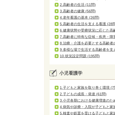
2.高齢者の生活 (11問)
3.高齢者の健康 (56問)
4.老年看護の基本 (26問)
5.高齢者の生活を支える看護 (28問
6.健康状態や受療状況に応じた高齢者
7.高齢者に特有な症候・疾患・障害と
8.治療・介護を必要とする高齢者の
9.多様な場で生活する高齢者を支える
10.状況設定問題 (195問)
小児看護学
1.子どもと家族を取り巻く環境 (7
2.子どもの成長・発達 (61問)
3.小児各期における健康増進のための
4.病気や診療・入院が子どもと家族
5.検査や処置を受ける子どもと家族へ