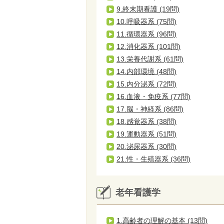
9.終末期看護 (19問)
10.呼吸器系 (75問)
11.循環器系 (96問)
12.消化器系 (101問)
13.栄養代謝系 (61問)
14.内部環境 (48問)
15.内分泌系 (72問)
16.血液・免疫系 (77問)
17.脳・神経系 (86問)
18.感覚器系 (38問)
19.運動器系 (51問)
20.泌尿器系 (30問)
21.性・生殖器系 (36問)
老年看護学
1.高齢者の理解の基本 (13問)