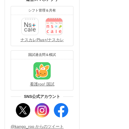
シフト管理＆共有
ナスカレPlus+/ナスカレ
国試過去問＆模試
看護roo! 国試
SNS公式アカウント
@kango_roo からのツイート