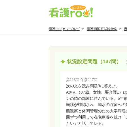
看護roo![カンゴルー]
看護師国家試験特集
状況設定問題（147問）
第113回 午前117問
次の文を読み問題3に答えよ。
Aさん（87歳、女性、要介護1）
ンの隣の部屋に住んでいる。5年
転移が確認され、胸水の貯留への
態観察と体調管理のため大学病院
回ずつ利用して在宅療養を続け「
たい」と話している。