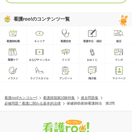
看護roo!のコンテンツ一覧
看護師転職
キャリア
看護技術
看護学生・国試
就活
看護ケア
まなびチャンネル
クイズ
おみくじ
マンガ
イラスト
ライフスタイル
アンケート
掲示板
マイページ
看護roo![カンゴルー]
看護師国家試験特集
過去問題集
必修問題 * 看護に関わる基本的法律
保健師助産師看護師法 第2問