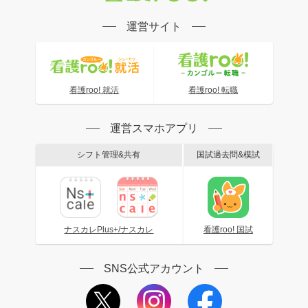
運営サイト
看護roo! 就活
看護roo! 転職
運営スマホアプリ
シフト管理&共有
国試過去問&模試
ナスカレPlus+/ナスカレ
看護roo! 国試
SNS公式アカウント