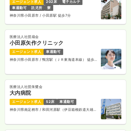
エージェント求人
202床
電子カルテ
車通勤可
託児所
寮
神奈川県小田原市
/ 小田原駅 徒歩7分
医療法人社団扇会
小田原矢作クリニック
エージェント求人
車通勤可
神奈川県小田原市
/ 鴨宮駅（ＪＲ東海道本線） 徒歩
13分
医療法人社団朱鷺会
大内病院
エージェント求人
52床
車通勤可
神奈川県南足柄市
/ 和田河原駅（伊豆箱根鉄道大雄山
線） 徒歩7分