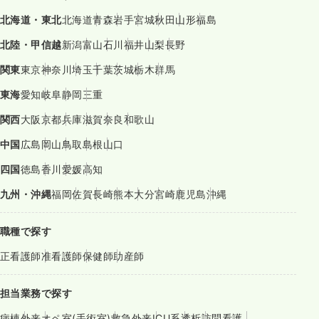
北海道・東北
北海道
青森
岩手
宮城
秋田
山形
福島
北陸・甲信越
新潟
富山
石川
福井
山梨
長野
関東
東京
神奈川
埼玉
千葉
茨城
栃木
群馬
東海
愛知
岐阜
静岡
三重
関西
大阪
京都
兵庫
滋賀
奈良
和歌山
中国
広島
岡山
鳥取
島根
山口
四国
徳島
香川
愛媛
高知
九州・沖縄
福岡
佐賀
長崎
熊本
大分
宮崎
鹿児島
沖縄
職種で探す
正看護師
准看護師
保健師
助産師
担当業務で探す
病棟
外来
オペ室(手術室)
救急外来
ICU系
透析
訪問看護