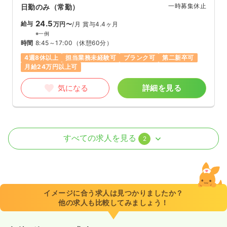
一時募集休止
日勤のみ（常勤）
24.5
給与
万円〜
/月
賞与4.4ヶ月
※一例
時間
8:45～17:00
（休憩60分）
4週8休以上
担当業務未経験可
ブランク可
第二新卒可
月給24万円以上可
気になる
詳細を見る
病棟
一般病院
正看護師 / 管理職
すべての求人を見る
2
2交代（常勤）
38.6〜45.1
給与
万円
/月
賞与4ヶ月
※一例
イメージに合う求人は見つかりましたか？
時間
8:45～17:00
（休憩60分）
他の求人も比較してみましょう！
土日休み
月給40万円以上可