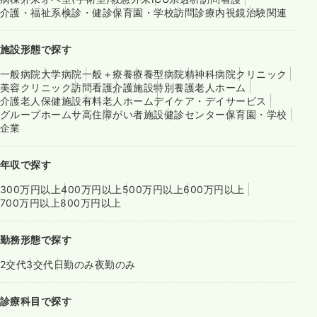
介護・福祉系
検診・健診
保育園・学校
訪問診療
内視鏡
治験関連
施設形態で探す
一般病院
大学病院
一般＋療養
療養型病院
精神科病院
クリニック
美容クリニック
訪問看護
介護施設
特別養護老人ホーム
介護老人保健施設
有料老人ホーム
デイケア・デイサービス
グループホーム
サ高住
障がい者施設
健診センター
保育園・学校
企業
年収で探す
300万円以上
400万円以上
500万円以上
600万円以上
700万円以上
800万円以上
勤務形態で探す
2交代
3交代
日勤のみ
夜勤のみ
診療科目で探す