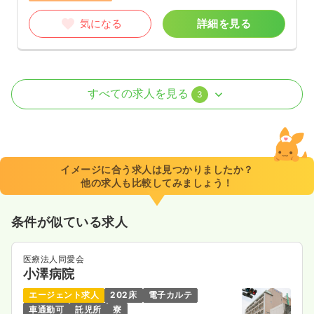
気になる
詳細を見る
病棟
一般病院
正看護師 / 管理職
すべての求人を見る
3
2交代（常勤）
38.6〜45.1
給与
万円
/月
賞与4ヶ月
※一例
イメージに合う求人は見つかりましたか？
時間
8:45～17:00
（休憩60分）
他の求人も比較してみましょう！
土日休み
月給40万円以上可
条件が似ている求人
気になる
詳細を見る
医療法人同愛会
小澤病院
透析
一般病院
正・准看護師
エージェント求人
202床
電子カルテ
車通勤可
託児所
寮