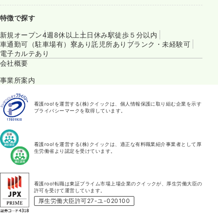
特徴で探す
新規オープン
4週8休以上
土日休み
駅徒歩５分以内
車通勤可（駐車場有）
寮あり
託児所あり
ブランク・未経験可
電子カルテあり
会社概要
事業所案内
看護roo!を運営する(株)クイックは、個人情報保護に取り組む企業を示す
プライバシーマークを取得しています。
看護roo!を運営する(株)クイックは、適正な有料職業紹介事業者として厚
生労働省より認定を受けています。
看護roo!転職は東証プライム市場上場企業のクイックが、厚生労働大臣の
許可を受けて運営しています。
厚生労働大臣許可27-ユ-020100