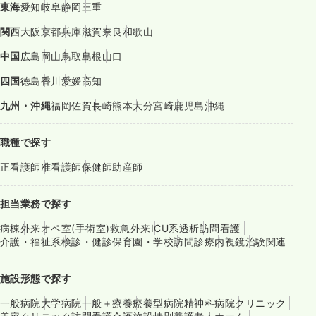
東海
愛知
岐阜
静岡
三重
関西
大阪
京都
兵庫
滋賀
奈良
和歌山
中国
広島
岡山
鳥取
島根
山口
四国
徳島
香川
愛媛
高知
九州・沖縄
福岡
佐賀
長崎
熊本
大分
宮崎
鹿児島
沖縄
職種で探す
正看護師
准看護師
保健師
助産師
担当業務で探す
病棟
外来
オペ室(手術室)
救急外来
ICU系
透析
訪問看護
介護・福祉系
検診・健診
保育園・学校
訪問診療
内視鏡
治験関連
施設形態で探す
一般病院
大学病院
一般＋療養
療養型病院
精神科病院
クリニック