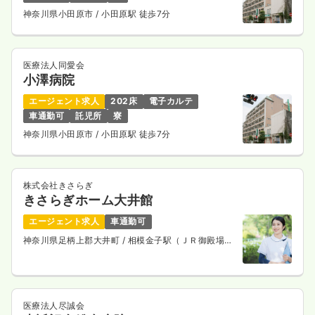
一時募集休止
日勤のみ（常勤）
神奈川県小田原市
/ 小田原駅 徒歩7分
24.5〜31.5
給与
万円
/月
賞与4.4ヶ月
※一例
時間
8:45～17:00
（休憩60分）
医療法人同愛会
小澤病院
4週8休以上
担当業務未経験可
ブランク可
月給31万円以上可
エージェント求人
202床
電子カルテ
車通勤可
託児所
寮
気になる
詳細を見る
神奈川県小田原市
/ 小田原駅 徒歩7分
訪問診療
株式会社きさらぎ
一般病院
正看護師
きさらぎホーム大井館
一時募集休止
日勤のみ（常勤）
エージェント求人
車通勤可
神奈川県足柄上郡大井町
/ 相模金子駅（ＪＲ御殿場
23.0〜30.0
給与
万円
/月
賞与4ヶ月
線） 徒歩11分
※一例
時間
8:45～17:00
（休憩60分）
土日祝休み
担当業務未経験可
第二新卒可
月給30万円以上可
医療法人尽誠会