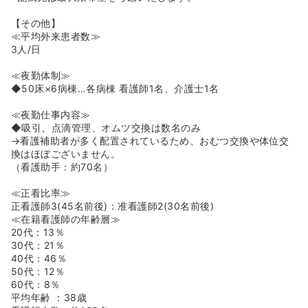
◆年間40回の院内研修に加え、院外研修も広く受講可能で
す。全て業務時間内に実施することができ、外部研修は法
【その他】
人にて費用負担があるので、落ち着いた環境で勤務しなが
≪平均外来患者数≫
らもスキルアップを目指すことができます。
3人/日
◆看護師長の全員が「ファーストレベル」を修了していま
す。
≪夜勤体制≫
◆看護部長は、看護大学での教員経験もお持ちで、「教え
◆50床×6病棟…各病棟 看護師1名、介護士1名
るプロ」が揃っています◎
≪夜勤仕事内容≫
≪高給与の病院です≫
◆吸引、点滴管理、オムツ交換は数名のみ
◆このエリアでは周りに類を見ない高給与の病院です。正
→看護補助者が多く配置されているため、おむつ交換や体位交
看護師10年経験の方ですと、月給30万円、年収概算で500
換はほぼございません。
万円近くでます。日勤常勤の方でも、同じく正看護師10年
（看護助手：約70名）
経験の方で年収概算430万円近くでます。
◆がっつり稼ぎたい人にも嬉しい手当が充実しています。
≪正看比率≫
夜勤手当は1回あたり¥13,000～¥16,000を支給していま
正看護師3(45名前後)：准看護師2(30名前後)
す。
≪在籍看護師の年齢層≫
20代：13％
≪完全療養型病院です≫
30代：21％
◆日勤時も夜勤時も寝たきりの方が多く、非常に落ち着い
40代：46％
て働くことが可能です。
50代：12％
◆夜勤体制は看護師1名ですが、介護士と協力して行いま
60代：8％
すし、業務の量も急性期病院や他の療養病院と比べても非
平均年齢 ：38歳
常に少ない為、すぐに慣れ、不安なく働くことができま