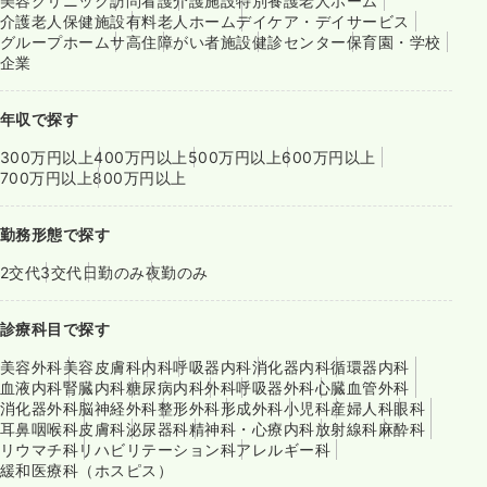
美容クリニック
訪問看護
介護施設
特別養護老人ホーム
介護老人保健施設
有料老人ホーム
デイケア・デイサービス
グループホーム
サ高住
障がい者施設
健診センター
保育園・学校
企業
年収で探す
300万円以上
400万円以上
500万円以上
600万円以上
700万円以上
800万円以上
勤務形態で探す
2交代
3交代
日勤のみ
夜勤のみ
診療科目で探す
美容外科
美容皮膚科
内科
呼吸器内科
消化器内科
循環器内科
血液内科
腎臓内科
糖尿病内科
外科
呼吸器外科
心臓血管外科
消化器外科
脳神経外科
整形外科
形成外科
小児科
産婦人科
眼科
耳鼻咽喉科
皮膚科
泌尿器科
精神科・心療内科
放射線科
麻酔科
リウマチ科
リハビリテーション科
アレルギー科
緩和医療科（ホスピス）