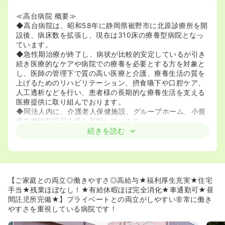
≪高台病院 概要≫
◆高台病院は、昭和58年に静岡県裾野市に北原診療所を開
設後、病床数を拡張し、現在は310床の療養型病院となっ
ています。
◆急性期治療が終了し、病状が比較的安定しているが引き
続き医療的なケアや病院での療養を必要とする方を対象と
し、医師の管理下で質の高い医療と介護、療養生活の質を
上げるためのリハビリテーション、摂食嚥下や口腔ケア、
人工透析などを行い、患者様の長期的な療養生活を支える
医療提供に取り組んでおります。
◆同法人内に、介護老人保健施設、グループホーム、小規
模多機能型居宅介護を展開しています。
続きを読む
≪無理なく働ける環境があります≫
◆残業がほとんどなく、毎日しっかりと定時で終業するこ
とができます。
◆みなさん定時（8:20の送迎バスに乗り通勤し、17:20の
送迎バスに乗って帰られているそうです♪）で帰られるの
【ご家庭との両立◎働きやすさ◎高給与★福利厚生充実★住宅
で、自分の時間を沢山作り、プライベートを充実させるこ
手当★残業ほぼなし！★有給休暇ほぼ完全消化★車通勤可★昼
とも可能です。
間託児所完備★】プライベートとの両立がしやすい非常に働き
◆ほとんどの職場スタッフは家庭第一で働いており、職場
やすさを重視している病院です！
第一で働いているスタッフは多くはありません。お子さん