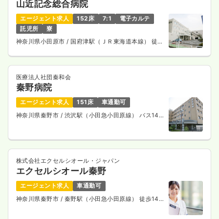
山近記念総合病院
気になる
詳細を見る
エージェント求人
152床
7:1
電子カルテ
託児所
寮
神奈川県小田原市
/ 国府津駅（ＪＲ東海道本線） 徒歩
15分
医療法人社団秦和会
秦野病院
エージェント求人
151床
車通勤可
神奈川県秦野市
/ 渋沢駅（小田急小田原線） バス14
分
株式会社エクセルシオール・ジャパン
エクセルシオール秦野
エージェント求人
車通勤可
神奈川県秦野市
/ 秦野駅（小田急小田原線） 徒歩14
分