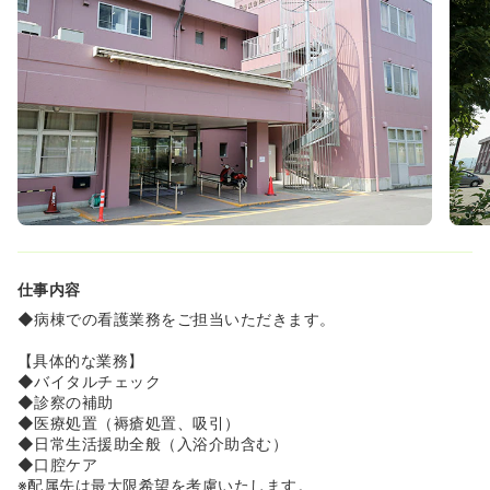
の突発的な発熱や家庭の事情があった際にも、協力してカ
バーできる体制を整えております。
◆年齢の高い方やブランクのある方も活躍しています。
◆職員の働きやすさを重視しているため、正職員の離職率
は10％と非常に低くなっています♪
≪子育てとの両立が叶う病院です≫
◆24時間 利用可能な託児所を病院に併設しています。そ
のため、お子様のいらっしゃる方でも子育てと両立しなが
ら働くことが可能です。
◆女性の育休・復職率は100％となっており、組織風土と
して女性の働きやすさが整っています。近年では男性職員
への制度取得を推奨しております。
◆女性の管理職率が50％となっており、家庭と両立をしな
仕事内容
がらご自身のキャリアもしっかり応援してくれる風土が根
付いています。
◆病棟での看護業務をご担当いただきます。
◆現在、高台病院では女性が院長を務めています。院長自
ら率先して一人ひとりの職員が充実して勤務できる環境づ
【具体的な業務】
くりを推進しています。
◆バイタルチェック
◆診察の補助
≪一人ひとりのキャリアを大切にしています≫
◆医療処置（褥瘡処置、吸引）
◆高台病院では、独自の教育システムを用意しています。
◆日常生活援助全般（入浴介助含む）
◆レベルⅠ～レベルⅣまで、それぞれの習熟度に応じた役割
◆口腔ケア
を持ち研修に参加することができます。
※配属先は最大限希望を考慮いたします。