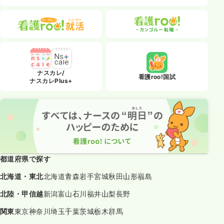
ナスカレ/
看護roo!国試
ナスカレPlus+
都道府県で探す
北海道・東北
北海道
青森
岩手
宮城
秋田
山形
福島
北陸・甲信越
新潟
富山
石川
福井
山梨
長野
関東
東京
神奈川
埼玉
千葉
茨城
栃木
群馬