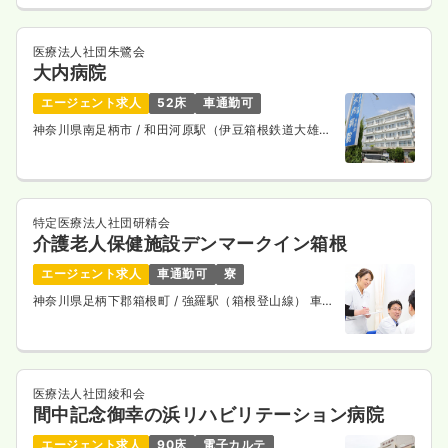
医療法人社団朱鷺会
大内病院
エージェント求人
52床
車通勤可
神奈川県南足柄市
/ 和田河原駅（伊豆箱根鉄道大雄山
線） 徒歩7分
特定医療法人社団研精会
介護老人保健施設デンマークイン箱根
エージェント求人
車通勤可
寮
神奈川県足柄下郡箱根町
/ 強羅駅（箱根登山線） 車9
分
医療法人社団綾和会
間中記念御幸の浜リハビリテーション病院
エージェント求人
90床
電子カルテ