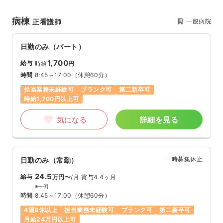
病棟
一般病院
正看護師
日勤のみ（パート）
1,700
給与
時給
円
時間
8:45～17:00
（休憩60分）
担当業務未経験可
ブランク可
第二新卒可
時給1,700円以上可
気になる
詳細を見る
一時募集休止
日勤のみ（常勤）
24.5
給与
万円〜
/月
賞与4.4ヶ月
※一例
時間
8:45～17:00
（休憩60分）
4週8休以上
担当業務未経験可
ブランク可
第二新卒可
月給24万円以上可