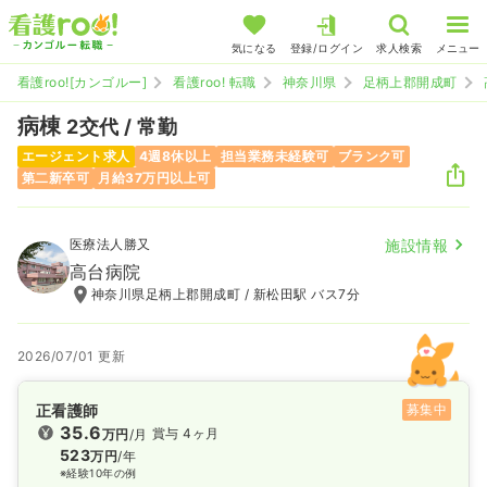
気になる
登録/ログイン
求人検索
メニュー
看護roo![カンゴルー]
看護roo! 転職
神奈川県
足柄上郡開成町
病棟
2交代 / 常勤
エージェント求人
4週8休以上
担当業務未経験可
ブランク可
第二新卒可
月給37万円以上可
医療法人勝又
施設情報
高台病院
神奈川県足柄上郡開成町 / 新松田駅 バス7分
2026/07/01 更新
正看護師
募集中
35.6
賞与 4ヶ月
万円
/月
523
万円
/年
※経験10年の例