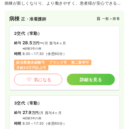
万円〜
/月
賞与2回
病棟が新しくなりり、より働きやすく、患者様が安心できる環
気になる
詳細を見る
※一例
境ができました。水清会グループに所属し、系列施設との連携
時間
8:30～17:30
や、病院内にステーションのある訪問看護など在宅分野へも取
病棟
一般＋療養
正・准看護師
日祝休み
4週8休以上
担当業務未経験可
ブランク可
り組みを活発に行なっております。患者様との中長期的な関わ
訪問看護
第二新卒可
月給22万円以上可
りを目指したい方や、ワークライフバランスを大切にしたい方
一般病院
正看護師
にも人気な病院です。公共交通機関での通勤も可能です。
2交代（常勤）
気になる
詳細を見る
一時募集休止
日勤のみ（常勤）
28.5
給与
万円〜
/月
賞与4ヶ月
※経験3年の例
給与
お問い合わせください
時間
8:30～17:30
（休憩60分）
時間
8:30～17:00
担当業務未経験可
ブランク可
第二新卒可
4週8休以上
月給34万円以上可
気になる
詳細を見る
気になる
詳細を見る
一時募集休止
2交代（常勤）
3交代（常勤）
32.2
給与
万円
/月
賞与3.3ヶ月
27.9
給与
万円
/月
賞与4ヶ月
※経験10年の例
※経験3年の例
時間
8:30～17:00
時間
8:30～17:30
（休憩60分）
ブランク可
第二新卒可
月給32万円以上可