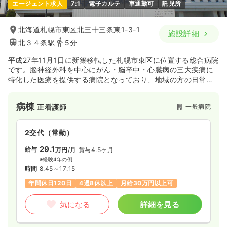
エージェント求人
7:1
電子カルテ
車通勤可
託児所
その他
一般病院
正看護師
北海道札幌市東区北三十三条東1-3-1
施設詳細
北３４条駅
5分
一時募集休止
日勤のみ（常勤）
平成27年11月1日に新築移転した札幌市東区に位置する総合病院
です。脳神経外科を中心にがん・脳卒中・心臓病の三大疾病に
26.3
給与
万円〜
/月
賞与2回
特化した医療を提供する病院となっており、地域の方の日常生
※一例
活に近い距離で救急医療を展開してます。また、予防医療にも
時間
8:30～17:30
力をいれており健康診断や保健指導を中心に皆様の健康を守る
病棟
土日祝休み
年間休日121日
オンコールあり
一般病院
正看護師
機能を有してます。さらに禎心会グループでは病院、介護、訪
ブランク可
月給26万円以上可
問看護ステーションなどがあり、広く医療を提供しておりま
す。法人全体で良質な医療や介護を提供し、地域社会の発展や
2交代（常勤）
気になる
詳細を見る
繁栄に貢献しております。
29.1
給与
万円
/月
賞与4.5ヶ月
※経験4年の例
時間
8:45～17:15
年間休日120日
4週8休以上
月給30万円以上可
気になる
詳細を見る