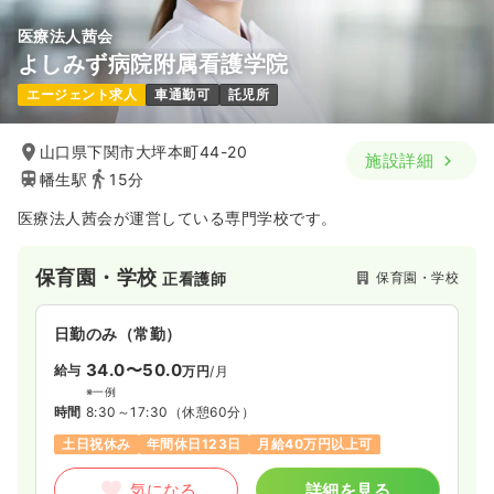
病棟
一般病院
助産師
医療法人茜会
よしみず病院附属看護学院
一時募集休止
日勤のみ（パート）
一時募集休止
2交代（常勤）
エージェント求人
車通勤可
託児所
1,450
給与
時給
円〜
30.9
給与
万円
/月
賞与79.1万円
時間
8:30～17:00
※一例
時間
8:30～17:30
山口県下関市大坪本町44-20
施設詳細
ブランク可
時給1,400円以上可
幡生駅
15分
4週8休以上
月給30万円以上可
気になる
詳細を見る
医療法人茜会が運営している専門学校です。
気になる
詳細を見る
保育園・学校
透析
保育園・学校
正看護師
一般病院
正看護師
病棟
一般病院
認定看護師
日勤のみ（常勤）
日勤のみ（常勤）
一時募集休止
2交代（常勤）
34.0〜50.0
給与
26.5〜32.1
万円
/月
給与
万円
/月
賞与2回
32.7
給与
※一例
万円
/月
賞与83.4万円
※一例
時間
8:30～17:30
（休憩60分）
時間
8:30～17:00
（休憩60分）
※経験7年の例
時間
8:30～17:30
土日祝休み
年間休日123日
月給40万円以上可
日曜休み
4週8休以上
ブランク可
月給32万円以上可
4週8休以上
月給32万円以上可
気になる
詳細を見る
気になる
詳細を見る