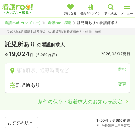
気になる
登録/ログイン
求人検索
メニュー
看護roo![カンゴルー]
看護roo! 転職
託児所ありの看護師求人
【2026年8月最新】託児所ありの看護師/准看護師求人・転職・給料
託児所あり
の看護師求人
19,024
2026/08/07
更新
全
件（6,980施設）
選択
都道府県、通勤時間など
変更
託児所あり
条件の保存・新着求人のお知らせ設定
1-20件 / 6,980施設
※一時募集休止中を含む