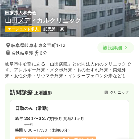
医療法人和光会
山田メディカルクリニック
一時募集休止
日勤のみ（パート）
日勤のみ（パート）
エージェント求人
託児所
寮
1,650
1,640
給与
時給
円
給与
時給
円〜
時間
8:30～17:20
時間
9:00～17:00
（休憩60分）
岐阜県岐阜市東金宝町1-12
施設詳細
日祝休み
担当業務未経験可
時給1,600円以上可
日祝休み
オンコールあり
ブランク可
第二新卒可
名鉄岐阜駅
6分
時給1,600円以上可
気になる
詳細を見る
岐阜市中心部にある「山田病院」との同法人内のクリニックで
気になる
詳細を見る
す。アレルギー外来・メタボ外来・ものわすれ外来・禁煙外
来・女性外来・リウマチ外来・インターフェロン外来なども行
オペ室(手術室)
っています。
一般病院
正看護師
訪問診療
クリニック
正看護師
日勤のみ（常勤）
32.4
給与
日勤のみ（常勤）
万円
/月
賞与4.5ヶ月
※経験3年の例
28.1〜32.7
給与
万円
/月
賞与3.1ヶ月
時間
8:30～17:20
（休憩60分）
※一例
土日祝休み
年間休日121日
オンコールあり
時間
8:30～17:30
（休憩60分）
月給34万円以上可