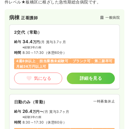
件レベル★板橋区に根ざした急性期総合病院です。
気になる
詳細を見る
病棟
一般病院
正看護師
ICU系
一般病院
正看護師
2交代（常勤）
2交代（常勤）
34.4
給与
万円
/月
賞与3.7ヶ月
29.3
給与
※経験3年の例
万円
/月
賞与4.5ヶ月
時間
8:30～17:30
（休憩60分）
※経験3年の例
時間
8:45～17:15
4週8休以上
担当業務未経験可
ブランク可
第二新卒可
月給36万円以上可
年間休日120日
4週8休以上
ブランク可
月給29万円以上可
気になる
詳細を見る
気になる
詳細を見る
一時募集休止
日勤のみ（常勤）
救急外来
一般病院
正看護師
26.4
給与
万円〜
/月
賞与3.7ヶ月
※経験3年の例
2交代（常勤）
時間
8:30～17:30
（休憩60分）
27.4
給与
万円
/月
賞与4.5ヶ月