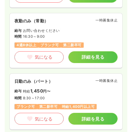
気になる
詳細を見る
一時募集休止
夜勤のみ（常勤）
給与
お問い合わせください
オペ室(手術室)
一般病院
正看護師
時間
16:30～9:00
4週8休以上
ブランク可
第二新卒可
2交代（常勤）
32.8
気になる
詳細を見る
給与
万円
/月
賞与3.7ヶ月
※経験3年の例
時間
8:30～17:30
（休憩60分）
4週8休以上
オンコールあり
担当業務未経験可
一時募集休止
日勤のみ（パート）
ブランク可
第二新卒可
月給35万円以上可
1,450
給与
時給
円〜
気になる
詳細を見る
時間
8:30～17:00
ブランク可
第二新卒可
時給1,400円以上可
一時募集休止
日勤のみ（常勤）
気になる
詳細を見る
26.4
給与
万円〜
/月
賞与3.7ヶ月