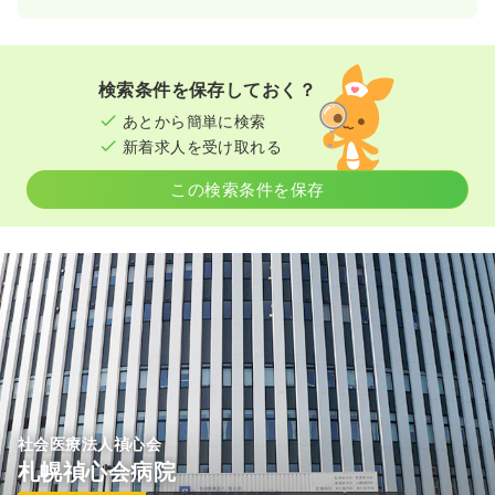
日勤のみ（常勤）
26.2
給与
万円〜
/月
賞与4.95ヶ月
※一例
検索条件を保存しておく？
時間
8:30～17:30
あとから簡単に検索
年間休日125日
4週8休以上
オンコールあり
新着求人を受け取れる
ブランク可
月給26万円以上可
この検索条件を保存
気になる
詳細を見る
透析
一般病院
正・准看護師
一時募集休止
2交代（常勤）
26.3
給与
万円〜
/月
賞与2回
※一例
時間
8:30～17:30
4週8休以上
月給26万円以上可
社会医療法人禎心会
札幌禎心会病院
気になる
詳細を見る