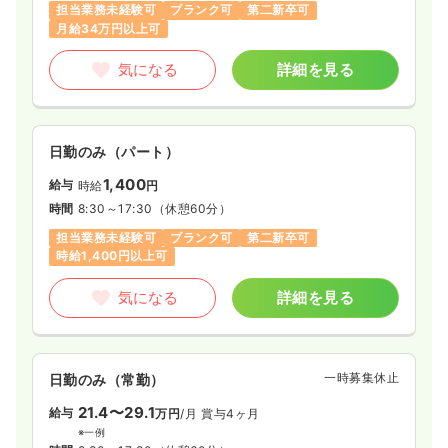
担当業務未経験可
ブランク可
第二新卒可
月給34万円以上可
気になる
詳細を見る
気になる
詳細を見る
介護・福祉系
一般病院
正・准看護師
日勤のみ（パート）
一時募集休止
日勤のみ（常勤）
1,400
給与
時給
円
給与
お問い合わせください
時間
8:30～17:30
（休憩60分）
時間
8:30～17:00
担当業務未経験可
ブランク可
第二新卒可
4週8休以上
ブランク可
第二新卒可
時給1,400円以上可
気になる
詳細を見る
気になる
詳細を見る
オペ室(手術室)
一般病院
正・准看護師
一時募集休止
日勤のみ（常勤）
一時募集休止
2交代（常勤）
21.4〜29.1
給与
万円
/月
賞与4ヶ月
26.5〜32.1
給与
※一例
万円
/月
賞与2回