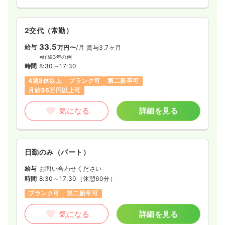
検診・健診
健診センター
正・准看護師
2交代（常勤）
33.5
給与
万円〜
/月
賞与3.7ヶ月
日勤のみ（常勤）
※経験3年の例
23.1
時間
8:30～17:30
給与
万円
/月
賞与4ヶ月
※経験4年の例
4週8休以上
ブランク可
第二新卒可
時間
8:00～17:00
月給36万円以上可
日祝休み
担当業務未経験可
第二新卒可
月給28万円以上可
気になる
詳細を見る
気になる
詳細を見る
日勤のみ（パート）
給与
お問い合わせください
時間
8:30～17:30
（休憩60分）
ブランク可
第二新卒可
気になる
詳細を見る