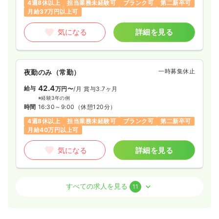
4週8休以上
担当業務未経験可
ブランク可
第二新卒可
※経験4年の例
月給37万円以上可
時間
8:45～17:15
年間休日120日
4週8休以上
月給30万円以上可
気になる
詳細を見る
気になる
詳細を見る
一時募集休止
夜勤のみ（常勤）
その他
一般病院
正看護師
42.4
給与
万円〜
/月
賞与3.7ヶ月
※経験3年の例
時間
16:30～9:00
（休憩120分）
日勤のみ（常勤）
4週8休以上
担当業務未経験可
ブランク可
第二新卒可
22.9
給与
万円〜
/月
賞与4.5ヶ月
月給40万円以上可
※経験4年の例
時間
8:45～17:15
（休憩60分）
気になる
詳細を見る
土日祝休み
年間休日120日
月給24万円以上可
気になる
詳細を見る
透析
一般病院
正看護師
すべての求人を見る
11
日勤のみ（常勤）
外来
一般病院
正看護師