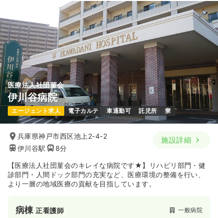
24.4
給与
万円
/月
賞与3.7ヶ月
※経験3年の例
一時募集休止
日勤のみ（常勤）
時間
8:30～17:30
（休憩60分）
21.4
給与
万円
/月
賞与4.5ヶ月
日曜休み
4週8休以上
担当業務未経験可
ブランク可
※経験5年の例
第二新卒可
月給25万円以上可
時間
8:45～17:15
気になる
詳細を見る
日祝休み
4週8休以上
オンコールあり
ブランク可
月給23万円以上可
医療法人社団菫会
気になる
詳細を見る
伊川谷病院
内視鏡
一般病院
正看護師
エージェント求人
電子カルテ
車通勤可
託児所
寮
日勤のみ（常勤）
一時募集休止
日勤のみ（パート）
兵庫県神戸市西区池上2-4-2
施設詳細
24.4
給与
万円
/月
賞与3.7ヶ月
伊川谷駅
8分
1,500
※経験3年の例
給与
時給
円
時間
8:30～17:30
（休憩60分）
時間
8:45～17:15
【医療法人社団菫会のキレイな病院です★】リハビリ部門・健
日祝休み
4週8休以上
担当業務未経験可
ブランク可
診部門・人間ドック部門の充実など、医療環境の整備を行い、
日祝休み
オンコールあり
ブランク可
第二新卒可
月給25万円以上可
より一層の地域医療の貢献を目指しています。
時給1,500円以上可
気になる
詳細を見る
気になる
詳細を見る
病棟
一般病院
正看護師