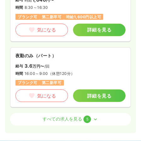
時給
円〜
2交代（常勤）
時間
8:30～16:30
30.4
ブランク可
第二新卒可
時給1,600円以上可
給与
万円
/月
賞与2回
※経験4年の例
時間
8:30～17:30
（休憩60分）
気になる
詳細を見る
4週8休以上
ブランク可
月給31万円以上可
気になる
詳細を見る
夜勤のみ（パート）
3.6
給与
万円〜
/回
透析
一般病院
正看護師
時間
16:00～9:00
（休憩120分）
ブランク可
第二新卒可
一時募集休止
日勤のみ（常勤）
気になる
詳細を見る
373
給与
万円
/年
※経験3年の例
時間
8:00～17:00
外来
一般病院
正・准看護師
すべての求人を見る
5
4週8休以上
ブランク可
年収400万円以上可
気になる
詳細を見る
日勤のみ（常勤）