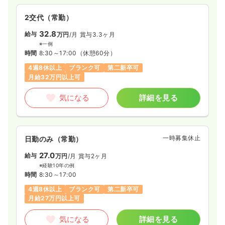
ICU系
2交代（常勤）
一般病院
正看護師
32.8
給与
万円
/月
賞与3.3ヶ月
2交代（常勤）
※一例
時間
8:30～17:00
（休憩60分）
34.4
給与
万円
/月
賞与3.7ヶ月
4週8休以上
ブランク可
第二新卒可
※経験3年の例
月給32万円以上可
時間
8:30～17:30
（休憩60分）
4週8休以上
担当業務未経験可
ブランク可
第二新卒可
気になる
詳細を見る
月給36万円以上可
気になる
詳細を見る
一時募集休止
日勤のみ（常勤）
27.0
給与
万円
/月
賞与2ヶ月
一時募集休止
夜勤のみ（常勤）
※経験10年の例
時間
8:30～17:00
42.4
給与
万円〜
/月
賞与3.7ヶ月
4週8休以上
ブランク可
第二新卒可
※経験3年の例
月給27万円以上可
時間
16:30～9:00
4週8休以上
担当業務未経験可
ブランク可
第二新卒可
気になる
詳細を見る
月給40万円以上可