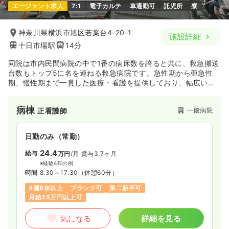
日勤のみ（パート）
1,450〜1,600
給与
時給
円
エージェント求人
7:1
電子カルテ
車通勤可
託児所
寮
時間
8:30～12:30
1,400
給与
時給
円〜
日祝休み
ブランク可
時給1,600円以上可
時間
9:00～18:00
（休憩60分）
神奈川県横浜市旭区若葉台4-20-1
施設詳細
十日市場駅
14分
担当業務未経験可
ブランク可
第二新卒可
気になる
詳細を見る
時給1,400円以上可
同院は市内民間病院の中で1番の病床数を誇ると共に、救急搬送
台数もトップ5に名を連ねる救急病院です。急性期から亜急性
気になる
詳細を見る
期、慢性期まで一貫した医療・看護を提供しており、幅広い診
療科目と充実した研修制度によるスキルアップが可能です。
病棟
訪問看護
一般病院
正看護師
一般＋療養
正看護師
日勤のみ（常勤）
日勤のみ（常勤）
24.4
24.0
給与
万円
/月
賞与3.7ヶ月
給与
万円〜
/月
賞与4ヶ月
※経験4年の例
※経験3年の例
時間
8:30～17:30
（休憩60分）
時間
8:30～17:30
（休憩60分）
4週8休以上
ブランク可
第二新卒可
4週8休以上
オンコールあり
担当業務未経験可
月給25万円以上可
ブランク可
第二新卒可
月給30万円以上可
気になる
詳細を見る
気になる
詳細を見る