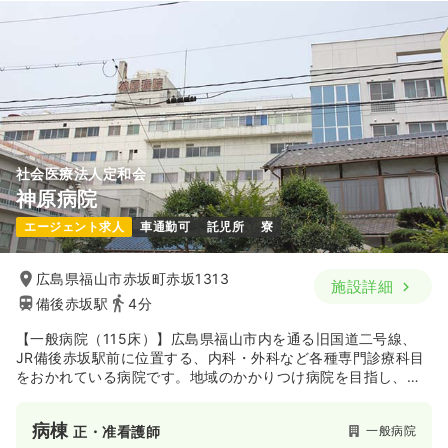
社会医療法人定和会
神原病院
エージェント求人
車通勤可
託児所
寮
広島県福山市赤坂町赤坂1313
施設詳細
備後赤坂駅
4分
【一般病院（115床）】広島県福山市内を通る旧国道二号線、
JR備後赤坂駅前に位置する、内科・外科など各種専門診療科目
をおかれている病院です。地域のかかりつけ病院を目指し、急
性期から慢性期まで対応されています。
病棟
一般病院
正・准看護師