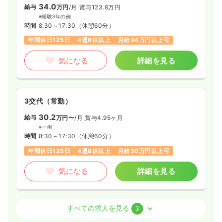
34.0
給与
万円
/月
賞与123.8万円
※経験3年の例
時間
8:30～17:30
（休憩60分）
年間休日125日
4週8休以上
月給34万円以上可
気になる
詳細を見る
3交代（常勤）
30.2
給与
万円〜
/月
賞与4.95ヶ月
※一例
時間
8:30～17:30
（休憩60分）
年間休日125日
4週8休以上
月給30万円以上可
気になる
詳細を見る
オペ室(手術室)
一般病院
正看護師
すべての求人を見る
3