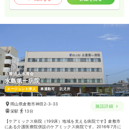
気になる
詳細を見る
検診・健診
一般病院
保健師
外来
一般病院
正看護師
日勤のみ（常勤）
一時募集休止
日勤のみ（常勤）
26.5〜32.1
給与
万円
/月
賞与2回
23.2
給与
万円
/月
賞与3.7ヶ月
※一例
時間
8:00～16:30
※経験5年の例
時間
8:30～17:30
日祝休み
月給32万円以上可
4週8休以上
担当業務未経験可
ブランク可
第二新卒可
月給23万円以上可
医療法人水清会
気になる
詳細を見る
水島第一病院
気になる
詳細を見る
エージェント求人
車通勤可
託児所
日勤のみ（パート）
岡山県倉敷市神田2-3-33
外来
一般病院
助産師
施設詳細
1,450〜1,600
給与
時給
円
栄駅
13分
時間
8:30～12:30
一時募集休止
日勤のみ（常勤）
【ケアミックス病院（199床）地域を支える病院です】倉敷市
日祝休み
時給1,600円以上可
にある介護医療院併設のケアミックス病院です。2016年7月に
22.8
給与