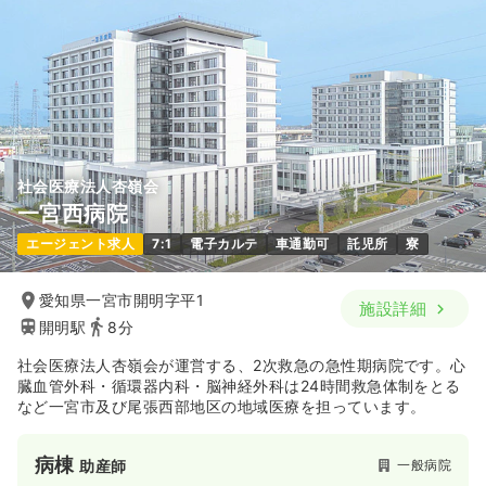
22.2
給与
万円
/月
賞与3.4ヶ月
※経験5年の例
検診・健診
一般病院
保健師
時間
8:30～16:30
（休憩60分）
日祝休み
ブランク可
第二新卒可
月給25万円以上可
一時募集休止
日勤のみ（常勤）
気になる
詳細を見る
27.0
給与
万円
/月
賞与2.7ヶ月
※経験3年の例
時間
8:30～17:30
（休憩60分）
社会医療法人杏嶺会
一宮西病院
日祝休み
4週8休以上
担当業務未経験可
新卒可
日勤のみ（パート）
第二新卒可
月給27万円以上可
エージェント求人
7:1
電子カルテ
車通勤可
託児所
寮
1,640
給与
時給
円〜
気になる
詳細を見る
時間
8:30～16:30
愛知県一宮市開明字平1
施設詳細
日祝休み
ブランク可
第二新卒可
時給1,600円以上可
開明駅
8分
気になる
詳細を見る
社会医療法人杏嶺会が運営する、2次救急の急性期病院です。心
臓血管外科・循環器内科・脳神経外科は24時間救急体制をとる
など一宮市及び尾張西部地区の地域医療を担っています。
透析
一般病院
正・准看護師
病棟
一般病院
助産師
日勤のみ（常勤）