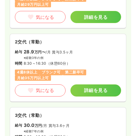
月給29万円以上可
オペ室(手術室)
一般病院
正看護師
気になる
詳細を見る
日勤のみ（常勤）
26.5
給与
万円
/月
賞与3.7ヶ月
2交代（常勤）
※経験2年の例
28.9
時間
8:30～17:30
給与
万円〜
/月
賞与3.5ヶ月
※経験3年の例
4週8休以上
オンコールあり
ブランク可
時間
8:30～16:30
（休憩60分）
月給26万円以上可
4週8休以上
ブランク可
第二新卒可
月給35万円以上可
気になる
詳細を見る
気になる
詳細を見る
内視鏡
一般病院
正看護師
日勤のみ（常勤）
3交代（常勤）
29.5〜35.0
30.0
給与
万円
/月
賞与2.7ヶ月
給与
万円
/月
賞与3.6ヶ月
※一例
※経験7年の例