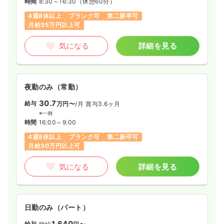
時間
8:30～17:30
（休憩60分）
時間
8:30～16:30
（休憩60分）
土日休み
オンコールあり
ブランク可
4週8休以上
ブランク可
第二新卒可
月給35万円以上可
月給35万円以上可
気になる
詳細を見る
気になる
詳細を見る
ICU系
一般病院
正看護師
夜勤のみ（常勤）
30.7
給与
万円〜
/月
賞与3.6ヶ月
2交代（常勤）
※一例
30.4
給与
万円
/月
賞与2回
時間
16:00～9:00
※経験4年の例
4週8休以上
ブランク可
第二新卒可
時間
8:30～17:30
（休憩60分）
月給30万円以上可
4週8休以上
月給31万円以上可
気になる
詳細を見る
気になる
詳細を見る
日勤のみ（パート）
救急外来
一般病院
正看護師
1,640
給与