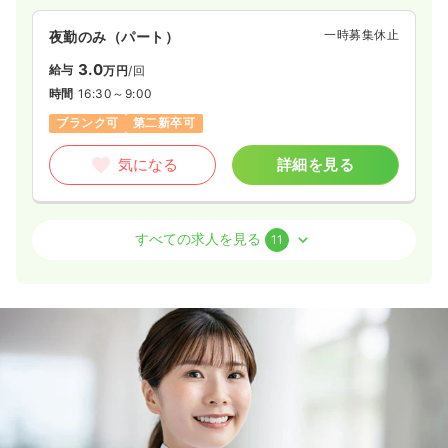
※経験3年の例
時間
8:30～17:30
一時募集休止
夜勤のみ（パート）
4週8休以上
オンコールあり
担当業務未経験可
3.0
給与
万円
/回
ブランク可
第二新卒可
月給28万円以上可
時間
16:30～9:00
気になる
詳細を見る
ブランク可
第二新卒可
気になる
詳細を見る
救急外来
一般病院
正看護師
外来
2交代（常勤）
一般病院
正看護師
すべての求人を見る
11
33.9
給与
万円
/月
賞与78.8万円
2交代（常勤）
※経験3年の例
時間
8:30～17:30
（休憩60分）
26.5
給与
万円〜
/月
賞与2回
4週8休以上
担当業務未経験可
ブランク可
第二新卒可
※一例
月給36万円以上可
時間
8:30～17:00
（休憩60分）
4週8休以上
ブランク可
月給26万円以上可
気になる
詳細を見る
気になる
詳細を見る