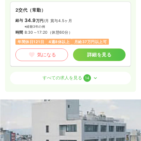
23.8〜32.9
給与
万円
/月
賞与3.6ヶ月
2交代（常勤）
※一例
34.9
給与
万円
/月
賞与4.5ヶ月
時間
8:00～16:00
（休憩60分）
※経験3年の例
4週8休以上
ブランク可
第二新卒可
時間
8:30～17:20
（休憩60分）
月給32万円以上可
年間休日121日
4週8休以上
月給37万円以上可
気になる
詳細を見る
気になる
詳細を見る
訪問看護
一般病院
正看護師
外来
一般病院
正看護師
すべての求人を見る
14
日勤のみ（常勤）
日勤のみ（常勤）
23.3〜32.4
給与
万円
/月
賞与3.6ヶ月
26.4
給与
万円〜
/月
賞与1ヶ月
※一例
時間
9:00～17:00
（休憩60分）
※経験3年の例
時間
8:30～17:20
日祝休み
4週8休以上
オンコールあり
ブランク可
日祝休み
ブランク可
月給29万円以上可
第二新卒可
月給32万円以上可
気になる
詳細を見る
気になる
詳細を見る