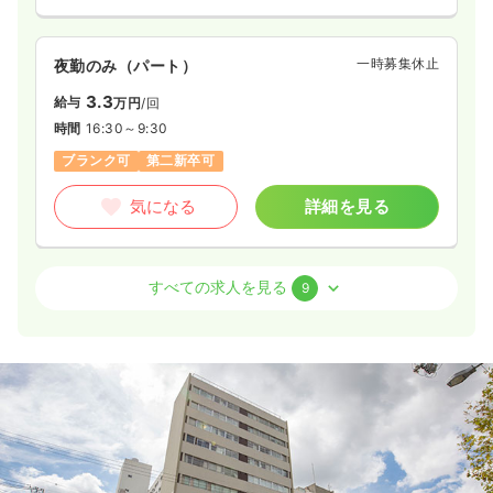
一時募集休止
夜勤のみ（パート）
3.3
給与
万円
/回
時間
16:30～9:30
ブランク可
第二新卒可
気になる
詳細を見る
外来
一般病院
正看護師
すべての求人を見る
9
2交代（常勤）
30.1
給与
万円〜
/月
賞与3.7ヶ月
※経験4年の例
時間
8:30～17:30
（休憩60分）
4週8休以上
ブランク可
月給30万円以上可