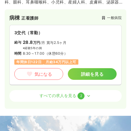
科、眼科、耳鼻咽喉科、小児科、産婦人科、皮膚科、泌尿器科
を標榜されています。各分野の医師がそれぞれ専門性を活か
し、総合的な診療を提供することにより、地域のかかりつけ病
病棟
一般病院
正看護師
院としての役割を担われています。
3交代（常勤）
28.8
給与
万円
/月
賞与2.5ヶ月
※経験5年の例
時間
8:30～17:00
（休憩60分）
年間休日122日
月給34万円以上可
気になる
詳細を見る
オペ室(手術室)
一般病院
正看護師
すべての求人を見る
2
日勤のみ（常勤）
23.6
給与
万円〜
/月
賞与2.5ヶ月
※経験3年の例
時間
8:30～17:30
（休憩60分）