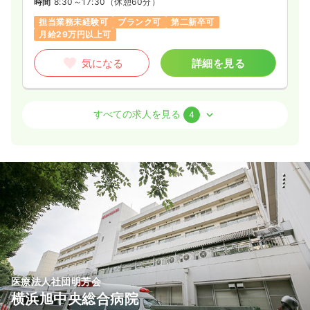
時間
8:30～17:30
（休憩60分）
※一例
時間
8:30～17:00
担当業務未経験可
ブランク可
第二新卒可
月給29万円以上可
日祝休み
4週8休以上
ブランク可
月給32万円以上可
気になる
詳細を見る
気になる
詳細を見る
外来
一般＋療養
正看護師
すべての求人を見る
4
一時募集休止
日勤のみ（パート）
1,450
給与
時給
円〜
2交代（常勤）
時間
8:30～17:00
25.8
給与
万円
/月
賞与4ヶ月
日祝休み
ブランク可
時給1,400円以上可
※経験3年の例
時間
9:00～18:00
（休憩60分）
気になる
詳細を見る
4週8休以上
担当業務未経験可
ブランク可
第二新卒可
月給32万円以上可
検診・健診
気になる
詳細を見る
一般病院
正看護師
医療法人社団明芳会
一時募集休止
日勤のみ（パート）
横浜旭中央総合病院