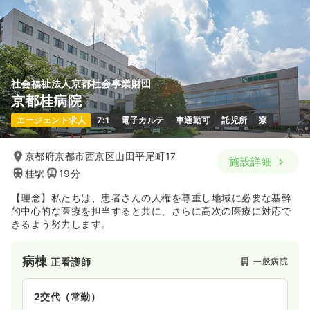
土日祝休み
月給34万円以上可
気になる
詳細を見る
社会福祉法人京都社会事業財団
外来
一般病院
正・准看護師
京都桂病院
エージェント求人
7:1
電子カルテ
車通勤可
託児所
寮
一時募集休止
日勤のみ（パート）
1,240
給与
時給
円〜
京都府京都市西京区山田平尾町17
施設詳細
時間
8:30～12:30
（休憩60分）
桂駅
19分
時給1,200円以上可
【理念】私たちは、患者さんの人権を尊重し地域に必要な基幹
的中心的な医療を担当すると共に、さらに高次の医療に対応で
気になる
詳細を見る
きるよう努力します。
病棟
一般病院
正看護師
2交代（常勤）