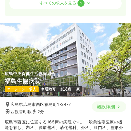
外来
一般病院
正・准看護師
すべての求人を見る
2
日勤のみ（常勤）
25.0
給与
万円
/月
賞与3.5ヶ月
※経験5年の例
時間
9:00～18:00
（休憩60分）
日祝休み
ブランク可
第二新卒可
月給31万円以上可
気になる
詳細を見る
広島中央保健生活協同組合
福島生協病院
一時募集休止
日勤のみ（パート）
エージェント求人
車通勤可
託児所
寮
1,600〜1,700
給与
時給
円
時間
8:30～17:00
広島県広島市西区福島町1-24-7
施設詳細
日祝休み
ブランク可
第二新卒可
時給1,700円以上可
西観音町駅
2分
気になる
詳細を見る
広島市西区に位置する165床の病院です。一般急性期医療の機
能を有し、内科、循環器科、消化器科、外科、肛門科、整形外