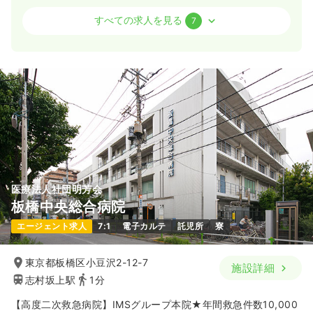
オペ室(手術室)
一般病院
正看護師
すべての求人を見る
7
2交代（常勤）
27.7
給与
万円
/月
賞与4.5ヶ月
※経験6年の例
時間
8:45～17:15
土日祝休み
年間休日120日
オンコールあり
ブランク可
月給27万円以上可
気になる
詳細を見る
医療法人社団明芳会
板橋中央総合病院
一時募集休止
日勤のみ（パート）
エージェント求人
7:1
電子カルテ
託児所
寮
1,500
給与
時給
円〜
時間
9:00～17:15
（休憩60分）
東京都板橋区小豆沢2-12-7
施設詳細
志村坂上駅
1分
土日祝休み
オンコールあり
ブランク可
時給1,500円以上可
【高度二次救急病院】IMSグループ本院★年間救急件数10,000