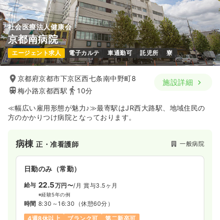
気になる
詳細を見る
社会医療法人健康会
京都南病院
一時募集休止
日勤のみ（常勤）
エージェント求人
電子カルテ
車通勤可
託児所
寮
24.7
給与
万円
/月
賞与2.7ヶ月
※経験4年の例
時間
8:30～17:30
京都府京都市下京区西七条南中野町8
施設詳細
4週8休以上
ブランク可
月給31万円以上可
梅小路京都西駅
10分
≪幅広い雇用形態が魅力♪≫最寄駅はJR西大路駅、地域住民の
気になる
詳細を見る
方のかかりつけ病院となっております。
病棟
一般病院
正・准看護師
一時募集休止
日勤のみ（パート）
給与
お問い合わせください
日勤のみ（常勤）
時間
8:30～17:30
22.5
給与
万円〜
/月
賞与3.5ヶ月
ブランク可
※経験5年の例
時間
8:30～16:30
（休憩60分）
気になる
詳細を見る
4週8休以上
ブランク可
第二新卒可