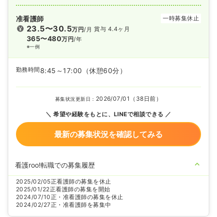
准看護師
一時募集休止
23.5〜30.5
賞与 4.4ヶ月
万円
/月
365〜480
万円
/年
※一例
勤務時間
8:45～17:00
（休憩60分）
2026/07/01（38日前）
募集状況更新日：
希望や経験をもとに、LINEで相談できる
最新の募集状況を確認してみる
看護roo!転職での募集履歴
2025/02/05
正看護師の募集を休止
2025/01/22
正看護師の募集を開始
2024/07/10
正・准看護師の募集を休止
2024/02/27
正・准看護師を募集中