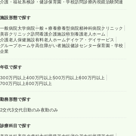
介護・福祉系
検診・健診
保育園・学校
訪問診療
内視鏡
治験関連
施設形態で探す
一般病院
大学病院
一般＋療養
療養型病院
精神科病院
クリニック
美容クリニック
訪問看護
介護施設
特別養護老人ホーム
介護老人保健施設
有料老人ホーム
デイケア・デイサービス
グループホーム
サ高住
障がい者施設
健診センター
保育園・学校
企業
年収で探す
300万円以上
400万円以上
500万円以上
600万円以上
700万円以上
800万円以上
勤務形態で探す
2交代
3交代
日勤のみ
夜勤のみ
診療科目で探す