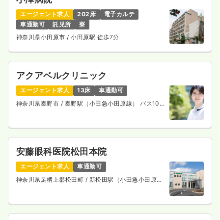
エージェント求人
202床
電子カルテ
車通勤可
託児所
寮
神奈川県小田原市
/ 小田原駅 徒歩7分
アクアベルクリニック
エージェント求人
13床
車通勤可
神奈川県秦野市
/ 秦野駅（小田急小田原線） バス10
分
安藤眼科医院松田本院
エージェント求人
車通勤可
神奈川県足柄上郡松田町
/ 新松田駅（小田急小田原
線） 徒歩4分