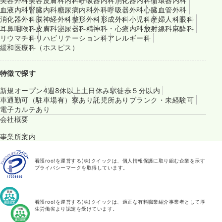
美容外科
美容皮膚科
内科
呼吸器内科
消化器内科
循環器内科
血液内科
腎臓内科
糖尿病内科
外科
呼吸器外科
心臓血管外科
消化器外科
脳神経外科
整形外科
形成外科
小児科
産婦人科
眼科
耳鼻咽喉科
皮膚科
泌尿器科
精神科・心療内科
放射線科
麻酔科
リウマチ科
リハビリテーション科
アレルギー科
緩和医療科（ホスピス）
特徴で探す
新規オープン
4週8休以上
土日休み
駅徒歩５分以内
車通勤可（駐車場有）
寮あり
託児所あり
ブランク・未経験可
電子カルテあり
会社概要
事業所案内
看護roo!を運営する(株)クイックは、個人情報保護に取り組む企業を示す
プライバシーマークを取得しています。
看護roo!を運営する(株)クイックは、適正な有料職業紹介事業者として厚
生労働省より認定を受けています。