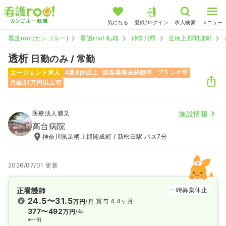
気になる
登録/ログイン
求人検索
メニュー
看護roo![カンゴルー]
看護roo! 転職
神奈川県
足柄上郡開成町
透析
日勤のみ / 常勤
エージェント求人
4週8休以上
担当業務未経験可
ブランク可
月給31万円以上可
医療法人勝又
施設情報
高台病院
神奈川県足柄上郡開成町 / 新松田駅 バス7分
2026/07/01 更新
正看護師
一時募集休止
24.5〜31.5
賞与 4.4ヶ月
万円
/月
377〜492
万円
/年
※一例