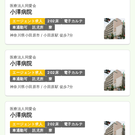
医療法人同愛会
小澤病院
訪問診療
一般病院
正看護師
エージェント求人
202床
電子カルテ
車通勤可
託児所
寮
一時募集休止
日勤のみ（常勤）
神奈川県小田原市
/ 小田原駅 徒歩7分
23.0〜30.0
給与
万円
/月
賞与4ヶ月
※一例
時間
8:45～17:00
（休憩60分）
医療法人同愛会
小澤病院
土日祝休み
担当業務未経験可
第二新卒可
月給30万円以上可
エージェント求人
202床
電子カルテ
車通勤可
託児所
寮
気になる
詳細を見る
神奈川県小田原市
/ 小田原駅 徒歩7分
医療法人同愛会
小澤病院
エージェント求人
202床
電子カルテ
車通勤可
託児所
寮