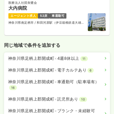
医療法人社団朱鷺会
大内病院
エージェント求人
52床
車通勤可
神奈川県南足柄市
/ 和田河原駅（伊豆箱根鉄道大雄山
線） 徒歩7分
同じ地域で条件を追加する
神奈川県足柄上郡開成町
×
4週8休以上
11
神奈川県足柄上郡開成町
×
電子カルテあり
6
神奈川県足柄上郡開成町
×
車通勤可（駐車場有）
16
神奈川県足柄上郡開成町
×
託児所あり
10
神奈川県足柄上郡開成町
×
ブランク・未経験可