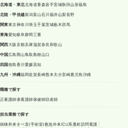
北海道・東北
北海道
青森
岩手
宮城
秋田
山形
福島
北陸・甲信越
新潟
富山
石川
福井
山梨
長野
関東
東京
神奈川
埼玉
千葉
茨城
栃木
群馬
東海
愛知
岐阜
静岡
三重
関西
大阪
京都
兵庫
滋賀
奈良
和歌山
中国
広島
岡山
鳥取
島根
山口
四国
徳島
香川
愛媛
高知
九州・沖縄
福岡
佐賀
長崎
熊本
大分
宮崎
鹿児島
沖縄
職種で探す
正看護師
准看護師
保健師
助産師
担当業務で探す
病棟
外来
オペ室(手術室)
救急外来
ICU系
透析
訪問看護