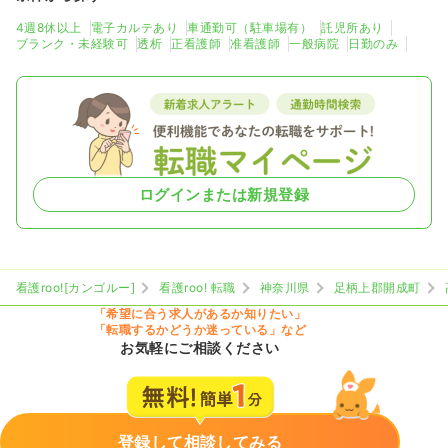
4週8休以上
電子カルテあり
車通勤可（駐車場有）
託児所あり
ブランク・未経験可
透析
正看護師
准看護師
一般病院
日勤のみ
ログインまたは新規登録
看護roo![カンゴルー]
看護roo! 転職
神奈川県
足柄上郡開成町
「希望に合う求人があるか知りたい」
「転職するかどうか迷っている」など
お気軽にご相談ください
登録して相談してみる