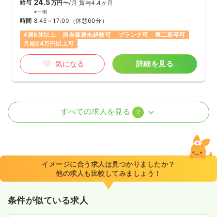
24.5
給与
万円〜
/月
賞与4.4ヶ月
※一例
時間
8:45～17:00
（休憩60分）
4週8休以上
担当業務未経験可
ブランク可
第二新卒可
月給24万円以上可
気になる
詳細を見る
病棟
一般病院
正看護師 / 管理職
すべての求人を見る
2
2交代（常勤）
38.6〜45.1
給与
万円
/月
賞与4ヶ月
※一例
イメージに合う求人は見つかりましたか？
時間
8:45～17:00
（休憩60分）
他の求人も比較してみましょう！
土日休み
月給40万円以上可
条件が似ている求人
気になる
詳細を見る