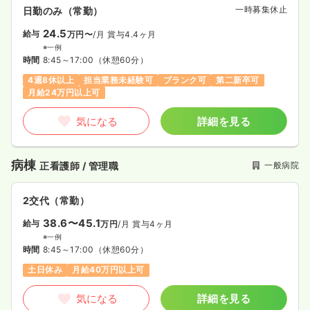
一時募集休止
日勤のみ（常勤）
24.5
給与
万円〜
/月
賞与4.4ヶ月
※一例
時間
8:45～17:00
（休憩60分）
4週8休以上
担当業務未経験可
ブランク可
第二新卒可
月給24万円以上可
気になる
詳細を見る
病棟
一般病院
正看護師 / 管理職
2交代（常勤）
38.6〜45.1
給与
万円
/月
賞与4ヶ月
※一例
時間
8:45～17:00
（休憩60分）
土日休み
月給40万円以上可
気になる
詳細を見る