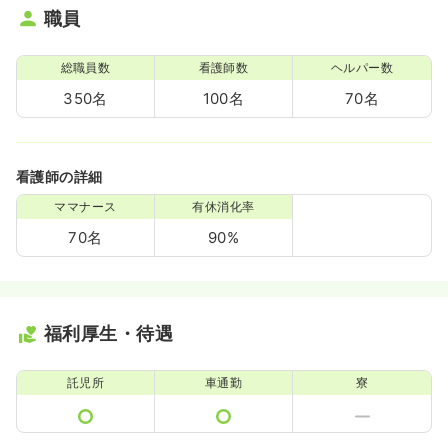
職員
総職員数
看護師数
ヘルパー数
350名
100名
70名
看護師の詳細
ママナース
有休消化率
70名
90%
福利厚生・待遇
託児所
車通勤
寮