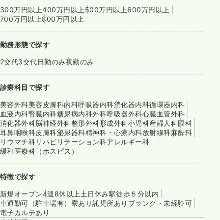
300万円以上
400万円以上
500万円以上
600万円以上
700万円以上
800万円以上
勤務形態で探す
2交代
3交代
日勤のみ
夜勤のみ
診療科目で探す
美容外科
美容皮膚科
内科
呼吸器内科
消化器内科
循環器内科
血液内科
腎臓内科
糖尿病内科
外科
呼吸器外科
心臓血管外科
消化器外科
脳神経外科
整形外科
形成外科
小児科
産婦人科
眼科
耳鼻咽喉科
皮膚科
泌尿器科
精神科・心療内科
放射線科
麻酔科
リウマチ科
リハビリテーション科
アレルギー科
緩和医療科（ホスピス）
特徴で探す
新規オープン
4週8休以上
土日休み
駅徒歩５分以内
車通勤可（駐車場有）
寮あり
託児所あり
ブランク・未経験可
電子カルテあり