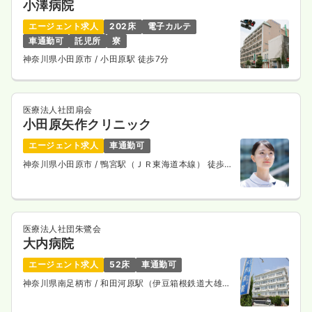
小澤病院
エージェント求人
202床
電子カルテ
車通勤可
託児所
寮
神奈川県小田原市
/ 小田原駅 徒歩7分
医療法人社団扇会
小田原矢作クリニック
エージェント求人
車通勤可
神奈川県小田原市
/ 鴨宮駅（ＪＲ東海道本線） 徒歩
13分
医療法人社団朱鷺会
大内病院
エージェント求人
52床
車通勤可
神奈川県南足柄市
/ 和田河原駅（伊豆箱根鉄道大雄山
線） 徒歩7分