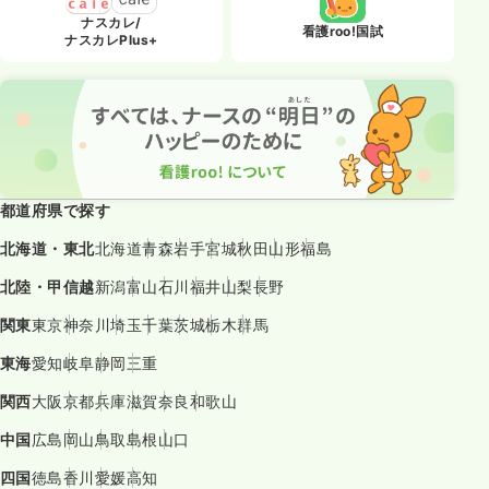
ナスカレ/
看護roo!国試
ナスカレPlus+
都道府県で探す
北海道・東北
北海道
青森
岩手
宮城
秋田
山形
福島
北陸・甲信越
新潟
富山
石川
福井
山梨
長野
関東
東京
神奈川
埼玉
千葉
茨城
栃木
群馬
東海
愛知
岐阜
静岡
三重
関西
大阪
京都
兵庫
滋賀
奈良
和歌山
中国
広島
岡山
鳥取
島根
山口
四国
徳島
香川
愛媛
高知