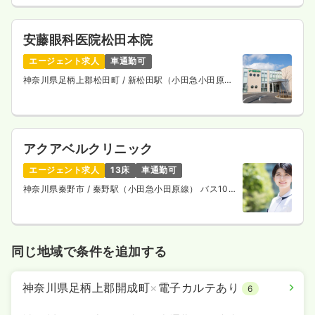
安藤眼科医院松田本院
エージェント求人
車通勤可
神奈川県足柄上郡松田町
/ 新松田駅（小田急小田原
線） 徒歩4分
アクアベルクリニック
エージェント求人
13床
車通勤可
神奈川県秦野市
/ 秦野駅（小田急小田原線） バス10
分
同じ地域で条件を追加する
神奈川県足柄上郡開成町
×
電子カルテあり
6