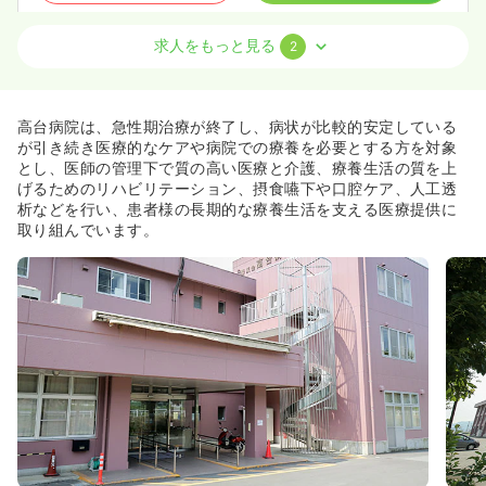
求人をもっと見る
2
透析
一般病院
正・准看護師
一時募集休止
日勤のみ（常勤）
高台病院は、急性期治療が終了し、病状が比較的安定している
24.5〜31.5
給与
万円
/月
賞与4.4ヶ月
が引き続き医療的なケアや病院での療養を必要とする方を対象
※一例
とし、医師の管理下で質の高い医療と介護、療養生活の質を上
時間
8:45～17:00
（休憩60分）
げるためのリハビリテーション、摂食嚥下や口腔ケア、人工透
析などを行い、患者様の長期的な療養生活を支える医療提供に
4週8休以上
担当業務未経験可
ブランク可
取り組んでいます。
月給31万円以上可
気になる
詳細を見る
訪問診療
一般病院
正看護師
一時募集休止
日勤のみ（常勤）
23.0〜30.0
給与
万円
/月
賞与4ヶ月
※一例
時間
8:45～17:00
（休憩60分）