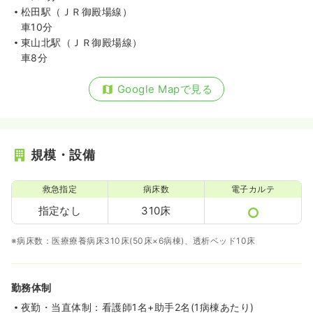
松田駅（ＪＲ御殿場線）
車10分
東山北駅（ＪＲ御殿場線）
車8分
Google Mapで見る
規模・設備
救急指定
病床数
電子カルテ
指定なし
310床
※病床数：医療療養病床310床(50床×6病棟)、透析ベッド10床
勤務体制
夜勤・当直体制：看護師1名+助手2名(1病棟あたり)