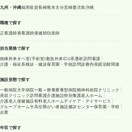
九州・沖縄
福岡
佐賀
長崎
熊本
大分
宮崎
鹿児島
沖縄
職種で探す
正看護師
准看護師
保健師
助産師
担当業務で探す
病棟
外来
オペ室(手術室)
救急外来
ICU系
透析
訪問看護
介護・福祉系
検診・健診
保育園・学校
訪問診療
内視鏡
治験関連
施設形態で探す
一般病院
大学病院
一般＋療養
療養型病院
精神科病院
クリニック
美容クリニック
訪問看護
介護施設
特別養護老人ホーム
介護老人保健施設
有料老人ホーム
デイケア・デイサービス
グループホーム
サ高住
障がい者施設
健診センター
保育園・学校
企業
年収で探す