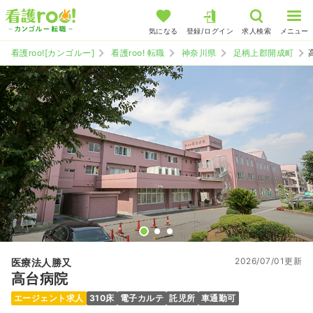
気になる
登録/ログイン
求人検索
メニュー
看護roo![カンゴルー]
看護roo! 転職
神奈川県
足柄上郡開成町
2026/07/01更新
医療法人勝又
高台病院
エージェント求人
310床
電子カルテ
託児所
車通勤可