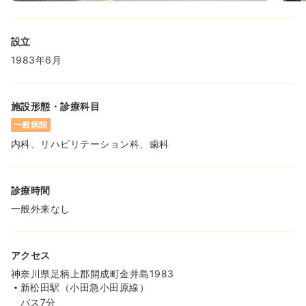
土日祝休み
担当業務未経験可
第二新卒可
月給30万円以上可
設立
気になる
詳細を見る
1983年6月
施設形態・診療科目
一般病院
内科、リハビリテーション科、歯科
診療時間
一般外来なし
アクセス
神奈川県足柄上郡開成町金井島1983
新松田駅（小田急小田原線）
バス7分