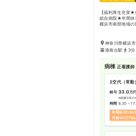
【福利厚生充実★
総合病院★年間休
横浜市南部地域の
合病院です。日本
ており高い医療技
JR根岸線「港南
神奈川県横浜市港
に便利です。
港南台駅
3分
病棟
正看護師
2交代（常勤
33.0
給与
万
※経験3年の
時間
8:30～17:
年間休日130
月給35万円