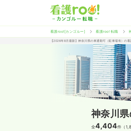
看護roo![カンゴルー]
看護roo! 転職
【2026年8月最新】神奈川県の車通勤可（駐車場有）の
神奈川県
4,404
全
件（1,