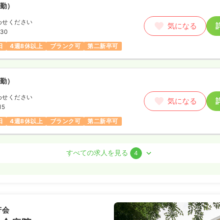
勤）
わせください
気になる
:30
日
4週8休以上
ブランク可
第二新卒可
勤）
わせください
気になる
15
日
4週8休以上
ブランク可
第二新卒可
師
すべての求人を見る
4
）
円
/月
賞与4.2ヶ月
気になる
例
芳会
15