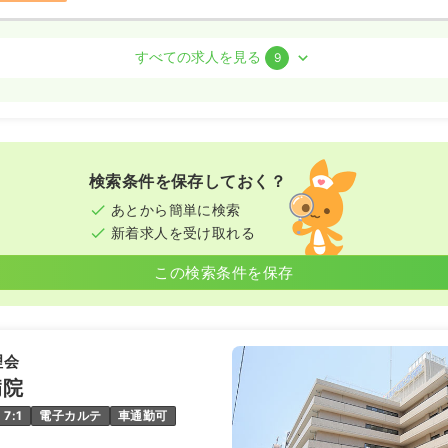
すべての求人を見る
9
）
〜
/月
賞与3.7ヶ月
気になる
例
:30
（休憩60分）
検索条件を保存しておく？
ブランク可
あとから簡単に検索
新着求人を受け取れる
この検索条件を保存
勤）
円
/月
賞与2.7ヶ月
気になる
例
:30
理会
ブランク可
病院
7:1
電子カルテ
車通勤可
ート）