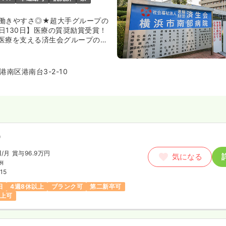
働きやすさ◎★超大手グループの
日130日】医療の質奨励賞受賞！
医療を支える済生会グループの総
医療機能評価機構認定病院とされ
術を利用者に提供しています。
台」駅から徒歩3分と通勤にも非常
南区港南台3-2-10
）
円
/月
賞与96.9万円
気になる
例
15
日
4週8休以上
ブランク可
第二新卒可
以上可