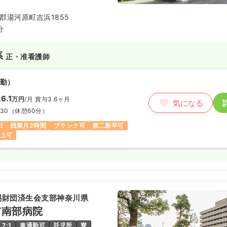
らでも大歓迎です。お気軽にご応
郡湯河原町吉浜1855
分
系
正・准看護師
勤）
6.1
万円
/月
賞与3.6ヶ月
気になる
:30
（休憩60分）
日
残業月2時間
ブランク可
第二新卒可
以上可
賜財団済生会支部神奈川県
市南部病院
7:1
車通勤可
託児所
寮