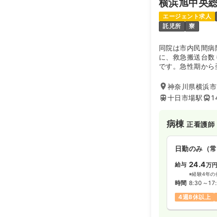
横浜旭中央
年間休日130
月給35万円
エージェント求人
託児所
寮
救急外来
正
同院は市内民間病
に、救急搬送台数
2交代（常勤
です。急性期から
療・看護を提供し
29.2
給与
万
た研修制度による
神奈川県横浜市旭
※経験3年の
十日市場駅
1
時間
8:30～17
年間休日130
病棟
正看護師
オペ室(手術
日勤のみ（常
24.4
給与
万
日勤のみ（常
※経験4年の
28.2
給与
万
時間
8:30～17
※経験5年の
4週8休以上
時間
8:30～17:
年間休日130