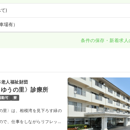
て)
車場有）
条件の保存・新着求人
本老人福祉財団
うゆうの里〉診療所
通勤可
寮
の里〉は、相模湾を見下ろす緑の
ので、仕事をしながらリフレッシ