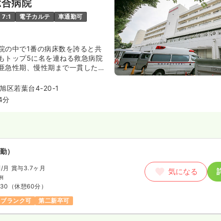
総合病院
日
4週8休以上
ブランク可
以上可
7:1
電子カルテ
車通勤可
看護師
院の中で1番の病床数を誇ると共
もトップ5に名を連ねる救急病院
）
亜急性期、慢性期まで一貫した医
ており、幅広い診療科目と充実し
円
/月
賞与4.1ヶ月
スキルアップが可能です。
気になる
区若葉台4-20-1
例
4分
:30
日
4週8休以上
月給31万円以上可
室)
正看護師
勤）
円
/月
賞与3.7ヶ月
勤）
気になる
例
円〜
/月
賞与4.1ヶ月
:30
（休憩60分）
気になる
例
ブランク可
第二新卒可
15
日
4週8休以上
オンコールあり