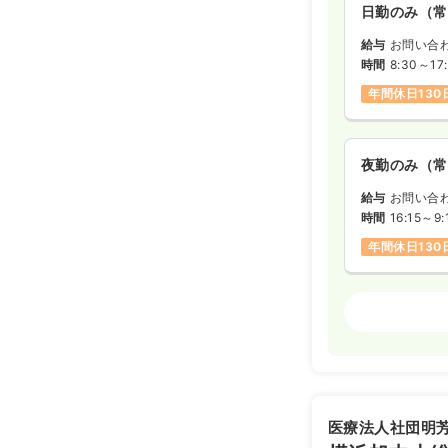
日勤のみ（常
給与
お問い合
時間
8:30～17
年間休日130
夜勤のみ（常
給与
お問い合
時間
16:15～9:
年間休日130
ICU系
正看護
2交代（常勤
35.3
給与
万
※経験5年の
医療法人社団明
時間
8:30～17: