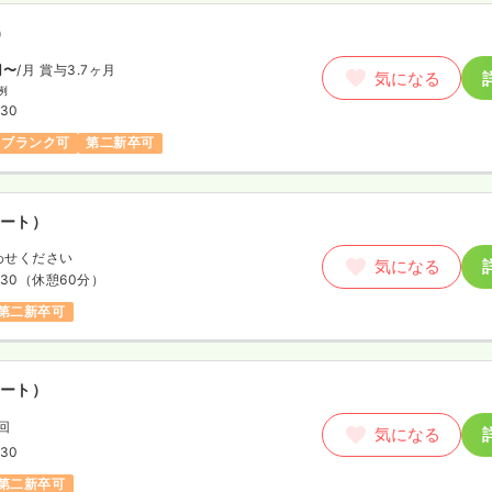
以上可
）
円〜
/月
賞与3.7ヶ月
気になる
）
例
:30
/月
賞与95.5万円
気になる
ブランク可
第二新卒可
15
日
4週8休以上
オンコールあり
ート）
上可
わせください
気になる
:30
（休憩60分）
第二新卒可
ート）
/回
気になる
:30
第二新卒可