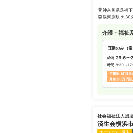
まずは施設見学か
神奈川県足柄下
募ください。
湯河原駅
30
介護・福祉
日勤のみ（常
25.6〜2
給与
時間
8:30～17
年間休日120
月給26万円
社会福祉法人恩
済生会横浜
エージェント求人