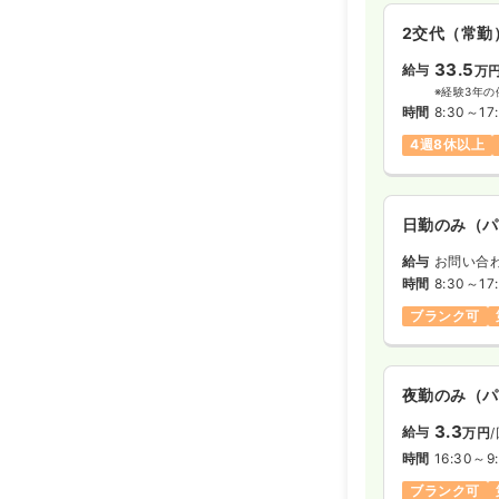
月給28万円
2交代（常勤
33.5
給与
万
2交代（常勤
※経験3年の
時間
8:30～17
31.2
給与
万円
4週8休以上
※一例
時間
8:30～17:
年間休日130
日勤のみ（パ
月給31万円以
給与
お問い合
時間
8:30～17
ブランク可
夜勤のみ（パ
3.3
給与
万円
時間
16:30～9
ブランク可