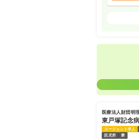
外来
正看護師
2交代（常勤
30.1
給与
万円
※経験4年の
時間
8:30～17
4週8休以上
日勤のみ（常
24.7
給与
万
※経験4年の
時間
8:30～17
医療法人財団明
4週8休以上
東戸塚記念
エージェント求人
託児所
寮
日勤のみ（パ