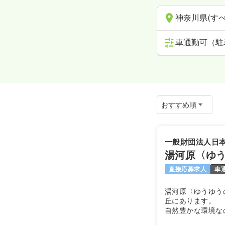
神奈川県(すべ
車通勤可（駐
一般財団法人日
湯河原〈ゆ
直接応募求人
車
湯河原〈ゆうゆう
丘にあります。
自然豊かな環境な
ュ出来るはず。