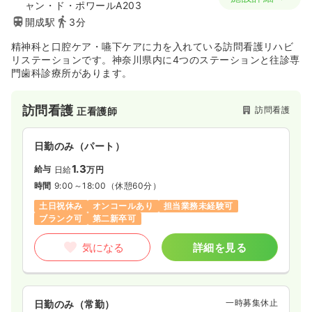
ャン・ド・ポワールA203
開成駅
3分
精神科と口腔ケア・嚥下ケアに力を入れている訪問看護リハビ
リステーションです。神奈川県内に4つのステーションと往診専
門歯科診療所があります。
訪問看護
訪問看護
正看護師
日勤のみ（パート）
1.3
給与
日給
万円
時間
9:00～18:00
（休憩60分）
土日祝休み
オンコールあり
担当業務未経験可
ブランク可
第二新卒可
気になる
詳細を見る
一時募集休止
日勤のみ（常勤）