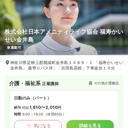
株式会社日本アメニティライフ協会 福寿かい
せい金井島
車通勤可
神奈川県足柄上郡開成町金井島１３８９－１ 「福寿かいせい
金井島」 最寄りバス停：「吉田島高校」下車徒歩１０分
介護・福祉系
その他介護施設
正看護師
日勤のみ（パート）
1,810〜2,010
給与
時給
円
時間
9:00～18:00
（休憩60分）
気になる
詳細を見る