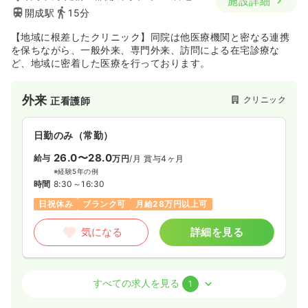
施設詳細
※一例
開成駅
15分
時間
8:45～17:00
（休憩60分）
4週8休以上
担当業務未経験可
ブランク可
【地域に根差したクリニック】同院は他医療機関と密なる連携
月給31万円以上可
を保ちながら、一般外来、専門外来、訪問による在宅診療な
ど、地域に密着した医療を行っております。
気になる
詳細を見る
外来
クリニック
正看護師
訪問診療
一般病院
正看護師
日勤のみ（常勤）
26.0〜28.0
一時募集休止
給与
日勤のみ（常勤）
万円
/月
賞与4ヶ月
※経験5年の例
23.0〜30.0
給与
万円
/月
賞与4ヶ月
時間
8:30～16:30
※一例
日祝休み
ブランク可
月給28万円以上可
時間
8:45～17:00
（休憩60分）
土日祝休み
担当業務未経験可
第二新卒可
気になる
詳細を見る
月給30万円以上可
気になる
詳細を見る
透析
クリニック
正看護師
すべての求人を見る
1