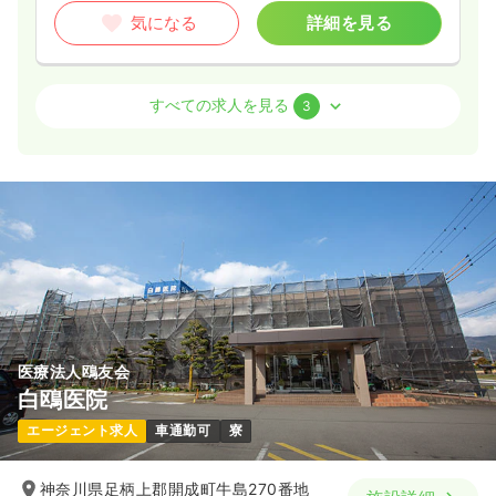
気になる
詳細を見る
病棟
一般病院
正看護師 / 管理職
すべての求人を見る
3
2交代（常勤）
38.6〜45.1
給与
万円
/月
賞与4ヶ月
※一例
時間
8:45～17:00
（休憩60分）
土日休み
月給40万円以上可
気になる
詳細を見る
医療法人鴎友会
透析
一般病院
正看護師
白鴎医院
エージェント求人
車通勤可
寮
一時募集休止
日勤のみ（常勤）
24.5〜31.5
給与
万円
/月
賞与4.4ヶ月
神奈川県足柄上郡開成町牛島270番地