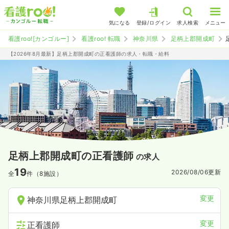
気になる
登録/ログイン
求人検索
メニュー
看護roo![カンゴルー]
看護roo! 転職
神奈川県
足柄上郡開成町
【2026年8月最新】足柄上郡開成町の正看護師の求人・転職・給料
足柄上郡開成町の正看護師
の求人
19
2026/08/06
更新
全
件（8施設）
変更
神奈川県足柄上郡開成町
変更
正看護師