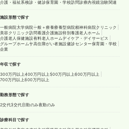
介護・福祉系
検診・健診
保育園・学校
訪問診療
内視鏡
治験関連
施設形態で探す
一般病院
大学病院
一般＋療養
療養型病院
精神科病院
クリニック
美容クリニック
訪問看護
介護施設
特別養護老人ホーム
介護老人保健施設
有料老人ホーム
デイケア・デイサービス
グループホーム
サ高住
障がい者施設
健診センター
保育園・学校
企業
年収で探す
300万円以上
400万円以上
500万円以上
600万円以上
700万円以上
800万円以上
勤務形態で探す
2交代
3交代
日勤のみ
夜勤のみ
診療科目で探す