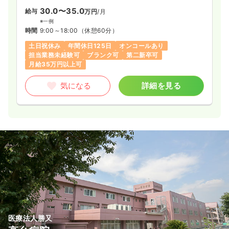
30.0〜35.0
給与
万円
/月
※一例
時間
9:00～18:00
（休憩60分）
土日祝休み
年間休日125日
オンコールあり
担当業務未経験可
ブランク可
第二新卒可
月給35万円以上可
気になる
詳細を見る
医療法人勝又