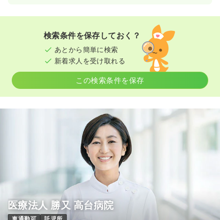
一時募集休止
日勤のみ（常勤）
20.0〜35.0
給与
万円
/月
賞与2回
※一例
検索条件を保存しておく？
時間
8:30～16:30
（休憩60分）
あとから簡単に検索
日祝休み
担当業務未経験可
ブランク可
新着求人を受け取れる
月給35万円以上可
この検索条件を保存
気になる
詳細を見る
医療法人 勝又 高台病院
車通勤可
託児所