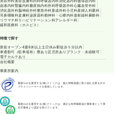
美容外科
美容皮膚科
内科
呼吸器内科
消化器内科
循環器内科
血液内科
腎臓内科
糖尿病内科
外科
呼吸器外科
心臓血管外科
消化器外科
脳神経外科
整形外科
形成外科
小児科
産婦人科
眼科
耳鼻咽喉科
皮膚科
泌尿器科
精神科・心療内科
放射線科
麻酔科
リウマチ科
リハビリテーション科
アレルギー科
緩和医療科（ホスピス）
特徴で探す
新規オープン
4週8休以上
土日休み
駅徒歩５分以内
車通勤可（駐車場有）
寮あり
託児所あり
ブランク・未経験可
電子カルテあり
会社概要
事業所案内
看護roo!を運営する(株)クイックは、個人情報保護に取り組む企業を示す
プライバシーマークを取得しています。
看護roo!を運営する(株)クイックは、適正な有料職業紹介事業者として厚
生労働省より認定を受けています。