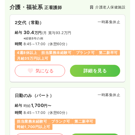
介護・福祉系
介護老人保健施設
正看護師
一時募集休止
2交代（常勤）
30.4
給与
万円
/月
賞与93.2万円
※経験8年の例
時間
8:45～17:00
（休憩60分）
4週8休以上
担当業務未経験可
ブランク可
第二新卒可
月給35万円以上可
気になる
詳細を見る
一時募集休止
日勤のみ（パート）
1,700
給与
時給
円〜
時間
8:45～17:00
（休憩60分）
担当業務未経験可
ブランク可
第二新卒可
時給1,700円以上可