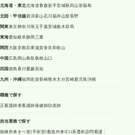
北海道・東北
北海道
青森
岩手
宮城
秋田
山形
福島
北陸・甲信越
新潟
富山
石川
福井
山梨
長野
関東
東京
神奈川
埼玉
千葉
茨城
栃木
群馬
東海
愛知
岐阜
静岡
三重
関西
大阪
京都
兵庫
滋賀
奈良
和歌山
中国
広島
岡山
鳥取
島根
山口
四国
徳島
香川
愛媛
高知
九州・沖縄
福岡
佐賀
長崎
熊本
大分
宮崎
鹿児島
沖縄
職種で探す
正看護師
准看護師
保健師
助産師
担当業務で探す
病棟
外来
オペ室(手術室)
救急外来
ICU系
透析
訪問看護