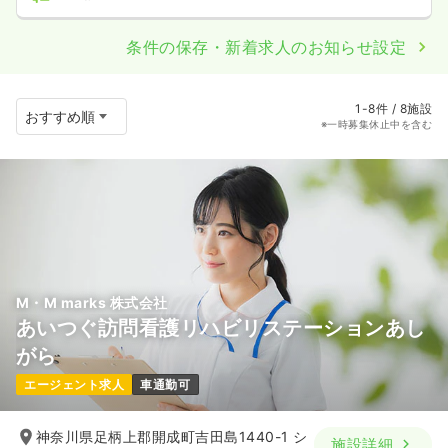
条件の保存・新着求人のお知らせ設定
1-8件 / 8施設
※一時募集休止中を含む
M・M marks 株式会社
あいつぐ訪問看護リハビリステーションあし
がら
エージェント求人
車通勤可
神奈川県足柄上郡開成町吉田島1440-1 シ
施設詳細