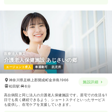
医療法人勝又
介護老人保健施設 あじさいの郷
エージェント求人
車通勤可
託児所
神奈川県足柄上郡開成町金井島1966
施設詳細
松田駅
6分
高台病院と同じ法人の介護老人保健施設です。居宅での生活を1
日でも長く継続できるよう、ショートステイといったサービス
も提供し、在宅ケアを支援していきます。