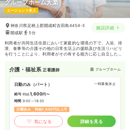
グループホーム大楽
エージェント求人
神奈川県足柄上郡開成町吉田島4454-3
施設詳細
開成駅
5分
利用者が共同生活住居において家庭的な環境の下で、入浴、排
泄、食事等の介護その他の日常生活上の援助及び生活リハビリ
を行うことにより、利用者がその有する能力に応じ自立した日
常生活を営むことができるように努めます。
介護・福祉系
グループホーム
正看護師
一時募集休止
日勤のみ（パート）
1,600
給与
時給
円〜
時間
9:00～18:30
日曜休み
時給1,600円以上可
気になる
詳細を見る