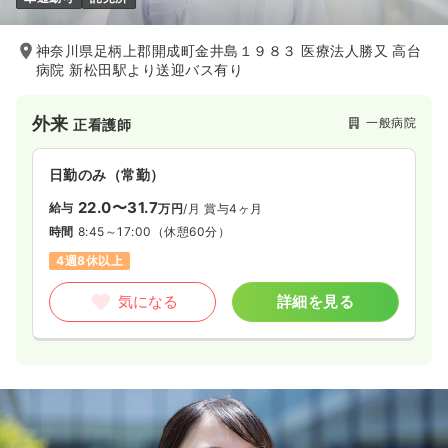
神奈川県足柄上郡開成町金井島１９８３ 医療法人勝又 高台
病院 新松田駅より送迎バス有り
外来
一般病院
正看護師
日勤のみ（常勤）
22.0〜31.7
給与
万円
/月
賞与4ヶ月
時間
8:45～17:00
（休憩60分）
4週8休以上
気になる
詳細を見る