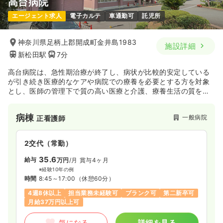
高台病院
エージェント求人
電子カルテ
車通勤可
託児所
神奈川県足柄上郡開成町金井島1983
施設詳細
新松田駅
7分
高台病院は、急性期治療が終了し、病状が比較的安定している
が引き続き医療的なケアや病院での療養を必要とする方を対象
とし、医師の管理下で質の高い医療と介護、療養生活の質を上
げるためのリハビリテーション、摂食嚥下や口腔ケア、人工透
析などを行い、患者様の長期的な療養生活を支える医療提供に
病棟
一般病院
正看護師
取り組んでいます。
2交代（常勤）
35.6
給与
万円
/月
賞与4ヶ月
※経験10年の例
時間
8:45～17:00
（休憩60分）
4週8休以上
担当業務未経験可
ブランク可
第二新卒可
月給37万円以上可
気になる
詳細を見る