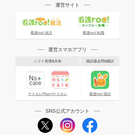
運営サイト
看護roo! 就活
看護roo! 転職
運営スマホアプリ
シフト管理&共有
国試過去問&模試
ナスカレPlus+/ナスカレ
看護roo! 国試
SNS公式アカウント