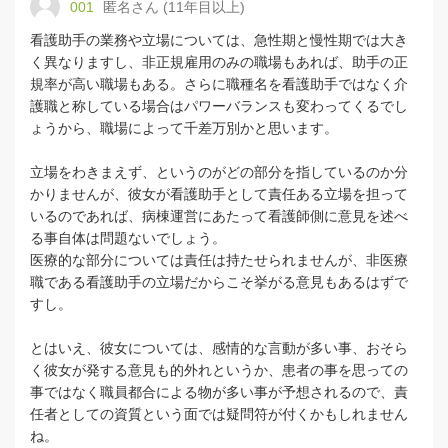
001
匿名さん (11年目以上)
看護助手の業務や立場については、急性期と慢性期では大き
く異なりますし、非正規雇用のみの職場もあれば、助手の正
規率が高い職場もある。さらに職種名を看護助手ではなく介
護職と称している場合はパワーバランスも変わってくるでし
ょうから、職場によって千差万別かと思います。
立場をわきまえず、というのがどの部分を指しているのか分
かりませんが、彼女が看護助手として責任ある立場を担って
いるのであれば、病棟運営にあたって看護師側に意見を述べ
る事自体は問題ないでしょう。
医療的な部分については責任は持たせられませんが、非医療
職である看護助手の立場だからこそ挙がる意見もあるはずで
すし。
とはいえ、彼女については、感情的な言動が多い事、おそら
く彼女が発する意見も的外れというか、患者の事を思っての
事ではなく職員都合による物が多い事が予想されるので、責
任者としての資質という面では疑問符が付くかもしれません
ね。