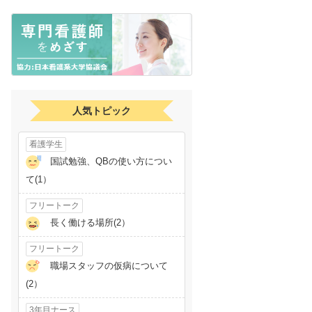
人気トピック
看護学生
国試勉強、QBの使い方につい
て(1）
フリートーク
長く働ける場所(2）
フリートーク
職場スタッフの仮病について
(2）
3年目ナース