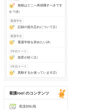
無能はどこへ再就職すべきです
か？(4）
看護学生
記録の提出忘れについて(1）
看護学生
看護学校を辞めたい(4）
2年目ナース
急変が続く(1）
2年目ナース
異動するか迷っています(2）
看護roo! のコンテンツ
看護師転職