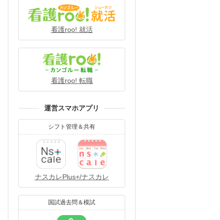
看護roo! 就活
看護roo! 転職
運営スマホアプリ
シフト管理＆共有
ナスカレPlus+/ナスカレ
国試過去問＆模試