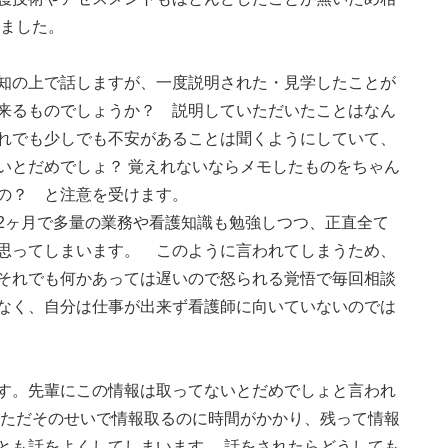
きました。
知の上で話しますが、一度説明された・見学したことが
来るものでしょうか？ 説明していただいたことはなん
れでも少しでも不安があることは聞くようにしていて、
いとだめでしょ？ 覚えれないならメモしたものをちゃん
いの？ と注意を受けます。
ヶ月で多量の業務や看護知識も勉強しつつ、正直全て
思ってしまいます。 このように言われてしまうため、
それでも何かあっては遅いので怒られる覚悟で毎回相談
なく、自分は仕事が出来ず看護師に向いていないのでは
す。先輩にこの情報は取ってないとだめでしょと言われ
 ただそのせいで情報取るのに時間がかかり、残って情報
とも話をよくしてしまいます。 話をされたらどうしても