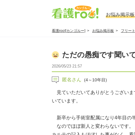
お悩み掲示板
看護roo![カンゴルー]
お悩み掲示板
フリー
ただの愚痴です聞い
2026/05/23 21:57
匿名さん
(4～10年目)
見ていただいてありがとうございま
いています。
新卒から手術室配属になり4年目の半
なのでほぼ新人と変わらないです。
カルテの記入もほぼした事がなく、看