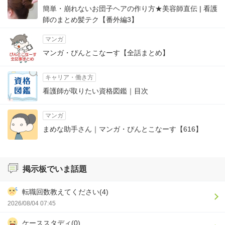
簡単・崩れないお団子ヘアの作り方★美容師直伝 | 看護
師のまとめ髪テク【番外編3】
マンガ
マンガ・ぴんとこなーす【全話まとめ】
キャリア・働き方
看護師が取りたい資格図鑑｜目次
マンガ
まめな助手さん｜マンガ・ぴんとこなーす【616】
掲示板でいま話題
転職回数教えてください(4)
2026/08/04 07:45
ケーススタディ(0)