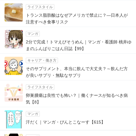
ライフスタイル
トランス脂肪酸はなぜアメリカで禁止に？―日本人が
注意すべき食事リスク
マンガ
2分で完成！トマえびそうめん｜マンガ・看護師 桃井ゆ
まのふんばりごはん日誌【99】
キャリア・働き方
そのサプリメント、本当に飲んで大丈夫？～飲んだ方
が良いサプリ・無駄なサプリ
ライフスタイル
卵巣腫瘍は良性でも怖い？｜働くナースが知るべき病
気【8】
マンガ
汗だく｜マンガ・ぴんとこなーす【615】