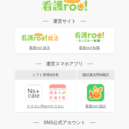
運営サイト
看護roo! 就活
看護roo! 転職
運営スマホアプリ
シフト管理&共有
国試過去問&模試
ナスカレPlus+/ナスカレ
看護roo! 国試
SNS公式アカウント