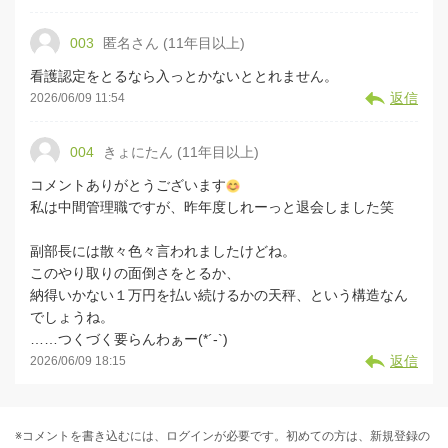
003
匿名さん (11年目以上)
看護認定をとるなら入っとかないととれません。
返信
2026/06/09 11:54
004
きょにたん (11年目以上)
コメントありがとうございます
私は中間管理職ですが、昨年度しれーっと退会しました笑
副部長には散々色々言われましたけどね。
このやり取りの面倒さをとるか、
納得いかない１万円を払い続けるかの天秤、という構造なん
でしょうね。
……つくづく要らんわぁー(*´-`)
返信
2026/06/09 18:15
※コメントを書き込むには、ログインが必要です。初めての方は、新規登録の