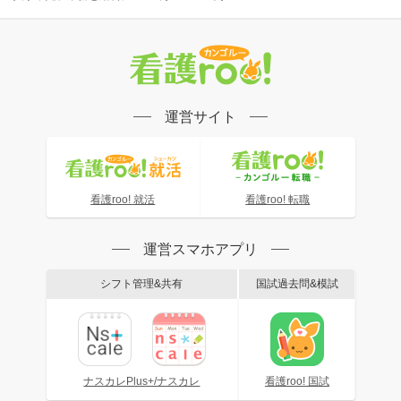
運営サイト
看護roo! 就活
看護roo! 転職
運営スマホアプリ
シフト管理&共有
国試過去問&模試
ナスカレPlus+/ナスカレ
看護roo! 国試