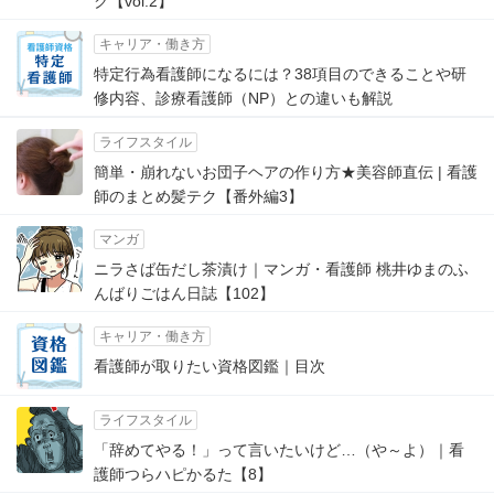
ク【vol.2】
キャリア・働き方
特定行為看護師になるには？38項目のできることや研
修内容、診療看護師（NP）との違いも解説
ライフスタイル
簡単・崩れないお団子ヘアの作り方★美容師直伝 | 看護
師のまとめ髪テク【番外編3】
マンガ
ニラさば缶だし茶漬け｜マンガ・看護師 桃井ゆまのふ
んばりごはん日誌【102】
キャリア・働き方
看護師が取りたい資格図鑑｜目次
ライフスタイル
「辞めてやる！」って言いたいけど…（や～よ）｜看
護師つらハピかるた【8】