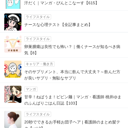
汗だく｜マンガ・ぴんとこなーす【615】
ライフスタイル
ナースな心理テスト【全記事まとめ】
ライフスタイル
卵巣腫瘍は良性でも怖い？｜働くナースが知るべき病
気【8】
キャリア・働き方
そのサプリメント、本当に飲んで大丈夫？～飲んだ方
が良いサプリ・無駄なサプリ
マンガ
甘辛！ねばうま！ビビン麺｜マンガ・看護師 桃井ゆま
のふんばりごはん日誌【103】
ライフスタイル
20秒でできるお手軽お団子ヘア | 看護師のまとめ髪テ