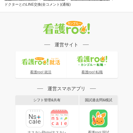
ドクターとのLINE交換(全コメント)(通報)
運営サイト
看護roo! 就活
看護roo! 転職
運営スマホアプリ
シフト管理&共有
国試過去問&模試
ナスカレPlus+/ナスカレ
看護roo! 国試