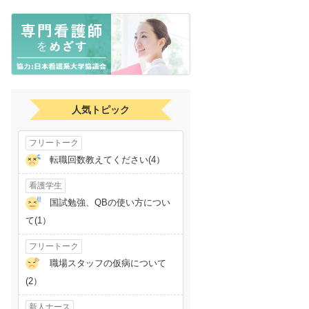
人気トピック
フリートーク
転職回数教えてください(4）
看護学生
国試勉強、QBの使い方につい
て(1）
フリートーク
職場スタッフの仮病について
(2）
新人ナース