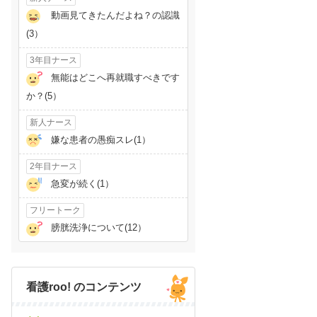
動画見てきたんだよね？の認識
(3）
3年目ナース
無能はどこへ再就職すべきです
か？(5）
新人ナース
嫌な患者の愚痴スレ(1）
2年目ナース
急変が続く(1）
フリートーク
膀胱洗浄について(12）
看護roo! のコンテンツ