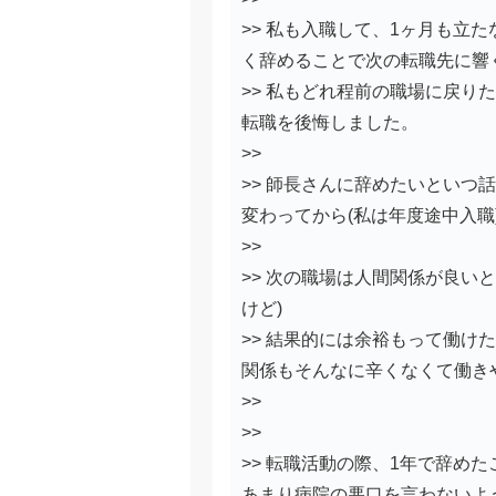
>> 私も入職して、1ヶ月も立
く辞めることで次の転職先に響
>> 私もどれ程前の職場に戻り
転職を後悔しました。
>>
>> 師長さんに辞めたいといつ
変わってから(私は年度途中入職
>>
>> 次の職場は人間関係が良い
けど)
>> 結果的には余裕もって働け
関係もそんなに辛くなくて働き
>>
>>
>> 転職活動の際、1年で辞め
あまり病院の悪口を言わないよ