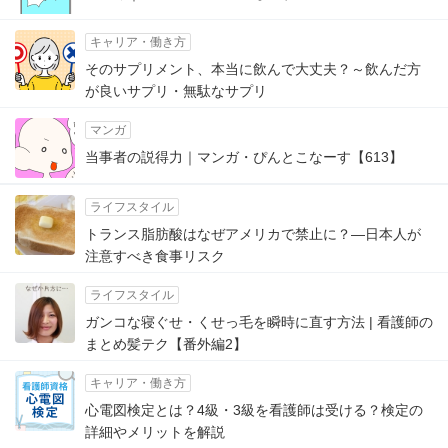
キャリア・働き方
そのサプリメント、本当に飲んで大丈夫？～飲んだ方
が良いサプリ・無駄なサプリ
マンガ
当事者の説得力｜マンガ・ぴんとこなーす【613】
ライフスタイル
トランス脂肪酸はなぜアメリカで禁止に？―日本人が
注意すべき食事リスク
ライフスタイル
ガンコな寝ぐせ・くせっ毛を瞬時に直す方法 | 看護師の
まとめ髪テク【番外編2】
キャリア・働き方
心電図検定とは？4級・3級を看護師は受ける？検定の
詳細やメリットを解説