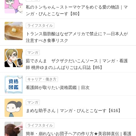
私のトンちゃん～ストーマケアをめぐる愛の物語｜マ
ンガ・ぴんとこなーす【80】
ライフスタイル
トランス脂肪酸はなぜアメリカで禁止に？―日本人が
注意すべき食事リスク
マンガ
茹でさんま ザクザクだいこんソース｜マンガ・看護
師 桃井ゆまのふんばりごはん日誌【85】
キャリア・働き方
看護師が取りたい資格図鑑｜目次
マンガ
まめな助手さん｜マンガ・ぴんとこなーす【616】
ライフスタイル
簡単・崩れないお団子ヘアの作り方★美容師直伝 | 看護