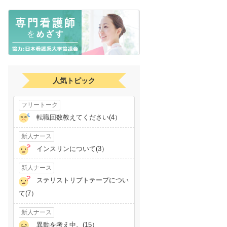
人気トピック
フリートーク
転職回数教えてください(4）
新人ナース
インスリンについて(3）
新人ナース
ステリストリプトテープについ
て(7）
新人ナース
異動を考え中。(15）