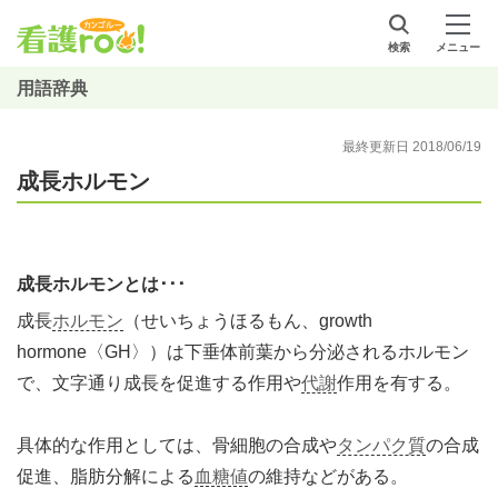
検索
メニュー
用語辞典
最終更新日 2018/06/19
成長ホルモン
成長ホルモンとは･･･
成長
ホルモン
（せいちょうほるもん、growth
hormone〈GH〉）は下垂体前葉から分泌されるホルモン
で、文字通り成長を促進する作用や
代謝
作用を有する。
具体的な作用としては、骨細胞の合成や
タンパク質
の合成
促進、脂肪分解による
血糖値
の維持などがある。