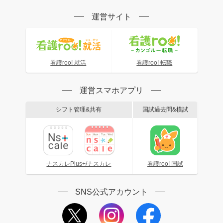
運営サイト
看護roo! 就活
看護roo! 転職
運営スマホアプリ
シフト管理&共有
国試過去問&模試
ナスカレPlus+/ナスカレ
看護roo! 国試
SNS公式アカウント