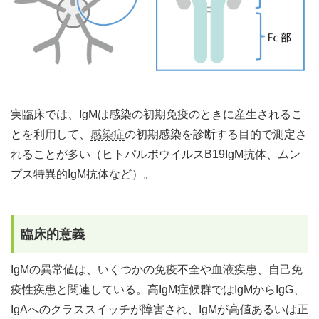
実臨床では、IgMは感染の初期免疫のときに産生されるこ
とを利用して、
感染症
の初期感染を診断する目的で測定さ
れることが多い（ヒトパルボウイルスB19IgM抗体、ムン
プス特異的IgM抗体など）。
臨床的意義
IgMの異常値は、いくつかの免疫不全や
血液
疾患、自己免
疫性疾患と関連している。高IgM症候群ではIgMからIgG、
IgAへのクラススイッチが障害され、IgMが高値あるいは正