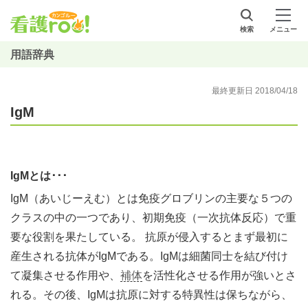
検索
メニュー
用語辞典
最終更新日 2018/04/18
IgM
IgMとは･･･
IgM（あいじーえむ）とは免疫グロブリンの主要な５つの
クラスの中の一つであり、初期免疫（一次抗体反応）で重
要な役割を果たしている。 抗原が侵入するとまず最初に
産生される抗体がIgMである。IgMは細菌同士を結び付け
て凝集させる作用や、
補体
を活性化させる作用が強いとさ
れる。その後、IgMは抗原に対する特異性は保ちながら、