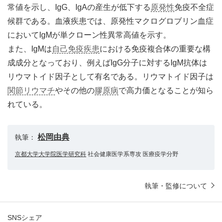
常値を示し、IgG、IgAの産生が低下する
原発性
免疫不全症
候群である。血液疾患では、原発性マクログロブリン血症
においてIgMが単クローン性異常高値を示す。
また、IgMは
自己免疫疾患
における免疫複合体の重要な構
成成分となっており、例えばIgG分子に対するIgM抗体は
リウマトイド因子として有名である。リウマトイド因子は
関節リウマチ
やその他の
膠原病
で高力価となることが知ら
れている。
松岡由典
執筆：
京都大学大学院医学研究科
社会健康医学系専攻 医療疫学分野
執筆・監修について
SNSシェア