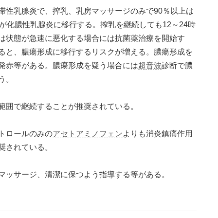
滞性乳腺炎で、搾乳、乳房マッサージのみで90％以上は
が化膿性乳腺炎に移行する。搾乳を継続しても12～24時
は状態が急速に悪化する場合には抗菌薬治療を開始す
ると、膿瘍形成に移行するリスクが増える。膿瘍形成を
発赤等がある。膿瘍形成を疑う場合には
超音波
診断で膿
う。
範囲で継続することが推奨されている。
トロールのみの
アセトアミノフェン
よりも消炎鎮痛作用
奨されている。
マッサージ、清潔に保つよう指導する等がある。