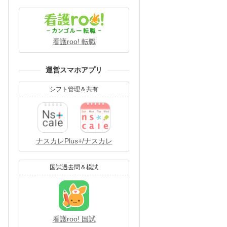
看護roo! 転職
運営スマホアプリ
シフト管理＆共有
ナスカレPlus+/ナスカレ
国試過去問＆模試
看護roo! 国試