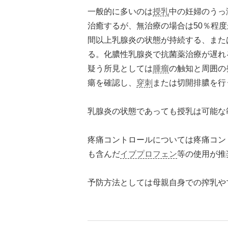
一般的に多いのは
授乳
中の妊婦のうっ
治癒するが、無治療の場合は50％程度
間以上乳腺炎の状態が持続する、また
る。化膿性乳腺炎で抗菌薬治療が遅れ
疑う所見としては
腫瘤
の触知と周囲の
瘍を確認し、
穿刺
または切開排膿を行
乳腺炎の状態であっても授乳は可能な
疼痛コントロールについては疼痛コン
も含んだ
イブプロフェン
等の使用が推
予防方法としては母親自身での搾乳や