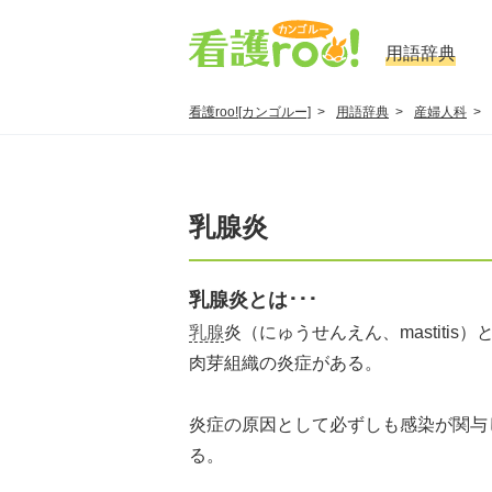
用語辞典
看護roo![カンゴルー]
用語辞典
産婦人科
乳腺炎
乳腺炎とは･･･
乳腺
炎（にゅうせんえん、mastitis）
肉芽組織の炎症がある。
炎症の原因として必ずしも感染が関与
る。