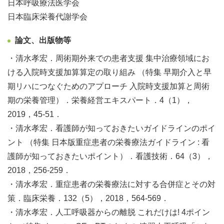
日本呼吸療法医学会
日本臨床栄養代謝学会
論文、出版物等
・清水孝宏．周術期外来での患者支援 集中治療領域にお
ける入院時支援加算算定の取り組み （特集 早期介入と早
期リハにつなぐためのアプローチ 入院時支援加算と周術
期の栄養管理）．栄養経営エキスパート．4（1），
2019，45-51．
・清水孝宏．看護師が知っておきたいガイドラインのポイ
ント （特集 日本版重症患者の栄養療法ガイドライン : 看
護師が知っておきたいポイント）．看護技術．64（3），
2018，256-259．
・清水孝宏．重症患者の栄養療法に対する合併症とその対
策．臨床栄養．132（5），2018，564-569．
・清水孝宏．人工呼吸器からの離脱 これだけは! 4ポイン