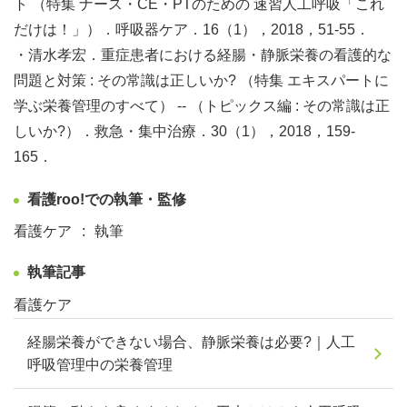
ト （特集 ナース・CE・PTのための 速習人工呼吸「これ
だけは！」）．呼吸器ケア．16（1），2018，51-55．
・清水孝宏．重症患者における経腸・静脈栄養の看護的な
問題と対策 : その常識は正しいか? （特集 エキスパートに
学ぶ栄養管理のすべて） -- （トピックス編 : その常識は正
しいか?）．救急・集中治療．30（1），2018，159-
165．
看護roo!での執筆・監修
看護ケア
執筆
執筆記事
看護ケア
経腸栄養ができない場合、静脈栄養は必要?｜人工
呼吸管理中の栄養管理