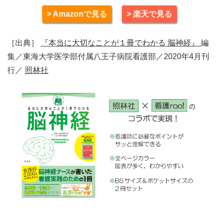
> Amazonで見る
> 楽天で見る
［出典］
『本当に大切なことが１冊でわかる 脳神経』
編
集／東海大学医学部付属八王子病院看護部／2020年4月刊
行／
照林社