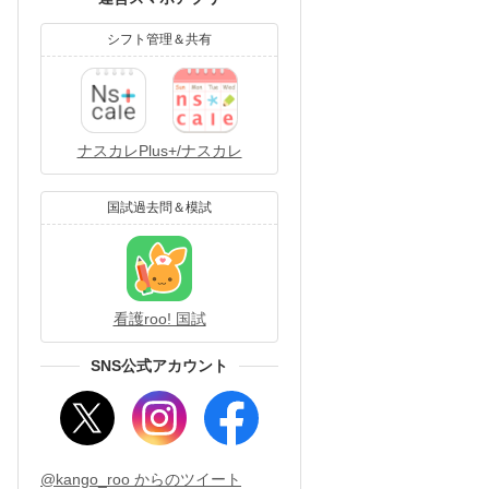
シフト管理＆共有
ナスカレPlus+/ナスカレ
国試過去問＆模試
看護roo! 国試
SNS公式アカウント
@kango_roo からのツイート