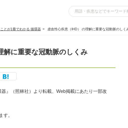
ことが1冊でわかる 循環器
虚血性心疾患（IHD） の理解に重要な冠動脈のしく
の理解に重要な冠動脈のしくみ
環器』（照林社）より転載、Web掲載にあたり一部改
ます。