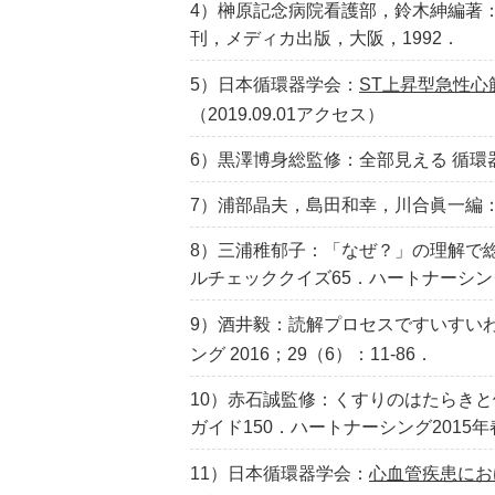
4）榊原記念病院看護部，鈴木紳編著：
刊，メディカ出版，大阪，1992．
5）日本循環器学会：
ST上昇型急性心
（2019.09.01アクセス）
6）黒澤博身総監修：全部見える 循環
7）浦部晶夫，島田和幸，川合眞一編：今
8）三浦稚郁子：「なぜ？」の理解で
ルチェッククイズ65．ハートナーシング 2
9）酒井毅：読解プロセスですいすい
ング 2016；29（6）：11-86．
10）赤石誠監修：くすりのはたらき
ガイド150．ハートナーシング2015
11）日本循環器学会：
心血管疾患にお