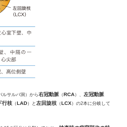
右冠動脈
RCA
左冠動脈
バルサルバ洞）から
（
）、
下行枝
LAD
左回旋枝
LCX
（
）と
（
）の2本に分岐して