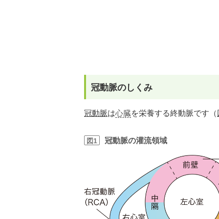
冠動脈のしくみ
冠動脈
は
心臓
を栄養する終動脈です（
冠動脈の灌流領域
図1