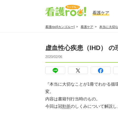
看護ケア
看護roo![カンゴルー]
看護ケア
本当に大切な
虚血性心疾患（IHD） 
2020/02/06
『本当に大切なことが1冊でわかる循
変。
内容は書籍刊行当時のもの。
今回は冠
動脈
のしくみについて解説し