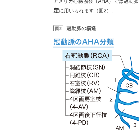
アメリカ心臓協会（AHA）では冠動脈
定
に用いられます（
図2
）。
冠動脈の構造
図2