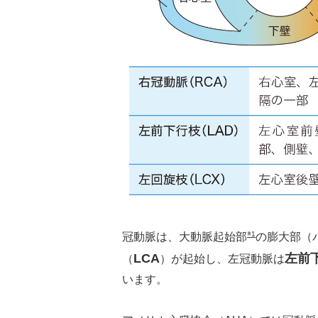
※1
冠動脈は、大動脈起始部
の膨大部（
LCA
左前
（
）が起始し、左冠動脈は
います。