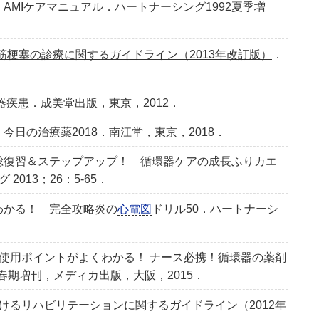
AMIケアマニュアル．ハートナーシング1992夏季増
筋梗塞の診療に関するガイドライン（2013年改訂版）
．
器疾患．成美堂出版，東京，2012．
日の治療薬2018．南江堂，東京，2018．
総復習＆ステップアップ！ 循環器ケアの成長ふりカエ
013；26：5-65．
わかる！ 完全攻略炎の
心電図
ドリル50．ハートナーシ
と使用ポイントがよくわかる！ ナース必携！循環器の薬剤
年春期増刊，メディカ出版，大阪，2015．
けるリハビリテーションに関するガイドライン（2012年