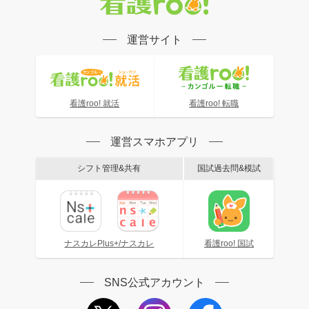
運営サイト
看護roo! 就活
看護roo! 転職
運営スマホアプリ
シフト管理&共有
国試過去問&模試
ナスカレPlus+/ナスカレ
看護roo! 国試
SNS公式アカウント