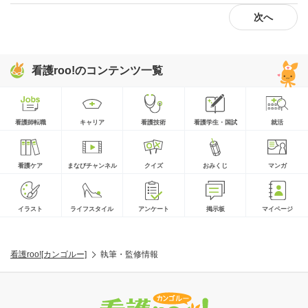
次へ
看護roo!のコンテンツ一覧
看護師転職
キャリア
看護技術
看護学生・国試
就活
看護ケア
まなびチャンネル
クイズ
おみくじ
マンガ
イラスト
ライフスタイル
アンケート
掲示板
マイページ
看護roo![カンゴルー]
執筆・監修情報