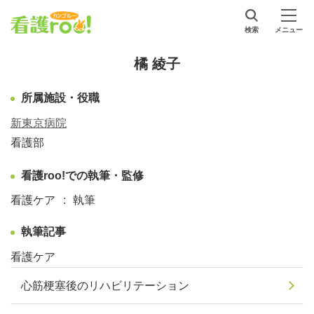
検索
メニュー
橘 綾子
所属施設・役職
新東京病院
看護部
看護roo!での執筆・監修
看護ケア
執筆
執筆記事
看護ケア
心筋梗塞後のリハビリテーション