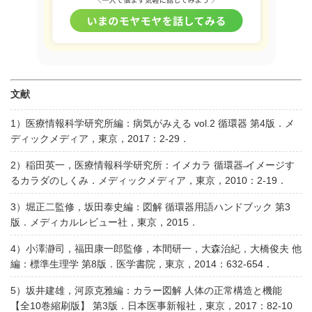
文献
1）医療情報科学研究所編：病気がみえる vol.2 循環器 第4版．メ
ディックメディア，東京，2017：2-29．
2）稲田英一，医療情報科学研究所：イメカラ 循環器 ̶イメージす
るカラダのしくみ．メディックメディア，東京，2010：2-19．
3）堀正二監修，坂田泰史編：図解 循環器用語ハンドブック 第3
版．メディカルレビュー社，東京，2015．
4）小澤瀞司，福田康一郎監修，本間研一，大森治紀，大橋俊夫 他
編：標準生理学 第8版．医学書院，東京，2014：632-654．
5）坂井建雄，河原克雅編：カラー図解 人体の正常構造と機能
【全10巻縮刷版】 第3版．日本医事新報社，東京，2017：82-10