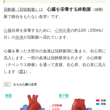
心臓を栄養する終動脈
冠動脈（冠状動脈）
は、
（細動
脈で吻合をもたない血管）です。
心臓
自身を栄養するために、
心拍出量
の約1/20（250mL/
分）の
血液
が冠動脈へ流れています。
心臓を養った大部分の血液は冠静脈洞に集まり、右心房に
流入します。一部の血液は冠静脈洞を介さず、小心静脈
（テベシウス静脈）を通って直接、右心房、右心室に流入
します（
図1
）。
図1
おもな心臓の血管