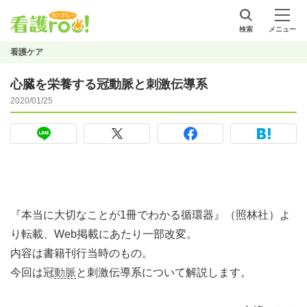
検索
メニュー
看護ケア
心臓を栄養する冠動脈と刺激伝導系
2020/01/25
『本当に大切なことが1冊でわかる循環器』（照林社）よ
り転載、Web掲載にあたり一部改変。
内容は書籍刊行当時のもの。
今回は冠
動脈
と刺激伝導系について解説します。