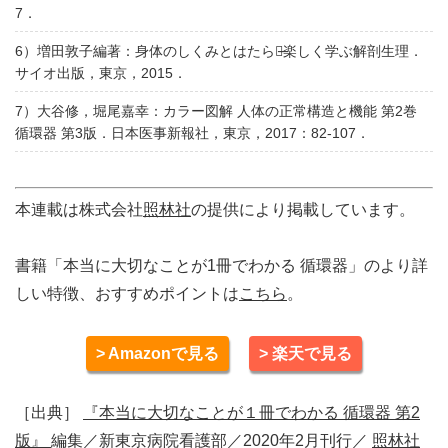
7．
6）増田敦子編著：身体のしくみとはたらき̶楽しく学ぶ解剖生理．
サイオ出版，東京，2015．
7）大谷修，堀尾嘉幸：カラー図解 人体の正常構造と機能 第2巻
循環器 第3版．日本医事新報社，東京，2017：82-107．
本連載は株式会社
照林社
の提供により掲載しています。
書籍「本当に大切なことが1冊でわかる 循環器」のより詳
しい特徴、おすすめポイントは
こちら
。
> Amazonで見る
> 楽天で見る
［出典］
『本当に大切なことが１冊でわかる 循環器 第2
版』
編集／新東京病院看護部／2020年2月刊行／
照林社