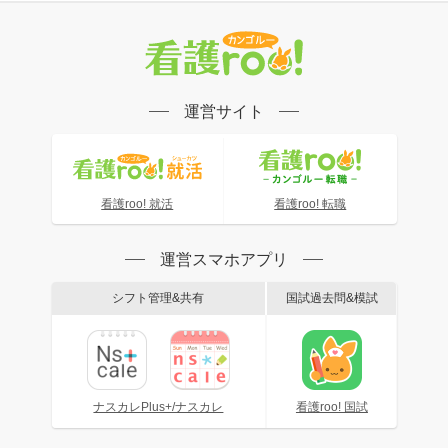
運営サイト
看護roo! 就活
看護roo! 転職
運営スマホアプリ
シフト管理&共有
国試過去問&模試
ナスカレPlus+/ナスカレ
看護roo! 国試