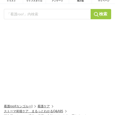
イラスト
ライフスタイル
アンケート
掲示板
マイページ
検索
看護roo![カンゴルー]
看護ケア
ストーマ術後ケア まるっとわかるQ&A95