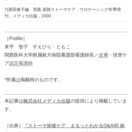
7)原田俊子編．実践 尿路ストーマケア．ウロナーシング冬季増
刊．メディカ出版，2000．
［Profile］
末平 智子 すえひら・ともこ
関西医科大学附属枚方病院看護部看護師長／
皮膚
・排泄ケ
ア
認定看護師
*所属は掲載時のものです。
本記事は
株式会社メディカ出版
の提供により掲載していま
す。
［出典］
『ストーマ術後ケア まるっとわかるQ&A95 病