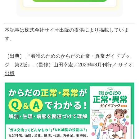
本記事は株式会社
サイオ出版
の提供により掲載していま
す。
［出典］
『看護のためのからだの正常・異常ガイドブッ
ク 第2版』
（監修）山田幸宏／2023年8月刊行／
サイオ
出版