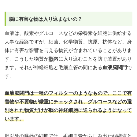
脳に有害な物は入り込まないの？
血液
は、
酸素
や
グルコース
などの栄養素を細胞に供給する
大事な経路ですが、細菌、化学物質、抗原、抗体など、身
体に有害な影響を与える物質が含まれていることがありま
す。こうした物質が
脳
内
に入り込むことを防ぐ装置があり
ます。それが神経細胞と毛細血管の間にある
血液脳関門
で
す。
血液脳関門は一種のフィルターのようなもので、ここで有
害物や不要物が厳重にチェックされ、グルコースなどの選
別された物質だけが脳の神経細胞に送られるようになって
います。
脳以外の臓器の細胞では、毛細血管からしみ出た組織液と