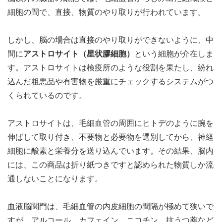
細胞の間で、直接、物質のやり取りが行われています。
しかし、脳の場合は直接のやり取りができないように、中
間に
アストロサイト（星状膠細胞）
という細胞が介在しま
す。アストロサイトは検疫所のような役割を果たし、紛れ
込んだ粗悪品や有害物を厳重にチェックするシステムがつ
くられているのです。
アストロサイトは、毛細血管の周囲にヒトデのように腕を
伸ばして取り付き、不要物と必要物を選別してから、神経
細胞に酸素と栄養分を送り込んでいます。その結果、脳内
には、この商品は折り紙つきですと認められた物質しか流
通しないことになります。
血液脳関門は、毛細血管の内皮細胞の間隔が極めて狭いで
すが、アルコール、カフェイン、ニコチン、抗うつ薬など