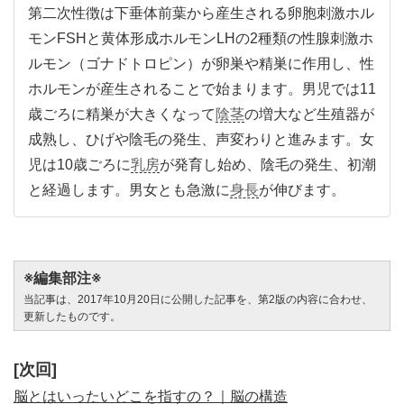
第二次性徴は下垂体前葉から産生される卵胞刺激ホル
モンFSHと黄体形成ホルモンLHの2種類の性腺刺激ホ
ルモン（ゴナドトロピン）が卵巣や精巣に作用し、性
ホルモンが産生されることで始まります。男児では11
歳ごろに精巣が大きくなって
陰茎
の増大など生殖器が
成熟し、ひげや陰毛の発生、声変わりと進みます。女
児は10歳ごろに
乳房
が発育し始め、陰毛の発生、初潮
と経過します。男女とも急激に
身長
が伸びます。
※編集部注※
当記事は、2017年10月20日に公開した記事を、第2版の内容に合わせ、
更新したものです。
[次回]
脳とはいったいどこを指すの？｜脳の構造