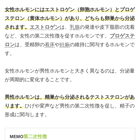
女性ホルモンにはエストロゲン（卵胞ホルモン）とプロゲ
ステロン（黄体ホルモン）があり、どちらも卵巣から分泌
されます。
エストロゲン
は、
乳腺
の発達や皮下脂肪の沈着
など、女性の第二次性徴を促すホルモンです。
プロゲステ
ロン
は、受精卵の
着床
や
妊娠
の維持に関与するホルモンで
す。
女性ホルモンが男性ホルモンと大きく異なるのは、分泌量
が周期的に変化することです。
男性ホルモンは、精巣から分泌されるテストステロンがあ
ります。
ひげや変声など男性の第二次性徴を促し、精子の
形成に関与します。
第二次性徴
MEMO