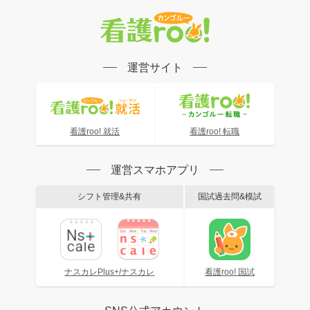
運営サイト
看護roo! 就活
看護roo! 転職
運営スマホアプリ
シフト管理&共有
国試過去問&模試
ナスカレPlus+/ナスカレ
看護roo! 国試