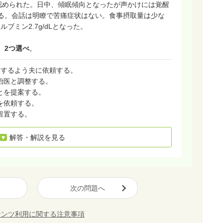
が認められた。日中、傾眠傾向となったが声かけには覚醒
る。会話は明瞭で苦痛症状はない。食事摂取量は少な
ルブミン2.7g/dLとなった。
。
2つ選べ
。
換するよう夫に依頼する。
治医と調整する。
とを提案する。
を依頼する。
留置する。
解答・解説を見る
次の問題へ
テンツ利用に関する注意事項