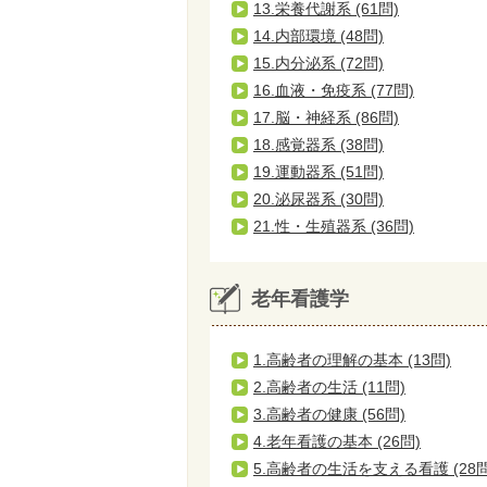
13.栄養代謝系 (61問)
14.内部環境 (48問)
15.内分泌系 (72問)
16.血液・免疫系 (77問)
17.脳・神経系 (86問)
18.感覚器系 (38問)
19.運動器系 (51問)
20.泌尿器系 (30問)
21.性・生殖器系 (36問)
老年看護学
1.高齢者の理解の基本 (13問)
2.高齢者の生活 (11問)
3.高齢者の健康 (56問)
4.老年看護の基本 (26問)
5.高齢者の生活を支える看護 (28問