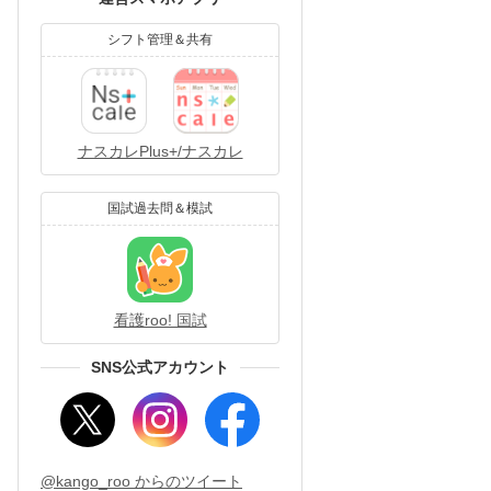
シフト管理＆共有
ナスカレPlus+/ナスカレ
国試過去問＆模試
看護roo! 国試
SNS公式アカウント
@kango_roo からのツイート