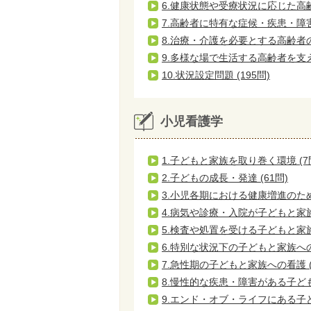
6.健康状態や受療状況に応じた高齢者
7.高齢者に特有な症候・疾患・障害と
8.治療・介護を必要とする高齢者の
9.多様な場で生活する高齢者を支える
10.状況設定問題 (195問)
小児看護学
1.子どもと家族を取り巻く環境 (7
2.子どもの成長・発達 (61問)
3.小児各期における健康増進のための
4.病気や診療・入院が子どもと家族
5.検査や処置を受ける子どもと家族へ
6.特別な状況下の子どもと家族への看
7.急性期の子どもと家族への看護 (
8.慢性的な疾患・障害がある子ども
9.エンド・オブ・ライフにある子ど