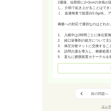
2週後、仙骨部に2×3cmの水疱
し、介助で起き上がることはでき
く、血液検査で総蛋白5.0g/dL、ア
褥瘡への対応で適切なのはどれか
1. 入眠中は2時間ごとに体位変
2. 経口栄養剤の処方について主
3. 体圧分散マットに交換するこ
4. 訪問介護を導入し、褥瘡処置
5. 直ちに膀胱留置カテーテルを
前の問題へ
コン