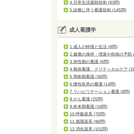
4.日常生活援助技術 (93問)
5.診療に伴う看護技術 (145問)
成人看護学
1.成人の特徴と生活 (8問)
2.健康の保持・増進や疾病の予防 (
3.急性期の看護 (6問)
4.救急看護、クリティカルケア (2
5.周術期看護 (36問)
6.慢性疾患の看護 (14問)
7.リハビリテーション看護 (8問)
8.がん看護 (25問)
9.終末期看護 (19問)
10.呼吸器系 (75問)
11.循環器系 (96問)
12.消化器系 (101問)