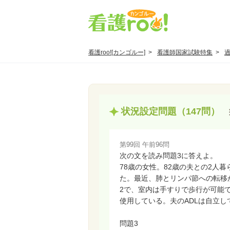
看護roo![カンゴルー]
看護師国家試験特集
状況設定問題（147問）
第99回 午前96問
次の文を読み問題3に答えよ。
78歳の女性。82歳の夫との2人
た。最近、肺とリンパ節への転移
2で、室内は手すりで歩行が可能
使用している。夫のADLは自立
問題3