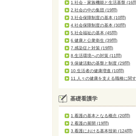
1.社会・家族機能と生活基盤 (16問
2.社会の中の集団 (19問)
3.社会保障制度の基本 (10問)
4.社会保障制度の基本 (30問)
5.社会福祉の基本 (45問)
6.健康と公衆衛生 (39問)
7.感染症と対策 (19問)
8.生活環境への対策 (11問)
9.保健活動の基盤と制度 (29問)
10.生活者の健康増進 (10問)
11.人々の健康を支える職種に関する
基礎看護学
1.看護の基本となる概念 (20問)
2.看護の展開 (19問)
3.看護における基本技術 (124問)