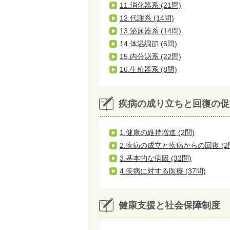
11.消化器系 (21問)
12.代謝系 (14問)
13.泌尿器系 (14問)
14.体温調節 (6問)
15.内分泌系 (22問)
16.生殖器系 (8問)
疾病の成り立ちと回復の促
1.健康の維持増進 (2問)
2.疾病の成立と疾病からの回復 (2
3.基本的な病因 (32問)
4.疾病に対する医療 (37問)
健康支援と社会保障制度