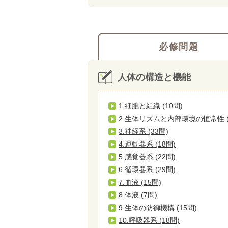
必修問題
人体の構造と機能
1.細胞と組織 (10問)
2.生体リズムと内部環境の恒常性 (
3.神経系 (33問)
4.運動器系 (18問)
5.感覚器系 (22問)
6.循環器系 (29問)
7.血液 (15問)
8.体液 (7問)
9.生体の防御機構 (15問)
10.呼吸器系 (18問)