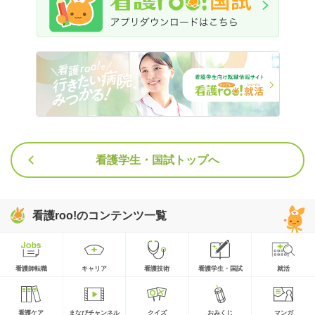
看護学生・国試トップへ
看護roo!のコンテンツ一覧
看護師転職
キャリア
看護技術
看護学生・国試
就活
看護ケア
まなびチャンネル
クイズ
おみくじ
マンガ