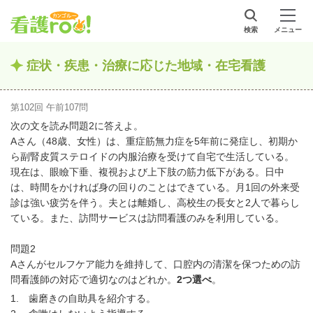
検索
メニュー
症状・疾患・治療に応じた地域・在宅看護
第102回 午前107問
次の文を読み問題2に答えよ。
Aさん（48歳、女性）は、重症筋無力症を5年前に発症し、初期か
ら副腎皮質ステロイドの内服治療を受けて自宅で生活している。
現在は、眼瞼下垂、複視および上下肢の筋力低下がある。日中
は、時間をかければ身の回りのことはできている。月1回の外来受
診は強い疲労を伴う。夫とは離婚し、高校生の長女と2人で暮らし
ている。また、訪問サービスは訪問看護のみを利用している。
問題2
Aさんがセルフケア能力を維持して、口腔内の清潔を保つための訪
問看護師の対応で適切なのはどれか。
2つ選べ
。
1. 歯磨きの自助具を紹介する。