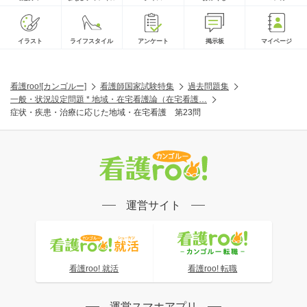
イラスト
ライフスタイル
アンケート
掲示板
マイページ
看護roo![カンゴルー]
看護師国家試験特集
過去問題集
一般・状況設定問題 * 地域・在宅看護論（在宅看護…
症状・疾患・治療に応じた地域・在宅看護 第23問
運営サイト
看護roo! 就活
看護roo! 転職
運営スマホアプリ