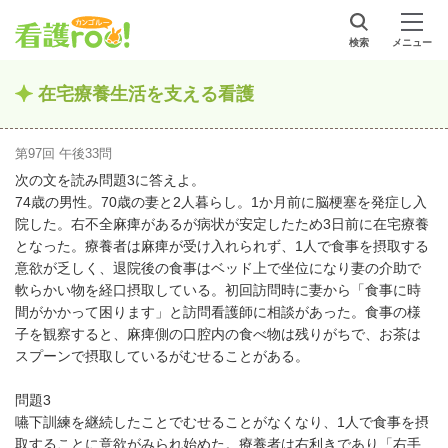
検索
メニュー
在宅療養生活を支える看護
第97回 午後33問
次の文を読み問題3に答えよ。
74歳の男性。70歳の妻と2人暮らし。1か月前に脳梗塞を発症し入
院した。右不全麻痺があるが病状が安定したため3日前に在宅療養
となった。療養者は麻痺が受け入れられず、1人で食事を摂取する
意欲が乏しく、退院後の食事はベッド上で坐位になり妻の介助で
軟らかい物を経口摂取している。初回訪問時に妻から「食事に時
間がかかって困ります」と訪問看護師に相談があった。食事の様
子を観察すると、麻痺側の口腔内の食べ物は残りがちで、お茶は
スプーンで摂取しているがむせることがある。
問題3
嚥下訓練を継続したことでむせることがなくなり、1人で食事を摂
取することに意欲がみられ始めた。療養者は右利きであり「右手