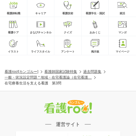
看護師転職
キャリア
看護技術
看護学生・国試
就活
看護ケア
まなびチャンネル
クイズ
おみくじ
マンガ
イラスト
ライフスタイル
アンケート
掲示板
マイページ
看護roo![カンゴルー]
看護師国家試験特集
過去問題集
一般・状況設定問題 * 地域・在宅看護論（在宅看護…
在宅療養生活を支える看護 第3問
運営サイト