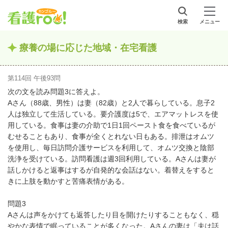
検索
メニュー
療養の場に応じた地域・在宅看護
第114回 午後93問
次の文を読み問題3に答えよ。
Aさん（88歳、男性）は妻（82歳）と2人で暮らしている。息子2
人は独立して生活している。要介護度は5で、エアマットレスを使
用している。食事は妻の介助で1日1回ペースト食を食べているが
むせることもあり、食事が全くとれない日もある。排泄はオムツ
を使用し、毎日訪問介護サービスを利用して、オムツ交換と陰部
洗浄を受けている。訪問看護は週3回利用している。Aさんは妻が
話しかけると返事はするが自発的な会話はない。着替えをすると
きに上肢を動かすと苦痛表情がある。
問題3
Aさんは声をかけても返答したり目を開けたりすることもなく、穏
やかな表情で眠っていることが多くなった。Aさんの妻は「夫は話