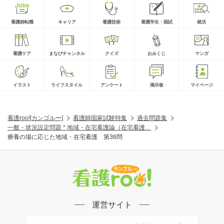
看護師転職
キャリア
看護技術
看護学生・国試
就活
看護ケア
まなびチャンネル
クイズ
おみくじ
マンガ
イラスト
ライフスタイル
アンケート
掲示板
マイページ
看護roo![カンゴルー]
看護師国家試験特集
過去問題集
一般・状況設定問題 * 地域・在宅看護論（在宅看護…
療養の場に応じた地域・在宅看護 第36問
運営サイト