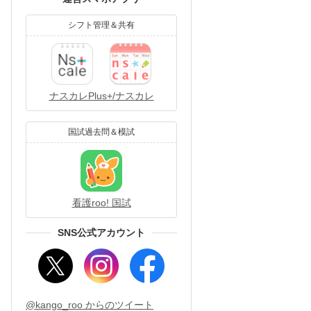
シフト管理＆共有
ナスカレPlus+/ナスカレ
国試過去問＆模試
看護roo! 国試
SNS公式アカウント
@kango_roo からのツイート