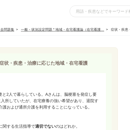
過去問題集
一般・状況設定問題 * 地域・在宅看護論（在宅看護…
症状・疾患
症状・疾患・治療に応じた地域・在宅看護
の妻と2人で暮らしている。Aさんは、脳梗塞を発症し要
に入所していたが、在宅療養の強い希望があり、退院す
介護および通所介護を利用することになっている。
に関する生活指導で
適切でない
のはどれか。