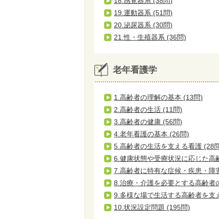
18.感覚器系 (38問)
19.運動器系 (51問)
20.泌尿器系 (30問)
21.性・生殖器系 (36問)
老年看護学
1.高齢者の理解の基本 (13問)
2.高齢者の生活 (11問)
3.高齢者の健康 (56問)
4.老年看護の基本 (26問)
5.高齢者の生活を支える看護 (28問
6.健康状態や受療状況に応じた高齢者
7.高齢者に特有な症候・疾患・障害と
8.治療・介護を必要とする高齢者の
9.多様な場で生活する高齢者を支える
10.状況設定問題 (195問)