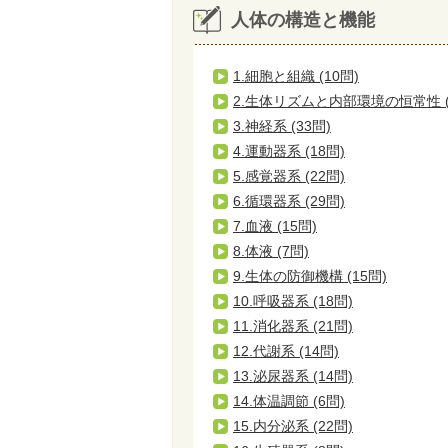
人体の構造と機能
1.細胞と組織 (10問)
2.生体リズムと内部環境の恒常性 (
3.神経系 (33問)
4.運動器系 (18問)
5.感覚器系 (22問)
6.循環器系 (29問)
7.血液 (15問)
8.体液 (7問)
9.生体の防御機構 (15問)
10.呼吸器系 (18問)
11.消化器系 (21問)
12.代謝系 (14問)
13.泌尿器系 (14問)
14.体温調節 (6問)
15.内分泌系 (22問)