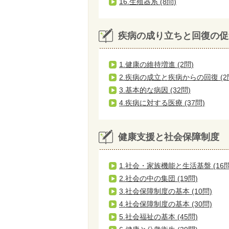
16.生殖器系 (8問)
疾病の成り立ちと回復の促
1.健康の維持増進 (2問)
2.疾病の成立と疾病からの回復 (2
3.基本的な病因 (32問)
4.疾病に対する医療 (37問)
健康支援と社会保障制度
1.社会・家族機能と生活基盤 (16問
2.社会の中の集団 (19問)
3.社会保障制度の基本 (10問)
4.社会保障制度の基本 (30問)
5.社会福祉の基本 (45問)