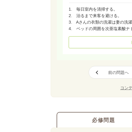
1. 毎日室内を清掃する。
2. 治るまで来客を避ける。
3. Aさんの衣類の洗濯は妻の洗
4. ベッドの周囲を次亜塩素酸ナ
前の問題へ
コン
必修問題