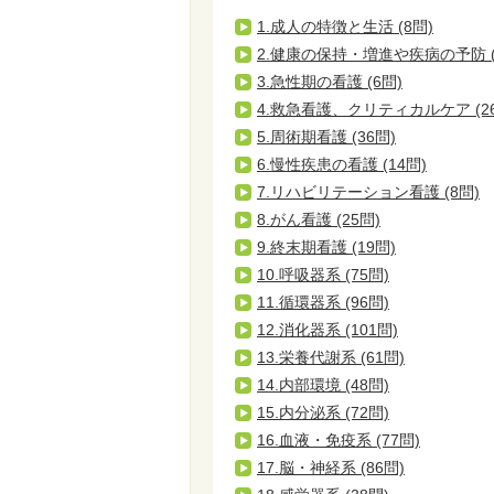
1.成人の特徴と生活 (8問)
2.健康の保持・増進や疾病の予防 (
3.急性期の看護 (6問)
4.救急看護、クリティカルケア (2
5.周術期看護 (36問)
6.慢性疾患の看護 (14問)
7.リハビリテーション看護 (8問)
8.がん看護 (25問)
9.終末期看護 (19問)
10.呼吸器系 (75問)
11.循環器系 (96問)
12.消化器系 (101問)
13.栄養代謝系 (61問)
14.内部環境 (48問)
15.内分泌系 (72問)
16.血液・免疫系 (77問)
17.脳・神経系 (86問)