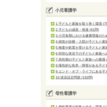
小児看護学
1.子どもと家族を取り巻く環境 (7
2.子どもの成長・発達 (61問)
3.小児各期における健康増進のための
4.病気や診療・入院が子どもと家族
5.検査や処置を受ける子どもと家族へ
6.特別な状況下の子どもと家族への看
7.急性期の子どもと家族への看護 (
8.慢性的な疾患・障害がある子ども
9.エンド・オブ・ライフにある子ど
10.状況設定問題 (192問)
母性看護学
1.母性看護の対象と社会・環境 (1