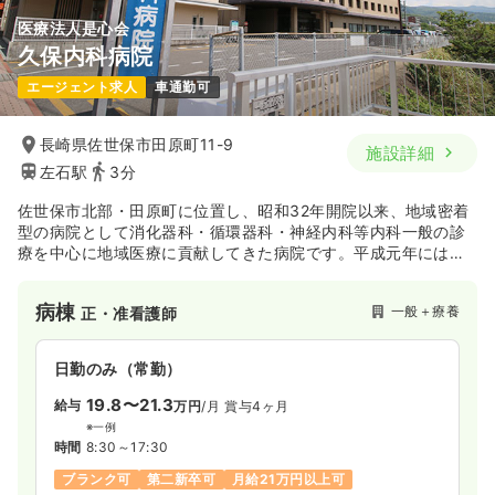
医療法人是心会
久保内科病院
エージェント求人
車通勤可
長崎県佐世保市田原町11-9
施設詳細
左石駅
3分
佐世保市北部・田原町に位置し、昭和32年開院以来、地域密着
型の病院として消化器科・循環器科・神経内科等内科一般の診
療を中心に地域医療に貢献してきた病院です。平成元年には新
病棟もでき、今後も益々地域医療への貢献が期待されていま
す。
病棟
一般＋療養
正・准看護師
日勤のみ（常勤）
19.8〜21.3
給与
万円
/月
賞与4ヶ月
※一例
時間
8:30～17:30
ブランク可
第二新卒可
月給21万円以上可