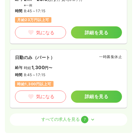
※一例
オンコールあり
ブランク可
第二新卒可
時間
8:45～17:15
月給22万円以上可
月給23万円以上可
気になる
詳細を見る
気になる
詳細を見る
日勤のみ（パート）
一時募集休止
日勤のみ（パート）
1,300
給与
時給
円
1,300
給与
時給
円〜
時間
8:30～17:30
（休憩60分）
時間
8:45～17:15
オンコールあり
ブランク可
第二新卒可
時給1,300円以上可
時給1,300円以上可
気になる
詳細を見る
気になる
詳細を見る
外来
介護・福祉系
一般＋療養
正・准看護師
一般＋療養
正・准看護師
すべての求人を見る
7
一時募集休止
日勤のみ（常勤）
一時募集休止
日勤のみ（常勤）