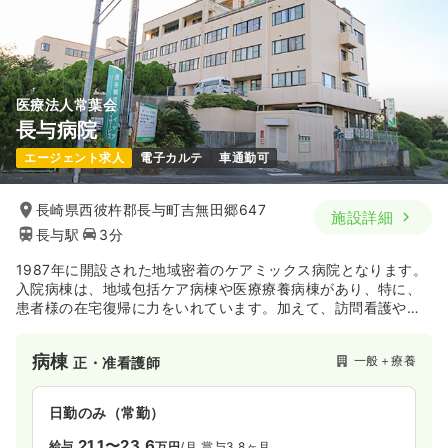
日祝休み
月給23万円以上可
気になる
詳細を見る
医療法人常葉会
長与病院
日勤のみ（パート）
エージェント求人
電子カルテ
車通勤可
1,000〜1,100
給与
時給
円
時間
8:30～17:30
長崎県西彼杵郡長与町吉無田郷647
施設詳細
日祝休み
時給1,100円以上可
長与駅
3分
気になる
詳細を見る
1987年に開設された地域密着のケアミックス病院となります。
入院病棟は、地域包括ケア病棟や医療療養病棟があり、特に、
患者様の在宅復帰に力をいれています。加えて、訪問看護や訪
訪問看護
問介護、通所リハビリテーションなど、地域にお住まいの医
一般＋療養
正看護師
療・介護ニーズに合わせた幅広いサービスを提供されていま
病棟
一般＋療養
正・准看護師
す。
日勤のみ（常勤）
22.9
給与
万円
/月
賞与3ヶ月
日勤のみ（常勤）
※一例
21.1〜23.6
給与
万円
/月
賞与3.8ヶ月
時間
8:30～17:30