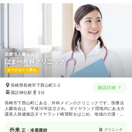
20.7〜23.2
19.0〜20.6
給与
万円
/月
賞与3.8ヶ月
給与
万円
/月
賞与4ヶ月
※一例
※一例
時間
8:45～17:15
時間
8:30～17:30
月給23万円以上可
オンコールあり
ブランク可
第二新卒可
月給20万円以上可
気になる
詳細を見る
気になる
詳細を見る
医療法人蘭佑会
はまべ外科クリニック
一時募集休止
日勤のみ（パート）
エージェント求人
1,300
給与
時給
円〜
時間
8:45～17:15
長崎県長崎市下西山町2-2
施設詳細
時給1,300円以上可
諏訪神社駅
3分
気になる
詳細を見る
長崎市下西山町にある、外科メインのクリニックです。医療法
人蘭佑会は、平成10年設立され、ダイヤランド団地内にある介
護老人保健施設ダイヤランド崎望館をはじめ、地域の介護・福
訪問看護
祉サービスに貢献している法人です。
一般＋療養
正看護師
外来
クリニック
正・准看護師