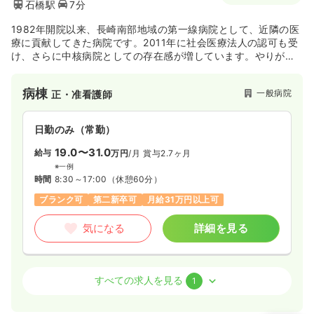
石橋駅
7分
一時募集休止
日勤のみ（常勤）
15.3〜18.1
1982年開院以来、長崎南部地域の第一線病院として、近隣の医
給与
万円
/月
賞与2回
療に貢献してきた病院です。2011年に社会医療法人の認可も受
※一例
け、さらに中核病院としての存在感が増しています。やりがい
時間
8:30～17:30
（休憩60分）
と高待遇環境の中、長く勤めたい方におすすめの病院です。
月給18万円以上可
病棟
一般病院
正・准看護師
気になる
詳細を見る
日勤のみ（常勤）
19.0〜31.0
給与
万円
/月
賞与2.7ヶ月
※一例
時間
8:30～17:00
（休憩60分）
ブランク可
第二新卒可
月給31万円以上可
気になる
詳細を見る
外来
一般病院
正・准看護師
すべての求人を見る
1
一時募集休止
日勤のみ（常勤）