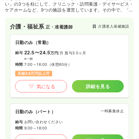
い」の3つを柱にして、クリニック・訪問看護・デイサービス・
ケアホームなど、9つの施設を運営しています。その中で、「リ
ハビリセンター大村」は、介護老人保健施設となります。リハ
介護・福祉系
介護老人保健施設
正・准看護師
ビリを中心とした医療サービスを提供することにより、心身の
介護・福祉系
介護老人保健施設
正・准看護師
自立能力を高め社会復帰、在宅復帰されることや可能な限り在
宅での療養を継続するための支援をすることを目的としていま
日勤のみ（常勤）
す。
日勤のみ（常勤）
15.3〜19.0
給与
万円
/月
賞与3ヶ月
※一例
22.5〜24.5
給与
万円
/月
賞与3.5ヶ月
時間
9:00～18:00
※一例
時間
7:00～16:00
（休憩60分）
月給19万円以上可
月給24万円以上可
気になる
詳細を見る
気になる
詳細を見る
外来
一般病院
正看護師
一時募集休止
日勤のみ（パート）
一時募集休止
日勤のみ（常勤）
給与
お問い合わせください
18.1〜22.0
給与
万円
/月
賞与3ヶ月
時間
9:00～18:00
※一例
時間
8:00～17:00
（休憩60分）