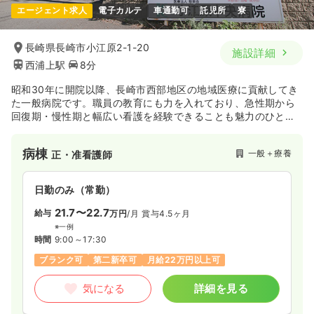
エージェント求人
電子カルテ
車通勤可
託児所
寮
日勤のみ（常勤）
21.5〜27.2
給与
万円
/月
賞与60.0〜75.0万円
長崎県長崎市小江原2-1-20
施設詳細
※一例
西浦上駅
8分
時間
8:30～17:30
担当業務未経験可
月給27万円以上可
昭和30年に開院以降、長崎市西部地区の地域医療に貢献してき
た一般病院です。職員の教育にも力を入れており、急性期から
回復期・慢性期と幅広い看護を経験できることも魅力のひとつ
気になる
詳細を見る
です。
病棟
一般＋療養
正・准看護師
日勤のみ（常勤）
21.7〜22.7
給与
万円
/月
賞与4.5ヶ月
※一例
時間
9:00～17:30
ブランク可
第二新卒可
月給22万円以上可
気になる
詳細を見る