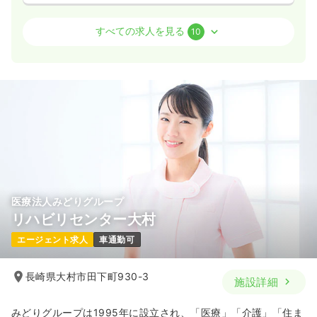
検診・健診
一般病院
正看護師
すべての求人を見る
10
日勤のみ（常勤）
19.8
給与
万円
/月
賞与3ヶ月
※一例
時間
8:00～17:00
（休憩60分）
日祝休み
月給19万円以上可
気になる
詳細を見る
医療法人みどりグループ
リハビリセンター大村
一時募集休止
日勤のみ（パート）
エージェント求人
車通勤可
1,100
給与
時給
円〜
時間
8:00～17:00
長崎県大村市田下町930-3
施設詳細
日祝休み
時給1,100円以上可
気になる
詳細を見る
みどりグループは1995年に設立され、「医療」「介護」「住ま