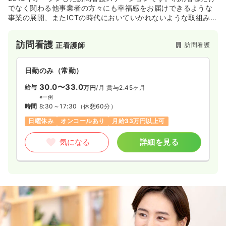
でなく関わる他事業者の方々にも幸福感をお届けできるような
事業の展開、またICTの時代においていかれないような取組みを
行い、介護サービスの質を向上し続ける会社であるよう努めて
まいります。
訪問看護
訪問看護
正看護師
日勤のみ（常勤）
30.0〜33.0
給与
万円
/月
賞与2.45ヶ月
※一例
時間
8:30～17:30
（休憩60分）
日曜休み
オンコールあり
月給33万円以上可
気になる
詳細を見る