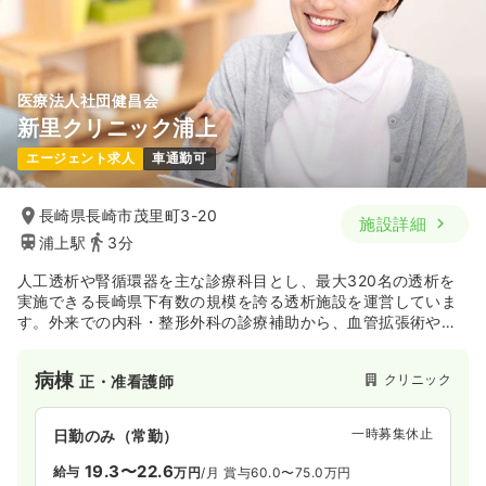
医療法人社団健昌会
新里クリニック浦上
エージェント求人
車通勤可
長崎県長崎市茂里町3-20
施設詳細
浦上駅
3分
人工透析や腎循環器を主な診療科目とし、最大320名の透析を
実施できる長崎県下有数の規模を誇る透析施設を運営していま
す。外来での内科・整形外科の診療補助から、血管拡張術や造
影CTなどの検査介助に加え、訪問診療の同行や施設入居者への
訪問看護まで、多岐にわたる業務に携わることができます。
病棟
クリニック
正・准看護師
一時募集休止
日勤のみ（常勤）
19.3〜22.6
給与
万円
/月
賞与60.0〜75.0万円