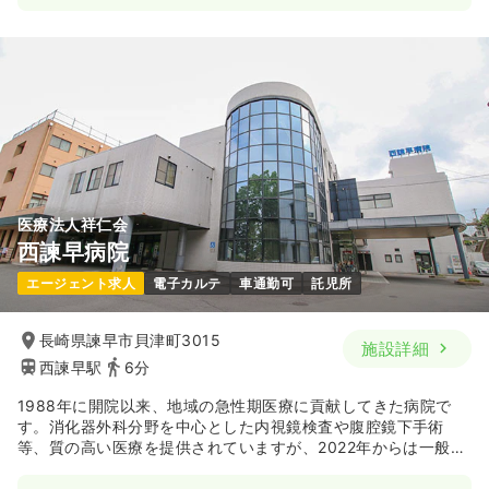
一時募集休止
日勤のみ（常勤）
21.0〜25.5
給与
万円
/月
賞与3.2ヶ月
※一例
時間
8:20～17:20
日曜休み
月給25万円以上可
気になる
詳細を見る
医療法人祥仁会
西諫早病院
一時募集休止
日勤のみ（パート）
エージェント求人
電子カルテ
車通勤可
託児所
1,200
給与
時給
円〜
時間
8:45～17:15
長崎県諫早市貝津町3015
施設詳細
西諫早駅
6分
日曜休み
時給1,200円以上可
1988年に開院以来、地域の急性期医療に貢献してきた病院で
気になる
詳細を見る
す。消化器外科分野を中心とした内視鏡検査や腹腔鏡下手術
等、質の高い医療を提供されていますが、2022年からは一般病
棟を地域包括ケア病棟へと転換され、西諫早市の地域包括ケア
システムの中心として、より地域に密着した医療を提供されて
一般＋療養