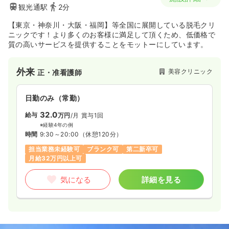
観光通駅
2分
【東京・神奈川・大阪・福岡】等全国に展開している脱毛クリ
ニックです！より多くのお客様に満足して頂くため、低価格で
質の高いサービスを提供することをモットーにしています。
外来
美容クリニック
正・准看護師
日勤のみ（常勤）
32.0
給与
万円
/月
賞与1回
※経験4年の例
時間
9:30～20:00
（休憩120分）
担当業務未経験可
ブランク可
第二新卒可
月給32万円以上可
気になる
詳細を見る