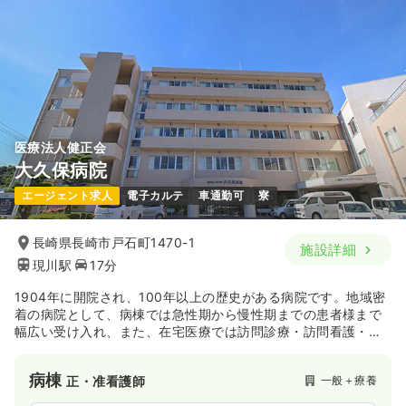
医療法人健正会
大久保病院
エージェント求人
電子カルテ
車通勤可
寮
長崎県長崎市戸石町1470-1
施設詳細
現川駅
17分
1904年に開院され、100年以上の歴史がある病院です。地域密
着の病院として、病棟では急性期から慢性期までの患者様まで
幅広い受け入れ、また、在宅医療では訪問診療・訪問看護・訪
問リハビリに取り組まれています。そして、系列の介護施設と
も密に連携を取りながら、地域の患者様の医療・介護サービス
病棟
一般＋療養
正・准看護師
のニーズに合わせて、幅広いサービスを提供出来るような体制
を整えられています。