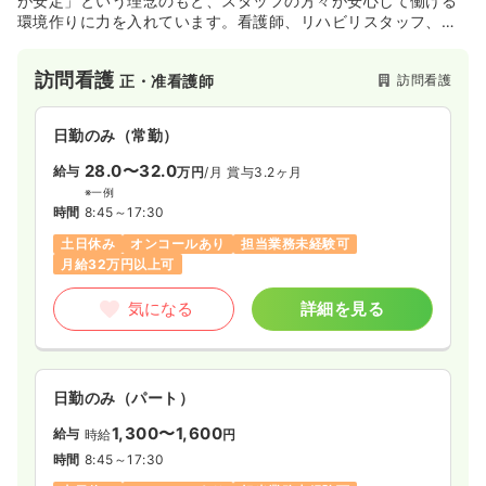
が安定」という理念のもと、スタッフの方々が安心して働ける
時間
8:30～17:30
環境作りに力を入れています。看護師、リハビリスタッフ、助
産師など、専門スタッフが多く在籍しており、難病・小児・認
日祝休み
4週8休以上
オンコールあり
知症・内科疾患・看取りまで幅広く対応しています。グループ
月給19万円以上可
訪問看護
訪問看護
正・准看護師
会社では通所施設を3事業所展開して、地域を支えている企業で
す。
気になる
詳細を見る
日勤のみ（常勤）
28.0〜32.0
給与
万円
/月
賞与3.2ヶ月
訪問看護
訪問看護
正看護師
※一例
時間
8:45～17:30
一時募集休止
日勤のみ（常勤）
土日休み
オンコールあり
担当業務未経験可
月給32万円以上可
給与
お問い合わせください
時間
8:00～17:00
気になる
詳細を見る
気になる
詳細を見る
日勤のみ（パート）
一時募集休止
日勤のみ（パート）
1,300〜1,600
給与
時給
円
時間
8:45～17:30
1,100
給与
時給
円