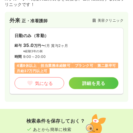
リニックです！
その他
外来
一般＋療養
保健師
美容クリニック
正・准看護師
一時募集休止
日勤のみ（常勤）
日勤のみ（常勤）
21.0〜31.0
給与
35.0
万円
/月
賞与4.2ヶ月
給与
万円〜
/月
賞与2ヶ月
※一例
※経験3年の例
時間
8:30～17:00
（休憩60分）
時間
9:00～20:00
日祝休み
月給31万円以上可
4週8休以上
担当業務未経験可
ブランク可
第二新卒可
月給37万円以上可
気になる
詳細を見る
気になる
詳細を見る
その他
一般＋療養
正・准看護師
一時募集休止
日勤のみ（常勤）
検索条件を保存しておく？
21.0〜28.2
給与
万円
/月
賞与4.1ヶ月
※一例
あとから簡単に検索