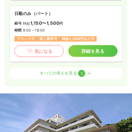
日勤のみ（パート）
1,150〜1,500
給与
時給
円
時間
8:00～18:00
ブランク可
第二新卒可
時給1,500円以上可
気になる
詳細を見る
外来
一般＋療養
正・准看護師
すべての求人を見る
2
一時募集休止
日勤のみ（常勤）
21.7〜22.7
給与
万円
/月
賞与4.5ヶ月
※一例
時間
8:30～17:00
日祝休み
ブランク可
第二新卒可
月給22万円以上可
気になる
詳細を見る