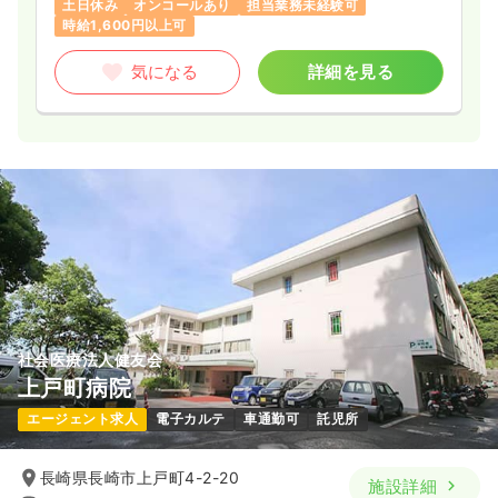
土日休み
オンコールあり
担当業務未経験可
時間
9:00～16:00
時給1,600円以上可
時給1,100円以上可
気になる
詳細を見る
気になる
詳細を見る
介護・福祉系
デイケア・デイサービス
正・准看護師
一時募集休止
日勤のみ（常勤）
15.3〜18.1
給与
万円
/月
賞与2回
※一例
時間
8:30～17:30
（休憩60分）
月給18万円以上可
社会医療法人健友会
気になる
詳細を見る
上戸町病院
エージェント求人
電子カルテ
車通勤可
託児所
介護・福祉系
サ高住
正・准看護師
長崎県長崎市上戸町4-2-20
施設詳細