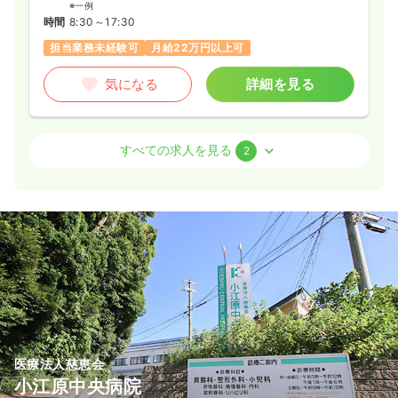
※一例
時間
8:30～17:30
担当業務未経験可
月給22万円以上可
気になる
詳細を見る
外来
クリニック
正・准看護師
すべての求人を見る
2
日勤のみ（常勤）
20.7〜24.0
給与
万円
/月
賞与60.0〜75.0万円
※一例
時間
8:30～17:30
（休憩60分）
担当業務未経験可
月給20万円以上可
気になる
詳細を見る
医療法人慈恵会
透析
クリニック
正・准看護師
小江原中央病院