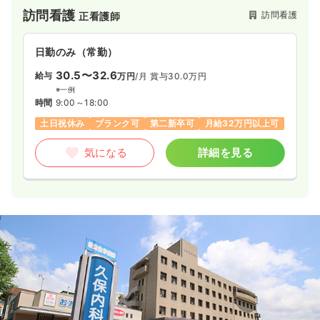
オペ室(手術室)
訪問看護
一般＋療養
正・准看護師
訪問看護
正看護師
日勤のみ（常勤）
日勤のみ（常勤）
20.8〜26.8
30.5〜32.6
給与
給与
万円
/月
賞与2.4ヶ月
万円
/月
賞与30.0万円
※一例
※一例
時間
8:30～17:30
時間
9:00～18:00
年間休日126日
月給26万円以上可
土日祝休み
ブランク可
第二新卒可
月給32万円以上可
気になる
詳細を見る
気になる
詳細を見る