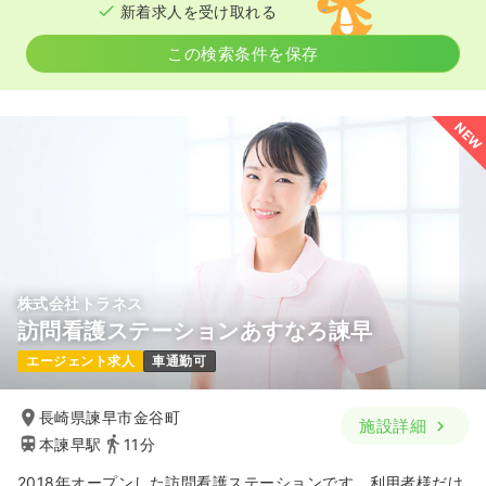
時間
8:30～17:15
（休憩60分）
新着求人を受け取れる
ブランク可
第二新卒可
月給28万円以上可
この検索条件を保存
気になる
詳細を見る
NEW
株式会社トラネス
訪問看護ステーションあすなろ諫早
エージェント求人
車通勤可
長崎県諫早市金谷町
施設詳細
本諫早駅
11分
2018年オープンした訪問看護ステーションです。利用者様だけ