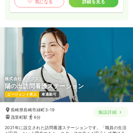
気になる
詳細を見る
月給22万円以上可
気になる
詳細を見る
一時募集休止
日勤のみ（パート）
1,100
給与
時給
円〜
時間
8:00～17:00
時給1,100円以上可
株式会社メイクス
気になる
詳細を見る
陽の出訪問看護ステーション
エージェント求人
車通勤可
オペ室(手術室)
一般病院
正・准看護師
長崎県長崎市緑町3-19
施設詳細
一時募集休止
日勤のみ（常勤）
茂里町駅
6分
19.1
給与
万円〜
/月
賞与3ヶ月
2021年に設立された訪問看護ステーションです。「職員の生活
※一例