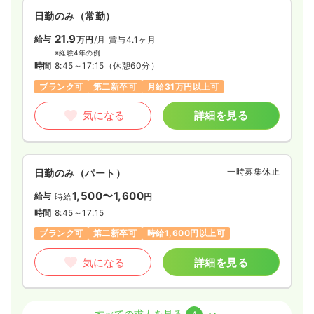
日勤のみ（常勤）
21.9
給与
万円
/月
賞与4.1ヶ月
※経験4年の例
時間
8:45～17:15
（休憩60分）
ブランク可
第二新卒可
月給31万円以上可
気になる
詳細を見る
一時募集休止
日勤のみ（パート）
1,500〜1,600
給与
時給
円
時間
8:45～17:15
ブランク可
第二新卒可
時給1,600円以上可
気になる
詳細を見る
外来
一般＋療養
正・准看護師
すべての求人を見る