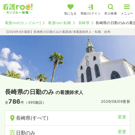
気になる
登録/ログイン
求人検索
メニュー
看護roo![カンゴルー]
看護roo! 転職
長崎県
長崎県の日勤のみの看
【2026年8月最新】長崎県の日勤のみの看護師/准看護師求人・転職・給料
長崎県の日勤のみ
の看護師求人
786
2026/08/06
更新
全
件（495施設）
変更
長崎県(すべて)
変更
日勤のみ