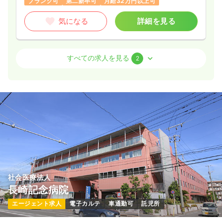
ブランク可
第二新卒可
月給32万円以上可
気になる
詳細を見る
訪問看護
一般＋療養
正看護師
すべての求人を見る
2
日勤のみ（常勤）
19.9〜27.0
給与
万円
/月
賞与3.5ヶ月
※一例
時間
8:30～17:00
月給27万円以上可
気になる
詳細を見る
社会医療法人
外来
一般＋療養
正看護師
長崎記念病院
エージェント求人
電子カルテ
車通勤可
託児所
一時募集休止
日勤のみ（常勤）