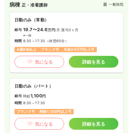
その他
正看護師
病棟
一般病院
正・准看護師
います。また、民間病院として県内で唯一「PET/CTがん」検診
設備が整っているなど、診療体制も充実している病院です。
一時募集休止
日勤のみ（常勤）
日勤のみ（常勤）
21.7〜25.2
給与
万円
/月
賞与3.6ヶ月
19.7〜24.6
給与
万円
/月
賞与3ヶ月
※一例
※一例
時間
8:45～17:15
（休憩60分）
時間
8:30～17:30
（休憩60分）
日祝休み
月給25万円以上可
4週8休以上
ブランク可
月給24万円以上可
気になる
詳細を見る
気になる
詳細を見る
日勤のみ（パート）
1,100
給与
時給
円
時間
8:30～17:30
ブランク可
時給1,100円以上可
気になる
詳細を見る