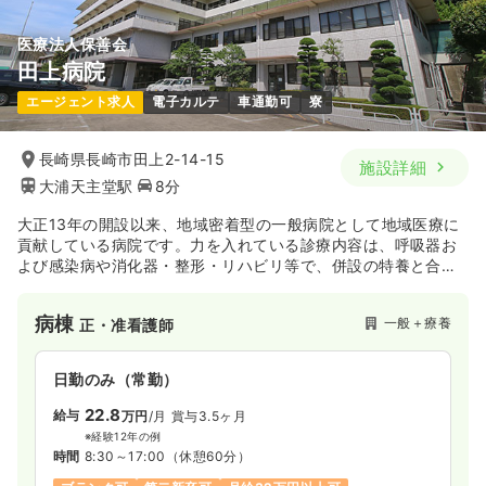
医療法人保善会
田上病院
一時募集休止
日勤のみ（パート）
エージェント求人
電子カルテ
車通勤可
寮
1,150〜1,500
給与
時給
円
時間
8:30～12:00
長崎県長崎市田上2-14-15
施設詳細
日祝休み
ブランク可
第二新卒可
時給1,500円以上可
大浦天主堂駅
8分
気になる
詳細を見る
大正13年の開設以来、地域密着型の一般病院として地域医療に
貢献している病院です。力を入れている診療内容は、呼吸器お
よび感染病や消化器・整形・リハビリ等で、併設の特養と合わ
せ、益々地域住民から頼られる存在となっています。
病棟
一般＋療養
正・准看護師
日勤のみ（常勤）
22.8
給与
万円
/月
賞与3.5ヶ月
※経験12年の例
時間
8:30～17:00
（休憩60分）