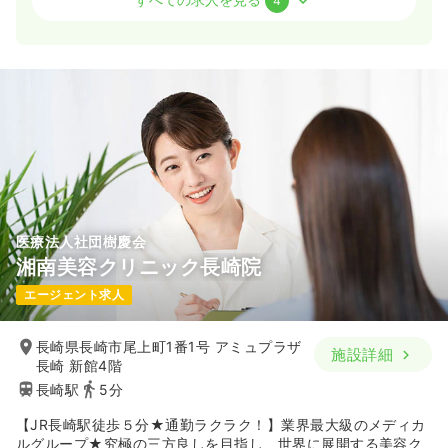
4
一時募集休止
日勤のみ（常勤）
20.2〜27.2
給与
万円
/月
※一例
時間
8:30～17:00
（休憩60分）
月給27万円以上可
気になる
詳細を見る
医療法人社団樹慶会
介護・福祉系
一般＋療養
正・准看護師
湘南美容クリニック長崎院
エージェント求人
一時募集休止
日勤のみ（常勤）
20.2〜27.2
給与
万円
/月
長崎県長崎市尾上町1番1号 アミュプラザ
施設詳細
※一例
長崎 新館4階
時間
8:30～17:00
（休憩60分）
長崎駅
5分
月給27万円以上可
【JR長崎駅徒歩５分★通勤ラクラク！】業界最大級のメディカ
ルグループ★究極の三方良しを目指し、世界に展開する美容ク
気になる
詳細を見る