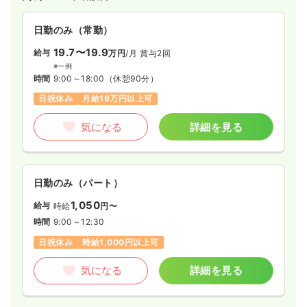
一時募集休止
日勤のみ（常勤）
23.5〜31.0
給与
万円
/月
賞与3.6ヶ月
日勤のみ（常勤）
※一例
19.7〜19.9
給与
万円
/月
賞与2回
時間
9:00～18:00
※一例
月給31万円以上可
時間
9:00～18:00
（休憩90分）
日祝休み
月給19万円以上可
気になる
詳細を見る
気になる
詳細を見る
一時募集休止
日勤のみ（パート）
1,300〜1,800
給与
時給
円
日勤のみ（パート）
時間
9:00～18:00
1,050
給与
時給
円〜
時給1,800円以上可
時間
9:00～12:30
日祝休み
時給1,000円以上可
気になる
詳細を見る
気になる
詳細を見る
介護・福祉系
一般＋療養
正・准看護師