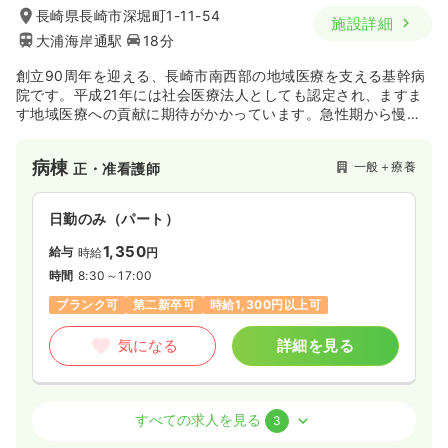
25.5
給与
万円〜
/月
長崎県長崎市深堀町1-11-54
施設詳細
※一例
大浦海岸通駅
18分
時間
8:30～18:00
月給25万円以上可
創立90周年を迎える、長崎市南西部の地域医療を支える基幹病
院です。平成21年には社会医療法人としても認定され、ますま
す地域医療への貢献に期待がかかっています。急性期から慢性
気になる
詳細を見る
期まで、地域密着型の環境で勤務したい方にはピッタリの病院
です。
病棟
一般＋療養
正・准看護師
日勤のみ（パート）
1,350
給与
時給
円
時間
8:30～17:00
ブランク可
第二新卒可
時給1,300円以上可
気になる
詳細を見る
外来
一般＋療養
正・准看護師
すべての求人を見る
3