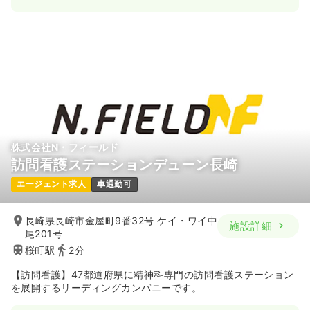
日勤のみ（常勤）
給与
お問い合わせください
時間
8:30～17:00
年間休日126日
気になる
詳細を見る
訪問看護
一般＋療養
正看護師
株式会社N・フィールド
訪問看護ステーションデューン長崎
日勤のみ（常勤）
エージェント求人
車通勤可
20.8〜26.8
給与
万円
/月
賞与3ヶ月
※一例
長崎県長崎市金屋町9番32号 ケイ・ワイ中
施設詳細
時間
8:30～17:00
尾201号
日祝休み
年間休日126日
月給26万円以上可
桜町駅
2分
【訪問看護】47都道府県に精神科専門の訪問看護ステーション
気になる
詳細を見る
を展開するリーディングカンパニーです。