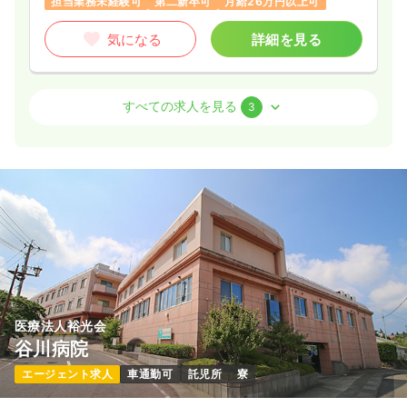
担当業務未経験可
第二新卒可
月給26万円以上可
気になる
詳細を見る
検診・健診
一般病院
正・准看護師
すべての求人を見る
3
日勤のみ（常勤）
20.4
給与
万円
/月
賞与3ヶ月
※経験2年の例
時間
8:30～17:30
（休憩60分）
日祝休み
月給20万円以上可
気になる
詳細を見る
医療法人裕光会
外来
一般病院
正・准看護師
谷川病院
エージェント求人
車通勤可
託児所
寮
一時募集休止
日勤のみ（常勤）