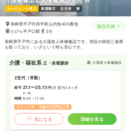
介護療養型老人保健施設 のぞみ
一時募集休止
日勤のみ（常勤）
エージェント求人
車通勤可
託児所
寮
給与
お問い合わせください
時間
8:30～17:30
（休憩60分）
長崎県平戸市田平町山内免400番地
施設詳細
土日祝休み
年間休日120日
たびら平戸口駅
2分
長崎県平戸市にある介護老人保健施設です。併設の病院と連携
気になる
詳細を見る
も取っており、いざという時も安心です。
透析
介護・福祉系
一般病院
正看護師
介護老人保健施設
正・准看護師
一時募集休止
日勤のみ（常勤）
2交代（常勤）
19.1〜22.6
21.1〜25.1
給与
万円
/月
賞与2回
給与
万円
/月
賞与2.4ヶ月
※一例
※一例
時間
8:30～17:30
（休憩60分）
時間
8:30～17:30
日曜休み
年間休日120日
月給22万円以上可
ブランク可
月給25万円以上可
気になる
詳細を見る
気になる
詳細を見る