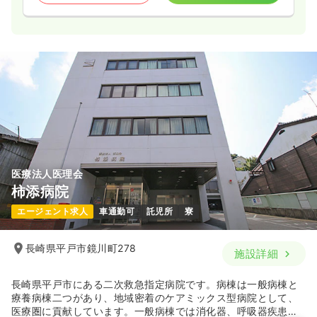
医療法人医理会
柿添病院
エージェント求人
車通勤可
託児所
寮
長崎県平戸市鏡川町278
施設詳細
長崎県平戸市にある二次救急指定病院です。病棟は一般病棟と
療養病棟二つがあり、地域密着のケアミックス型病院として、
医療圏に貢献しています。一般病棟では消化器、呼吸器疾患な