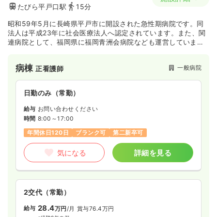
たびら平戸口駅
15分
昭和59年5月に長崎県平戸市に開設された急性期病院です。同
法人は平成23年に社会医療法人へ認定されています。また、関
連病院として、福岡県に福岡青洲会病院なども運営していま
す。
病棟
一般病院
正看護師
日勤のみ（常勤）
給与
お問い合わせください
時間
8:00～17:00
年間休日120日
ブランク可
第二新卒可
気になる
詳細を見る
2交代（常勤）
28.4
給与
万円
/月
賞与76.4万円