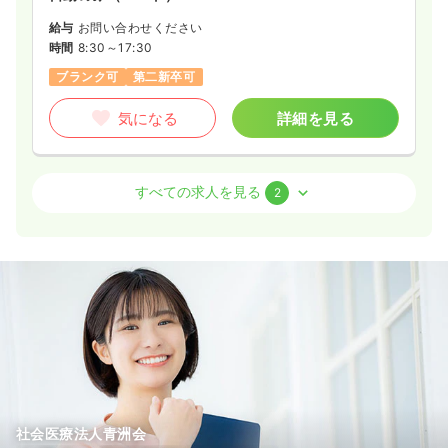
給与
お問い合わせください
時間
8:30～17:30
ブランク可
第二新卒可
気になる
詳細を見る
外来
一般病院
正・准看護師
すべての求人を見る
2
日勤のみ（常勤）
16.4〜22.1
給与
万円
/月
賞与2.4ヶ月
※一例
時間
8:30～17:30
（休憩60分）
日祝休み
ブランク可
第二新卒可
月給22万円以上可
気になる
詳細を見る
社会医療法人青洲会