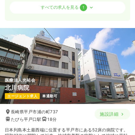
外来
一般病院
正・准看護師
すべての求人を見る
1
日勤のみ（パート）
19.6
給与
万円
/月
時間
8:15～17:00
（休憩60分）
担当業務未経験可
ブランク可
新卒可
第二新卒可
月給19万円以上可
気になる
詳細を見る
医療法人光祐会
北川病院
エージェント求人
車通勤可
長崎県平戸市浦の町737
施設詳細
たびら平戸口駅
18分
日本列島本土最西端に位置する平戸市にある52床の病院です。