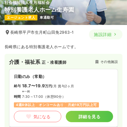
社会福祉法人生月福祉会
特別養護老人ホーム生寿園
エージェント求人
車通勤可
長崎県平戸市生月町山田免2963-1
施設詳細
長崎県にある特別養護老人ホームです。
介護・福祉系
その他施設
正・准看護師
日勤のみ（常勤）
18.7〜19.9
給与
万円
/月
賞与2ヶ月
※一例
時間
7:30～17:00
（休憩90分）
4週8休以上
オンコールあり
月給19万円以上可
気になる
詳細を見る