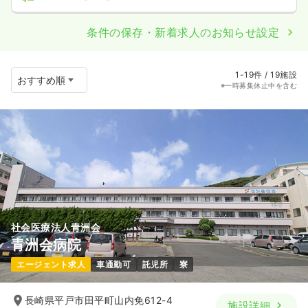
条件の保存・新着求人のお知らせ設定
1-19件 / 19施設
※一時募集休止中を含む
社会医療法人青洲会
青洲会病院
エージェント求人
車通勤可
託児所
寮
長崎県平戸市田平町山内免612-4
施設詳細