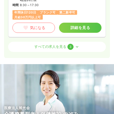
※経験8年の例
時間
8:30～17:30
年間休日120日
ブランク可
第二新卒可
月給30万円以上可
気になる
詳細を見る
外来
一般病院
正看護師
すべての求人を見る
3
日勤のみ（常勤）
給与
お問い合わせください
時間
8:30～17:30
（休憩60分）
日祝休み
年間休日120日
気になる
詳細を見る
訪問看護
訪問看護
正看護師
医療法人裕光会