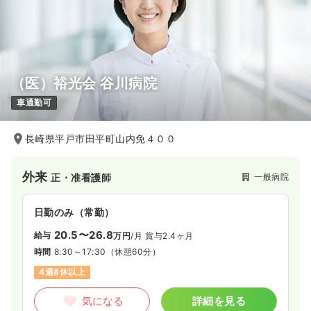
（医）裕光会 谷川病院
車通勤可
長崎県平戸市田平町山内免４００
外来
一般病院
正・准看護師
日勤のみ（常勤）
20.5〜26.8
給与
万円
/月
賞与2.4ヶ月
時間
8:30～17:30
（休憩60分）
4週8休以上
気になる
詳細を見る