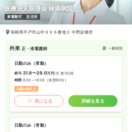
医療法人医理会 柿添病院
車通勤可
託児所
長崎県平戸市山中６９６番地３ 中野診療所
外来
一般病院
正・准看護師
日勤のみ（常勤）
21.9〜29.0
給与
万円
/月
賞与2回
時間
8:00～16:00
（休憩60分）
4週8休以上
気になる
詳細を見る
日勤のみ（常勤）