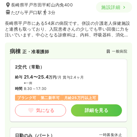
20.4
給与
万円
/月
賞与3ヶ月
長崎県平戸市田平町山内免400
施設詳細
※経験2年の例
たびら平戸口駅
3分
時間
8:30～17:30
（休憩60分）
日祝休み
月給20万円以上可
長崎県平戸市にある54床の病院です。併設の介護老人保健施設
と連携も取っており、入院患者さんの少しでも早い回復に力を
注いでいます。中心となる診療科は、内科、呼吸器科、消化器
気になる
詳細を見る
科などです。
病棟
一般病院
正・准看護師
訪問看護
訪問看護
正看護師
2交代（常勤）
一時募集休止
日勤のみ（常勤）
21.4〜25.4
給与
万円
/月
賞与2.4ヶ月
20.3〜24.1
給与
万円
/月
賞与3ヶ月
※一例
※一例
時間
8:30～17:30
時間
8:30～17:30
（休憩60分）
ブランク可
第二新卒可
月給25万円以上可
4週8休以上
オンコールあり
月給24万円以上可
気になる
詳細を見る
気になる
詳細を見る
一時募集休止
日勤のみ（パート）