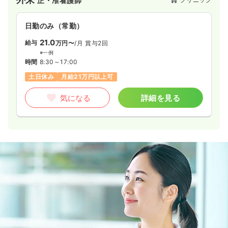
正・准看護師
日勤のみ（常勤）
21.0
給与
万円〜
/月
賞与2回
※一例
時間
8:30～17:00
土日休み
月給21万円以上可
気になる
詳細を見る