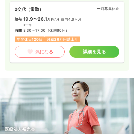
一時募集休止
2交代（常勤）
19.9〜26.1
給与
万円
/月
賞与4.6ヶ月
※一例
時間
8:30～17:00
（休憩60分）
年間休日120日
月給26万円以上可
気になる
詳細を見る
医療法人裕光会