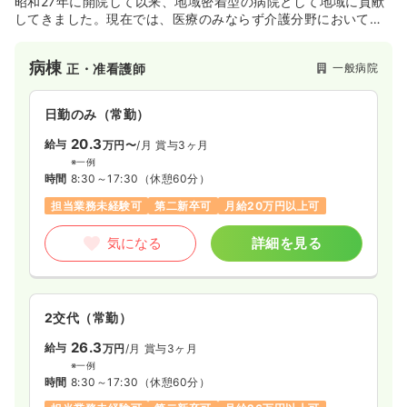
昭和27年に開院して以来、地域密着型の病院として地域に貢献
してきました。現在では、医療のみならず介護分野において
も、訪問看護をはじめ「老人保健施設ひらんど」や「グループ
ホームじゃんがら」など幅広いケアで地域医療・介護を支えて
病棟
一般病院
正・准看護師
いる病院です。
日勤のみ（常勤）
20.3
給与
万円〜
/月
賞与3ヶ月
※一例
時間
8:30～17:30
（休憩60分）
担当業務未経験可
第二新卒可
月給20万円以上可
気になる
詳細を見る
2交代（常勤）
26.3
給与
万円
/月
賞与3ヶ月
※一例
時間
8:30～17:30
（休憩60分）