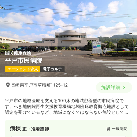
国民健康保険
平戸市民病院
エージェント求人
電子カルテ
長崎県平戸市草積町1125-12
施設詳細
平戸市の地域医療を支える100床の地域密着型の市民病院で
す。へき地病院再生支援教育機構地域臨床教育拠点施設として
認定を受けているなど、地域になくてはならない施設として、
急性期から慢性期まで幅広い診療を行っています。
病棟
一般病院
正・准看護師