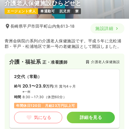
介護老人保健施設ひらどせと
日勤のみ（パート）
エージェント求人
車通勤可
託児所
寮
1,050
給与
時給
円
時間
8:30～17:30
（休憩60分）
長崎県平戸市田平町山内免613-18
施設詳細
日祝休み
ブランク可
第二新卒可
時給1,000円以上可
気になる
詳細を見る
青洲会病院の系列の介護老人保健施設です。平成５年に北松浦
郡・平戸・松浦地区で第一号の老健施設として開設しました。
介護・福祉系
介護老人保健施設
正・准看護師
2交代（常勤）
20.1〜23.9
給与
万円
/月
賞与4ヶ月
※一例
時間
8:30～17:30
（休憩60分）
年間休日120日
月給23万円以上可
気になる
詳細を見る