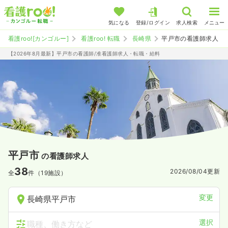
気になる
登録/ログイン
求人検索
メニュー
看護roo![カンゴルー]
看護roo! 転職
長崎県
平戸市の看護師求人
【2026年8月最新】平戸市の看護師/准看護師求人・転職・給料
平戸市
の看護師求人
38
2026/08/04
更新
全
件（19施設）
変更
長崎県平戸市
選択
職種、働き方など