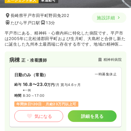
エージェント求人
車通勤可
長崎県平戸市田平町野田免202
施設詳細
たびら平戸口駅
13分
平戸市にある、精神科・心療内科に特化した病院です。平戸市
は2005年に北松浦郡田平町および生月町、大島村と合併し新た
に誕生した九州本土最西端に存在する市です。地域の精神医療
の分野において、一人でも多くの方に、社会復帰・在宅復帰し
ていただけるよう、生活機能回復を支えサポートしている病院
病棟
精神科病院
正・准看護師
です。
一時募集休止
日勤のみ（常勤）
16.8〜23.0
給与
万円
/月
賞与4.6ヶ月
※一例
時間
8:30～17:00
年間休日120日
月給23万円以上可
気になる
詳細を見る