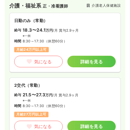
近隣には松浦資料館や御部屋の坂庭園、フランシスコ・ザビエ
介護・福祉系
介護老人保健施設
正・准看護師
ル記念碑等があり自然と歴史が織り交ぜられた地域です。
日勤のみ（常勤）
18.3〜24.1
給与
万円
/月
賞与2.9ヶ月
※一例
時間
8:30～17:30
（休憩60分）
月給24万円以上可
気になる
詳細を見る
2交代（常勤）
21.5〜27.3
給与
万円
/月
賞与2.9ヶ月
※一例
時間
8:30～17:30
（休憩60分）
月給27万円以上可
気になる
詳細を見る