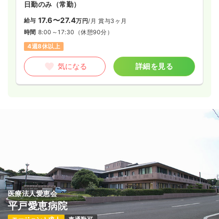
日勤のみ（常勤）
17.6〜27.4
給与
万円
/月
賞与3ヶ月
時間
8:00～17:30
（休憩90分）
4週8休以上
気になる
詳細を見る
医療法人愛恵会
平戸愛恵病院