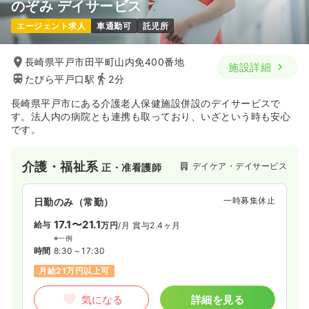
のぞみ デイサービス
エージェント求人
車通勤可
託児所
長崎県平戸市田平町山内免400番地
施設詳細
たびら平戸口駅
2分
長崎県平戸市にある介護老人保健施設併設のデイサービスで
す。法人内の病院とも連携も取っており、いざという時も安心
です。
介護・福祉系
デイケア・デイサービス
正・准看護師
一時募集休止
日勤のみ（常勤）
17.1〜21.1
給与
万円
/月
賞与2.4ヶ月
※一例
時間
8:30～17:30
月給21万円以上可
気になる
詳細を見る