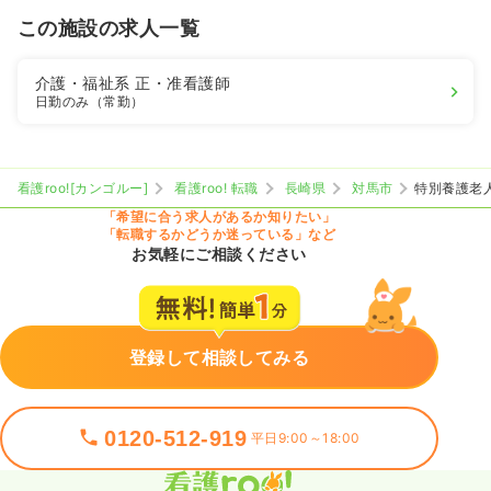
この施設の求人一覧
介護・福祉系
正・准看護師
日勤のみ（常勤）
看護roo![カンゴルー]
看護roo! 転職
長崎県
対馬市
特別養護老
「希望に合う求人があるか知りたい」
「転職するかどうか迷っている」など
お気軽にご相談ください
登録して相談してみる
0120-512-919
平日9:00～18:00