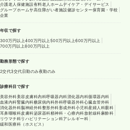
介護老人保健施設
有料老人ホーム
デイケア・デイサービス
グループホーム
サ高住
障がい者施設
健診センター
保育園・学校
企業
年収で探す
300万円以上
400万円以上
500万円以上
600万円以上
700万円以上
800万円以上
勤務形態で探す
2交代
3交代
日勤のみ
夜勤のみ
診療科目で探す
美容外科
美容皮膚科
内科
呼吸器内科
消化器内科
循環器内科
血液内科
腎臓内科
糖尿病内科
外科
呼吸器外科
心臓血管外科
消化器外科
脳神経外科
整形外科
形成外科
小児科
産婦人科
眼科
耳鼻咽喉科
皮膚科
泌尿器科
精神科・心療内科
放射線科
麻酔科
リウマチ科
リハビリテーション科
アレルギー科
緩和医療科（ホスピス）