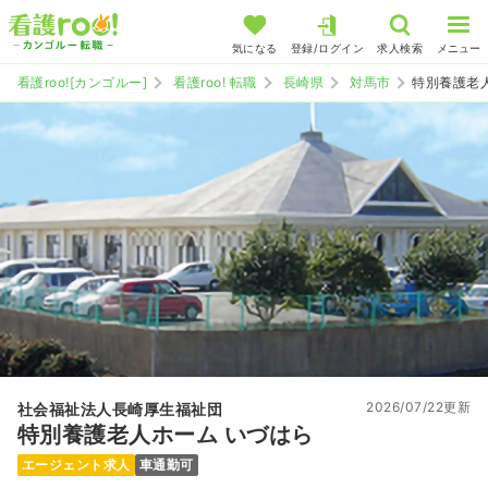
気になる
登録/ログイン
求人検索
メニュー
看護roo![カンゴルー]
看護roo! 転職
長崎県
対馬市
特別養護老
2026/07/22更新
社会福祉法人長崎厚生福祉団
特別養護老人ホーム いづはら
エージェント求人
車通勤可