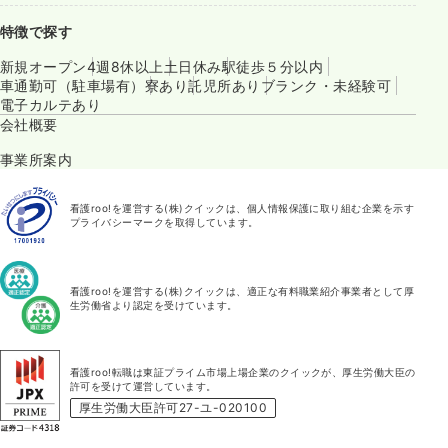
特徴で探す
新規オープン
4週8休以上
土日休み
駅徒歩５分以内
車通勤可（駐車場有）
寮あり
託児所あり
ブランク・未経験可
電子カルテあり
会社概要
事業所案内
看護roo!を運営する(株)クイックは、個人情報保護に取り組む企業を示す
プライバシーマークを取得しています。
看護roo!を運営する(株)クイックは、適正な有料職業紹介事業者として厚
生労働省より認定を受けています。
看護roo!転職は東証プライム市場上場企業のクイックが、厚生労働大臣の
許可を受けて運営しています。
厚生労働大臣許可27-ユ-020100