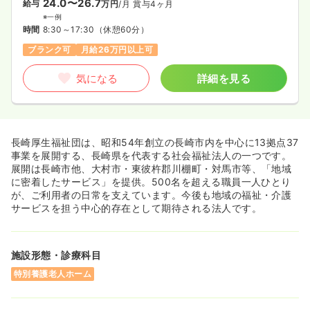
24.0〜26.7
給与
万円
/月
賞与4ヶ月
※一例
時間
8:30～17:30
（休憩60分）
ブランク可
月給26万円以上可
気になる
詳細を見る
長崎厚生福祉団は、昭和54年創立の長崎市内を中心に13拠点37
事業を展開する、長崎県を代表する社会福祉法人の一つです。
展開は長崎市他、大村市・東彼杵郡川棚町・対馬市等、「地域
に密着したサービス」を提供。500名を超える職員一人ひとり
が、ご利用者の日常を支えています。今後も地域の福祉・介護
サービスを担う中心的存在として期待される法人です。
施設形態・診療科目
特別養護老人ホーム