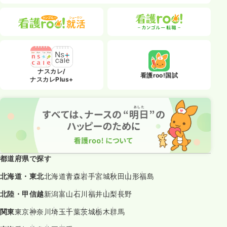
ナスカレ/
看護roo!国試
ナスカレPlus+
都道府県で探す
北海道・東北
北海道
青森
岩手
宮城
秋田
山形
福島
北陸・甲信越
新潟
富山
石川
福井
山梨
長野
関東
東京
神奈川
埼玉
千葉
茨城
栃木
群馬