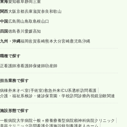
東海
愛知
岐阜
静岡
三重
関西
大阪
京都
兵庫
滋賀
奈良
和歌山
中国
広島
岡山
鳥取
島根
山口
四国
徳島
香川
愛媛
高知
九州・沖縄
福岡
佐賀
長崎
熊本
大分
宮崎
鹿児島
沖縄
職種で探す
正看護師
准看護師
保健師
助産師
担当業務で探す
病棟
外来
オペ室(手術室)
救急外来
ICU系
透析
訪問看護
介護・福祉系
検診・健診
保育園・学校
訪問診療
内視鏡
治験関連
施設形態で探す
一般病院
大学病院
一般＋療養
療養型病院
精神科病院
クリニック
美容クリニック
訪問看護
介護施設
特別養護老人ホーム