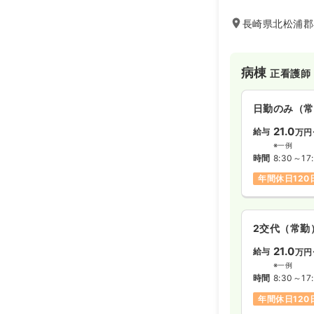
合的なケアを提供
療に情熱を持ち、
長崎県北松浦郡小
い看護師の方に最
病棟
正看護師
日勤のみ（常
21.0
給与
万円
※一例
時間
8:30～17:
年間休日120
2交代（常勤
21.0
給与
万円
※一例
時間
8:30～17:
年間休日120