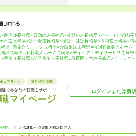
追加する
県×助産師
長崎県×日勤のみ
長崎県×夜勤のみ
長崎県×パート(非常勤)
長
×オペ室
長崎県×訪問看護
長崎県×検診・健診
長崎県×内視鏡
長崎県×精
長崎県×美容クリニック
長崎県×介護施設
長崎県×特別養護老人ホーム
健施設
長崎県×有料老人ホーム
長崎県×デイケア・デイサービス
長崎県
県×寮あり
長崎県×託児所あり
長崎県×保育園・学校
長崎県×ブランク
ログインまたは新
長崎県
北松浦郡小値賀町の看護師求人