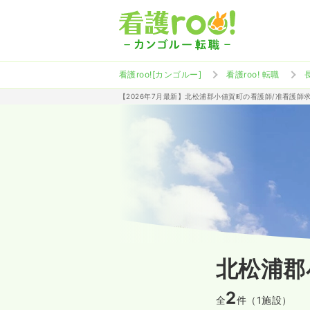
看護roo![カンゴルー]
看護roo! 転職
【2026年7月最新】北松浦郡小値賀町の看護師/准看護師
北松浦郡
2
全
件（1施設）