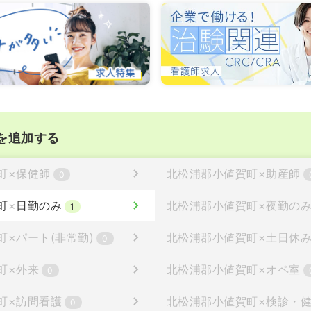
を追加する
町
×
保健師
北松浦郡小値賀町
×
助産師
0
町
×
日勤のみ
北松浦郡小値賀町
×
夜勤の
1
町
×
パート(非常勤)
北松浦郡小値賀町
×
土日休
0
町
×
外来
北松浦郡小値賀町
×
オペ室
0
町
×
訪問看護
北松浦郡小値賀町
×
検診・
0