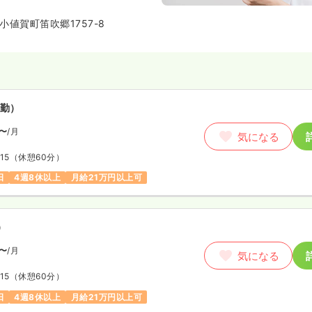
しています。 地域に根差した医
幅広いスキルと知識を身につけた
値賀町笛吹郷1757-8
適な環境です。
勤）
〜
/月
気になる
15
（休憩60分）
日
4週8休以上
月給21万円以上可
）
〜
/月
気になる
15
（休憩60分）
日
4週8休以上
月給21万円以上可