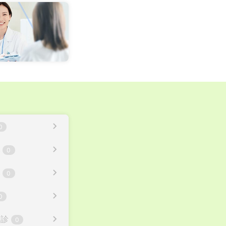
0
み
0
み
0
0
健診
0