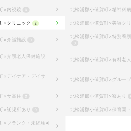
町
×
内視鏡
北松浦郡小値賀町
×
精神科
0
町
×
クリニック
北松浦郡小値賀町
×
美容ク
2
北松浦郡小値賀町
×
特別養
町
×
介護施設
0
0
町
×
介護老人保健施設
北松浦郡小値賀町
×
有料老
町
×
デイケア・デイサー
北松浦郡小値賀町
×
グルー
町
×
サ高住
北松浦郡小値賀町
×
寮あり
0
町
×
託児所あり
北松浦郡小値賀町
×
保育園
0
町
×
ブランク・未経験可