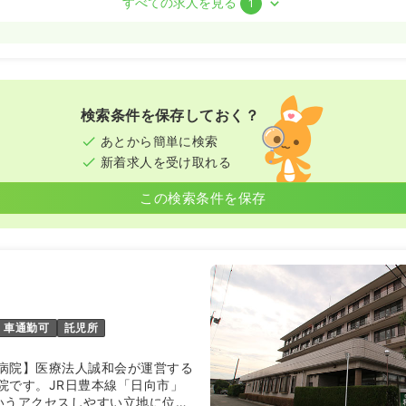
すべての求人を見る
1
勤）
1.6
万円
/月
賞与2回
気になる
:00
検索条件を保存しておく？
月給21万円以上可
あとから簡単に検索
新着求人を受け取れる
この検索条件を保存
車通勤可
託児所
病院】医療法人誠和会が運営する
院です。JR日豊本線「日向市」
いうアクセスしやすい立地に位置