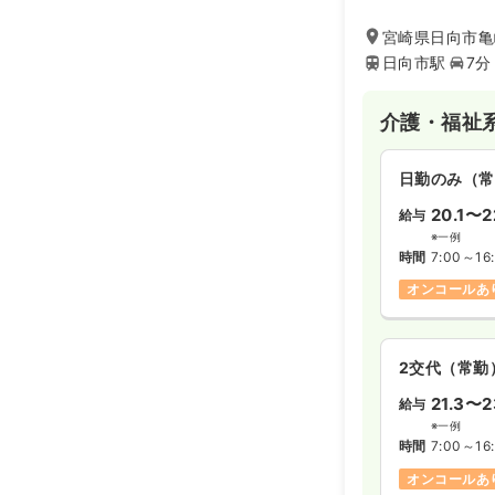
宮崎県日向市亀
日向市駅
7分
介護・福祉
日勤のみ（常
20.1〜2
給与
※一例
時間
7:00～16
オンコールあ
2交代（常勤
21.3〜2
給与
※一例
時間
7:00～16
オンコールあ