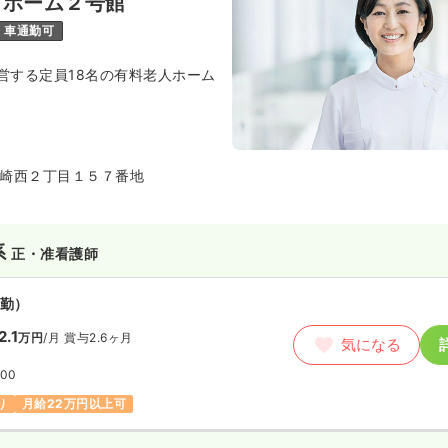
イホーム２号館
車通勤可
営する定員18名の有料老人ホーム
崎西２丁目１５７番地
系
正・准看護師
勤）
2.1
万円
/月
賞与2.6ヶ月
気になる
:00
り
月給22万円以上可