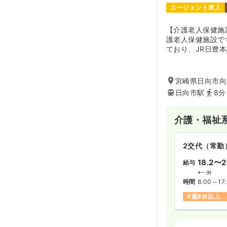
エージェント求人
【介護老人保健施
護老人保健施設で
ており、JR日豊
うアクセスしやす
みならず、短期入
っており、ご利用
宮崎県日向市向江
提供しています。
日向市駅
8分
さまざまな対応が
域医療に貢献して
介護・福祉
2交代（常勤
18.2〜2
給与
※一例
時間
8:00～17
4週8休以上
介護・福祉