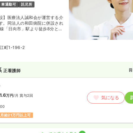
車通勤可
託児所
設】医療法人誠和会が運営する介
す。同法人の和田病院に併設され
本線「日向市」駅より徒歩8分とい
い立地に位置しています。入所の
所や通所、訪問リハビリなども行
者さまにあわせたケアサービスを
町1-196-2
病院との連携をとることにより、
できるように心がけられ、広く地
おります。
系
正看護師
）
1.6
万円
/月
賞与2回
気になる
:00
月給21万円以上可
系
デイ
正看護師