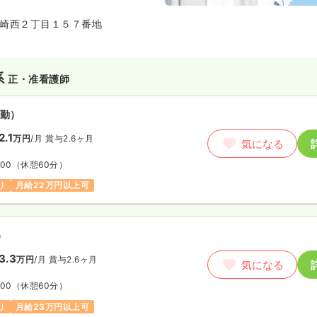
崎西２丁目１５７番地
系
正・准看護師
勤）
2.1
万円
/月
賞与2.6ヶ月
気になる
:00
（休憩60分）
り
月給22万円以上可
）
3.3
万円
/月
賞与2.6ヶ月
気になる
:00
（休憩60分）
り
月給23万円以上可