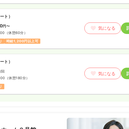
ート）
00
円〜
気になる
:00
（休憩60分）
り
時給1,200円以上可
ート）
/回
気になる
:00
（休憩180分）
り