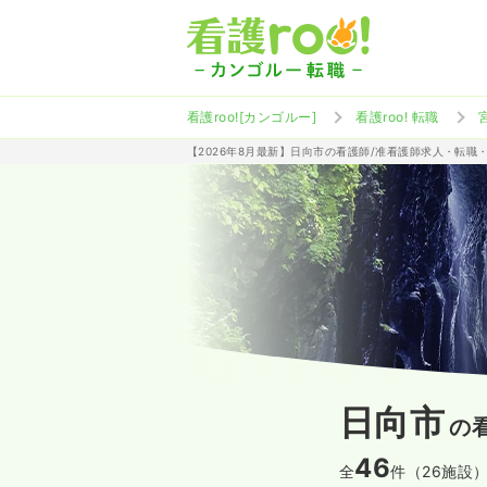
看護roo![カンゴルー]
看護roo! 転職
【2026年8月最新】日向市の看護師/准看護師求人・転職
日向市
の
46
全
件（26施設