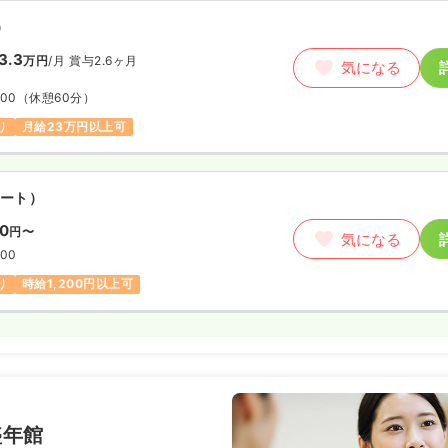
）
3.3
万円
/月
賞与2.6ヶ月
気になる
:00
（休憩60分）
り
月給23万円以上可
ート）
00
円〜
気になる
:00
り
時給1,200円以上可
盛年館