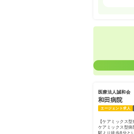
日勤のみ（常
18.2〜2
給与
※一例
時間
8:00～17
4週8休以上
医療法人誠和会
和田病院
エージェント求人
【ケアミックス型
ケアミックス型病
駅より徒歩8分と