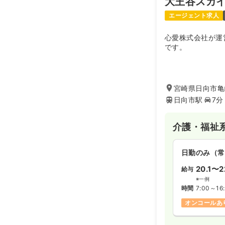
大王谷スカ
エージェント求人
心愛株式会社が運
です。
宮崎県日向市亀
日向市駅
7分
介護・福祉
日勤のみ（常
20.1〜2
給与
※一例
時間
7:00～16
オンコールあ