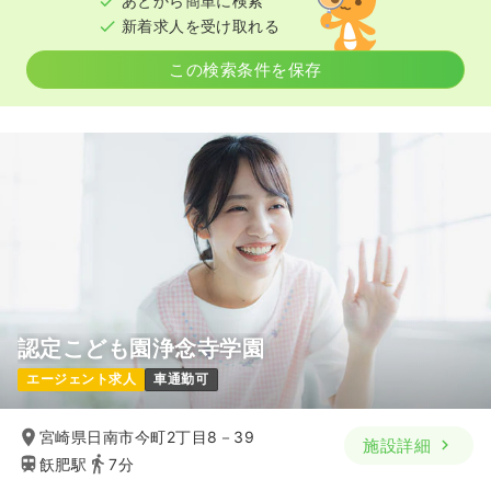
あとから簡単に検索
新着求人を受け取れる
この検索条件を保存
認定こども園浄念寺学園
エージェント求人
車通勤可
宮崎県日南市今町2丁目8－39
施設詳細
飫肥駅
7分