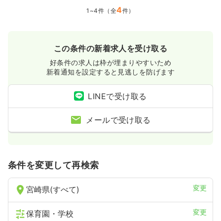
18.0〜21.5
給与
4
万円
/月
1~4件（全
件）
※一例
時間
7:00～16:30
（休憩90分）
日祝休み
4週8休以上
担当業務未経験可
ブランク可
この条件の新着求人を受け取る
第二新卒可
月給21万円以上可
好条件の求人は枠が埋まりやすいため
気になる
詳細を見る
新着通知を設定すると見逃しを防げます
LINEで受け取る
メールで受け取る
条件を変更して再検索
変更
宮崎県(すべて)
変更
保育園・学校