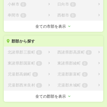
小林市
日向市
0
0
串間市
西都市
0
0
えびの市
全ての市部を表示
0
郡部から探す
北諸県郡三股町
西諸県郡高原町
0
0
東諸県郡国富町
東諸県郡綾町
0
0
児湯郡高鍋町
児湯郡新富町
0
0
児湯郡西米良村
児湯郡木城町
0
0
児湯郡川南町
児湯郡都農町
全ての郡部を表示
0
0