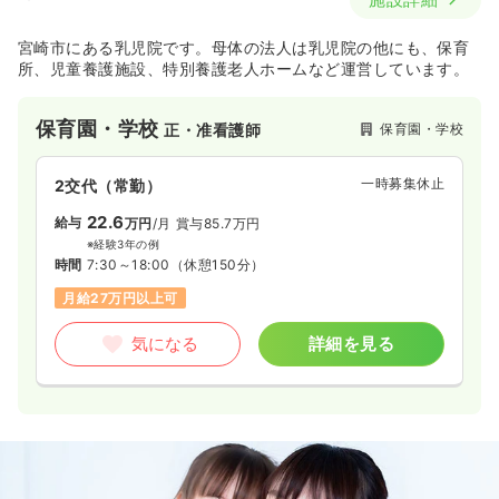
宮崎市にある乳児院です。母体の法人は乳児院の他にも、保育
所、児童養護施設、特別養護老人ホームなど運営しています。
保育園・学校
保育園・学校
正・准看護師
一時募集休止
2交代（常勤）
22.6
給与
万円
/月
賞与85.7万円
※経験3年の例
時間
7:30～18:00
（休憩150分）
月給27万円以上可
気になる
詳細を見る