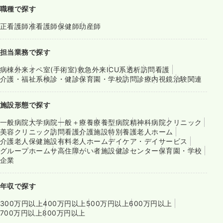
職種で探す
正看護師
准看護師
保健師
助産師
担当業務で探す
病棟
外来
オペ室(手術室)
救急外来
ICU系
透析
訪問看護
介護・福祉系
検診・健診
保育園・学校
訪問診療
内視鏡
治験関連
施設形態で探す
一般病院
大学病院
一般＋療養
療養型病院
精神科病院
クリニック
美容クリニック
訪問看護
介護施設
特別養護老人ホーム
介護老人保健施設
有料老人ホーム
デイケア・デイサービス
グループホーム
サ高住
障がい者施設
健診センター
保育園・学校
企業
年収で探す
300万円以上
400万円以上
500万円以上
600万円以上
700万円以上
800万円以上