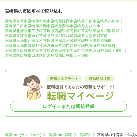
東臼杵郡門川町
東臼杵郡諸塚村
0
0
宮崎県の市区町村で絞り込む
東臼杵郡椎葉村
東臼杵郡美郷町
0
0
宮崎県宮崎市
宮崎県都城市
宮崎県延岡市
宮崎県日南市
宮崎県小林市
宮崎県日向市
宮崎県串間市
宮崎県西都市
宮崎県えびの市
西臼杵郡高千穂町
西臼杵郡日之影町
宮崎県北諸県郡三股町
宮崎県西諸県郡高原町
宮崎県東諸県郡国富町
0
0
宮崎県東諸県郡綾町
宮崎県児湯郡高鍋町
宮崎県児湯郡新富町
宮崎県児湯郡西米良村
宮崎県児湯郡木城町
宮崎県児湯郡川南町
宮崎県児湯郡都農町
宮崎県東臼杵郡門川町
宮崎県東臼杵郡諸塚村
西臼杵郡五ヶ瀬町
宮崎県東臼杵郡椎葉村
宮崎県東臼杵郡美郷町
宮崎県西臼杵郡高千穂町
宮崎県西臼杵郡日之影町
宮崎県西臼杵郡五ヶ瀬町
0
ログインまたは新規登録
看護roo![カンゴルー]
看護roo! 転職
宮崎県
宮崎県の保育園・学校