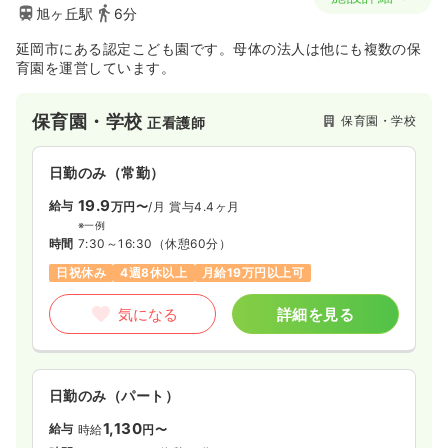
旭ヶ丘駅
6分
延岡市にある認定こども園です。母体の法人は他にも複数の保
育園を運営しています。
保育園・学校
保育園・学校
正看護師
日勤のみ（常勤）
19.9
給与
万円〜
/月
賞与4.4ヶ月
※一例
時間
7:30～16:30
（休憩60分）
日祝休み
4週8休以上
月給19万円以上可
気になる
詳細を見る
日勤のみ（パート）
1,130
給与
時給
円〜