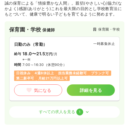
誠の保育による「情操豊かな人間」。親切(やさしい心)協力(な
かよく)感謝(ありがとう)これを最大限の目的とし学校教育法に
もとづいて、健康で明るい子どもを育てるように努めます。
保育園・学校
保育園・学校
保健師
一時募集休止
日勤のみ（常勤）
18.0〜21.5
給与
万円
/月
※一例
時間
7:00～16:30
（休憩90分）
日祝休み
4週8休以上
担当業務未経験可
ブランク可
第二新卒可
月給21万円以上可
気になる
詳細を見る
保育園・学校
保育園・学校
正・准看護師
すべての求人を見る
1
一時募集休止
日勤のみ（常勤）