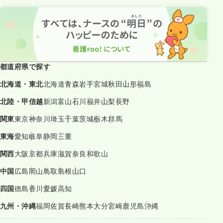
都道府県で探す
北海道・東北
北海道
青森
岩手
宮城
秋田
山形
福島
北陸・甲信越
新潟
富山
石川
福井
山梨
長野
関東
東京
神奈川
埼玉
千葉
茨城
栃木
群馬
東海
愛知
岐阜
静岡
三重
関西
大阪
京都
兵庫
滋賀
奈良
和歌山
中国
広島
岡山
鳥取
島根
山口
四国
徳島
香川
愛媛
高知
九州・沖縄
福岡
佐賀
長崎
熊本
大分
宮崎
鹿児島
沖縄