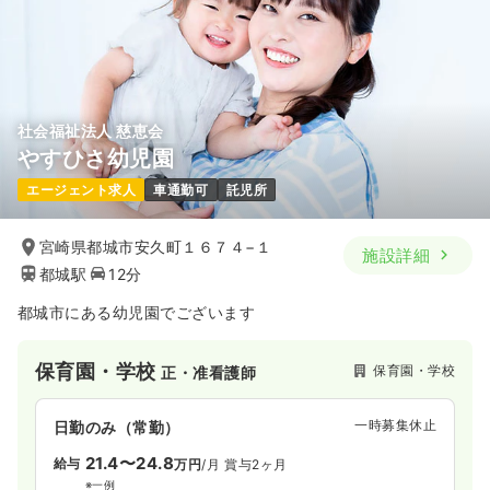
社会福祉法人 慈恵会
やすひさ幼児園
エージェント求人
車通勤可
託児所
宮崎県都城市安久町１６７４−１
施設詳細
都城駅
12分
都城市にある幼児園でございます
保育園・学校
保育園・学校
正・准看護師
一時募集休止
日勤のみ（常勤）
21.4〜24.8
給与
万円
/月
賞与2ヶ月
※一例