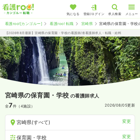
気になる
登録/ログイン
求人検索
メニュー
看護roo![カンゴルー]
看護roo! 転職
宮崎県
宮崎県の保育園・学校
【2026年8月最新】宮崎県の保育園・学校の看護師/准看護師求人・転職・給料
宮崎県の保育園・学校
の看護師求人
7
2026/08/05
更新
全
件（4施設）
変更
宮崎県(すべて)
変更
保育園・学校