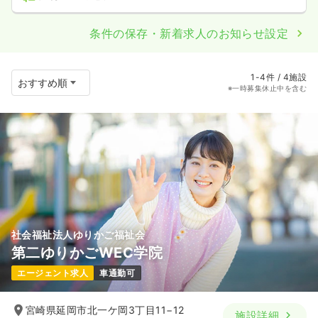
条件の保存・新着求人のお知らせ設定
1-4件 / 4施設
※一時募集休止中を含む
社会福祉法人ゆりかご福祉会
第二ゆりかごWEC学院
エージェント求人
車通勤可
宮崎県延岡市北一ケ岡3丁目11−12
施設詳細