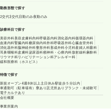
勤務形態で探す
2交代
3交代
日勤のみ
夜勤のみ
診療科目で探す
美容外科
美容皮膚科
内科
呼吸器内科
消化器内科
循環器内科
血液内科
腎臓内科
糖尿病内科
外科
呼吸器外科
心臓血管外科
消化器外科
脳神経外科
整形外科
形成外科
小児科
産婦人科
眼科
耳鼻咽喉科
皮膚科
泌尿器科
精神科・心療内科
放射線科
麻酔科
リウマチ科
リハビリテーション科
アレルギー科
緩和医療科（ホスピス）
特徴で探す
新規オープン
4週8休以上
土日休み
駅徒歩５分以内
車通勤可（駐車場有）
寮あり
託児所あり
ブランク・未経験可
電子カルテあり
会社概要
事業所案内