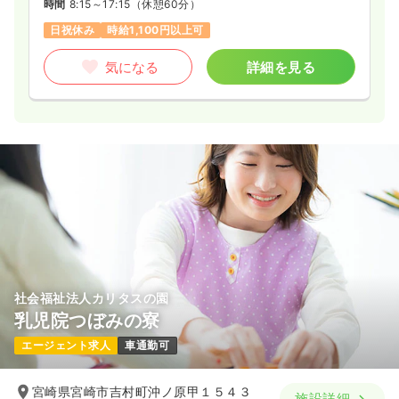
時間
8:15～17:15
（休憩60分）
日祝休み
時給1,100円以上可
気になる
詳細を見る
社会福祉法人カリタスの園
乳児院つぼみの寮
エージェント求人
車通勤可
宮崎県宮崎市吉村町沖ノ原甲１５４３
施設詳細