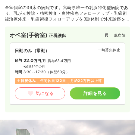
全室個室の36床の病院です。宮崎県唯一の乳腺特化型病院であ
り、乳がん検診・精密検査・良性疾患フォローアップ・乳癌術
後治療外来・乳癌術後フォローアップを3診体制で外来診察を行
っている急性期病院です。遺伝カウンセリングを行い、遺伝に
関して不安なことをDNAレベルで検査しています。また日本医
オペ室(手術室)
一般病院
正看護師
療機能評価機構認定病院（Ver.6.0)でもあり、社団法人日本外
科学会より日本外科学会外科専門医制度修練施設の関連施設と
しての認定も受けております。
一時募集休止
日勤のみ（常勤）
22.0
給与
万円
/月
賞与63.4万円
※経験14年の例
時間
8:30～17:30
（休憩60分）
土日祝休み
年間休日122日
月給22万円以上可
気になる
詳細を見る