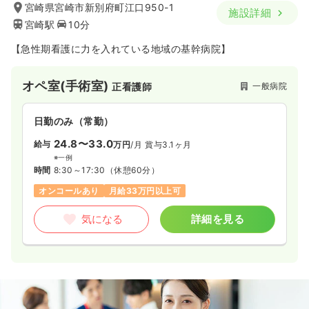
宮崎県宮崎市新別府町江口950-1
施設詳細
宮崎駅
10分
【急性期看護に力を入れている地域の基幹病院】
オペ室(手術室)
一般病院
正看護師
日勤のみ（常勤）
24.8〜33.0
給与
万円
/月
賞与3.1ヶ月
※一例
時間
8:30～17:30
（休憩60分）
オンコールあり
月給33万円以上可
気になる
詳細を見る