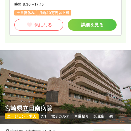
時間
8:30～17:15
土日祝休み
月給20万円以上可
気になる
詳細を見る
宮崎県立日南病院
エージェント求人
7:1
電子カルテ
車通勤可
託児所
寮