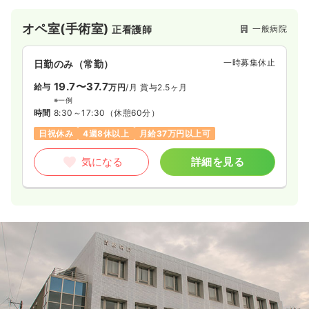
最新の医療機器を揃えた病院です。
オペ室(手術室)
一般病院
正看護師
一時募集休止
日勤のみ（常勤）
19.7〜37.7
給与
万円
/月
賞与2.5ヶ月
※一例
時間
8:30～17:30
（休憩60分）
日祝休み
4週8休以上
月給37万円以上可
気になる
詳細を見る