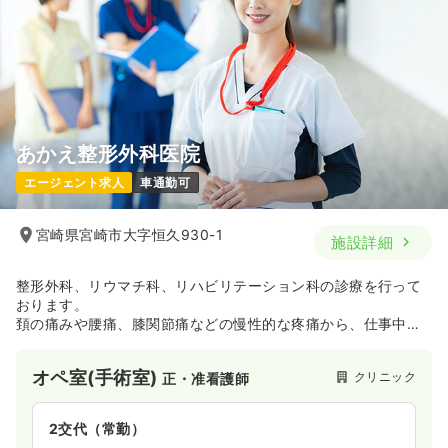
あかえ整形外科医院
エージェント求人
車通勤可
宮崎県宮崎市大字恒久930-1
施設詳細
整形外科、リウマチ科、リハビリテーション科の診療を行って
おります。
頚の痛みや腰痛、膝関節痛などの慢性的な疼痛から、仕事中の
けが、スポーツなどによるけが・骨折、関節障害、手術後のリ
ハビリなど運動器に関するさまざまな症状に対応する整形外科
オペ室(手術室)
クリニック
正・准看護師
です。
2交代（常勤）