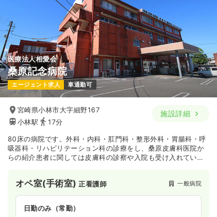
医療法人相愛会
桑原記念病院
エージェント求人
車通勤可
宮崎県小林市大字細野167
施設詳細
小林駅
17分
80床の病院です。外科・内科・肛門科・整形外科・胃腸科・呼
吸器科・リハビリテーション科の診療をし、桑原皮膚科医院か
らの紹介患者に関しては皮膚科の診察や入院も受け入れていま
す。積極的に医療・保険・福祉との連携を目指し、リハビリテ
ーションセンターやデイケアセンターなどの関連施設も法人と
オペ室(手術室)
一般病院
正看護師
して連携することで、地域に根ざした医療機関を目指していま
す。
日勤のみ（常勤）