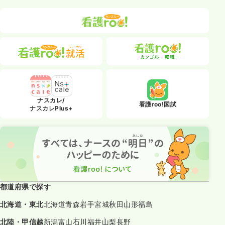
ナスカレ/
看護roo!国試
ナスカレPlus+
都道府県で探す
北海道・東北
北海道
青森
岩手
宮城
秋田
山形
福島
北陸・甲信越
新潟
富山
石川
福井
山梨
長野