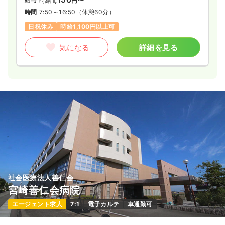
時給
円〜
時間
7:50～16:50
（休憩60分）
日祝休み
時給1,100円以上可
気になる
詳細を見る
社会医療法人善仁会
宮崎善仁会病院
エージェント求人
7:1
電子カルテ
車通勤可