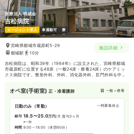
医療法人 明成会
吉松病院
エージェント求人
車通勤可
寮
宮崎県都城市蔵原町5-29
施設詳細
都城駅
10分
吉松病院は、昭和39年（1964年）に設立された、宮崎県都城
市蔵原町に位置する48床（一般24床・療養24床）のケアミッ
クス病院です。整形外科、外科、消化器外科、肛門外科を中心
に強みを持ち、内科、ペインクリニック、リハビリテーション
科など多岐にわたる診療を行っています。地域に密着した「か
オペ室(手術室)
一般＋療養
正・准看護師
かりつけ医」として、救急・急性期から慢性期、リハビリテー
ション、デイケア（通所サービス）まで包括的な医療・ケアを
提供し、地域住民の健康を支えています。平成11年（1999年）
一時募集休止
日勤のみ（常勤）
に新築された綺麗な院内で、バス停からも徒歩1分と通勤しやす
い環境も魅力です。
18.5〜25.0
給与
万円
/月
賞与3ヶ月
※一例
時間
9:00～18:00
（休憩60分）