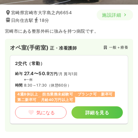
宮崎県宮崎市大字島之内6654
施設詳細
日向住吉駅
18分
宮崎市にある整形外科に強みを持つ病院です。
オペ室(手術室)
一般＋療養
正・准看護師
2交代（常勤）
27.4〜50.9
給与
万円
/月
賞与1回
※一例
時間
8:30～17:30
（休憩60分）
4週8休以上
担当業務未経験可
ブランク可
新卒可
第二新卒可
月給40万円以上可
気になる
詳細を見る