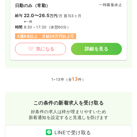
一時募集休止
日勤のみ（常勤）
22.0〜26.5
給与
万円
/月
賞与3ヶ月
※一例
時間
8:30～17:30
（休憩60分）
4週8休以上
月給26万円以上可
気になる
詳細を見る
13
1~13件（全
件）
この条件の新着求人を受け取る
好条件の求人は枠が埋まりやすいため
新着通知を設定すると見逃しを防げます
LINEで受け取る