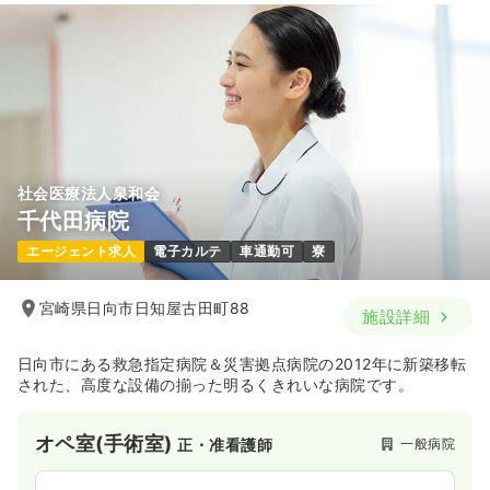
社会医療法人泉和会
千代田病院
エージェント求人
電子カルテ
車通勤可
寮
宮崎県日向市日知屋古田町88
施設詳細
日向市にある救急指定病院＆災害拠点病院の2012年に新築移転
された、高度な設備の揃った明るくきれいな病院です。
オペ室(手術室)
一般病院
正・准看護師