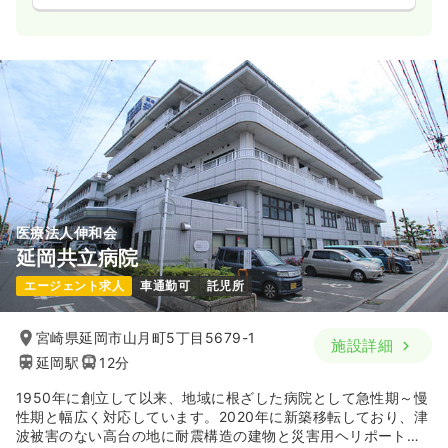
医療法人伸和会
延岡共立病院
エージェント求人
車通勤可
託児所
宮崎県延岡市山月町5丁目5679-1
施設詳細
延岡駅
12分
1950年に創立して以来、地域に根ざした病院として急性期～慢
性期と幅広く対応しています。2020年に新築移転しており、津
波被害のない高台の地に耐震構造の建物と災害用ヘリポート、