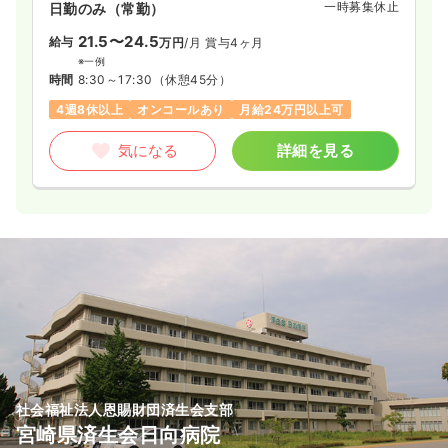
一時募集休止
日勤のみ（常勤）
21.5〜24.5
給与
万円
/月
賞与4ヶ月
※一例
時間
8:30～17:30
（休憩45分）
4週8休以上
オンコールあり
月給24万円以上可
気になる
詳細を見る
社会福祉法人恩賜財団済生会支部
宮崎県済生会日向病院