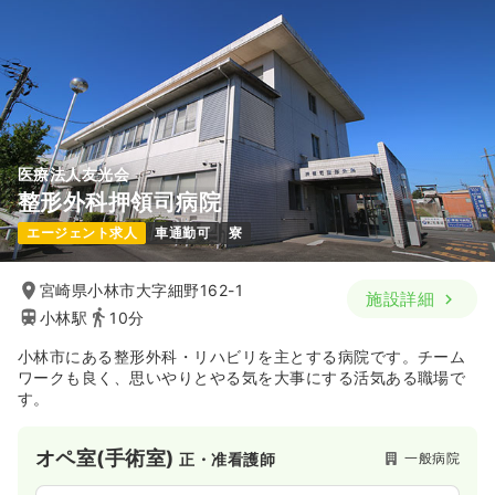
医療法人友光会
整形外科押領司病院
エージェント求人
車通勤可
寮
宮崎県小林市大字細野162-1
施設詳細
小林駅
10分
小林市にある整形外科・リハビリを主とする病院です。チーム
ワークも良く、思いやりとやる気を大事にする活気ある職場で
す。
オペ室(手術室)
一般病院
正・准看護師