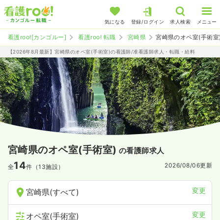
気になる
登録/ログイン
求人検索
メニュー
看護roo![カンゴルー]
看護roo! 転職
宮崎県
宮崎県のオペ室(手術室
【2026年8月最新】宮崎県のオペ室(手術室)の看護師/准看護師求人・転職・給料
宮崎県のオペ室(手術室)
の看護師求人
14
2026/08/06
更新
全
件（13施設）
変更
宮崎県(すべて)
変更
オペ室(手術室)