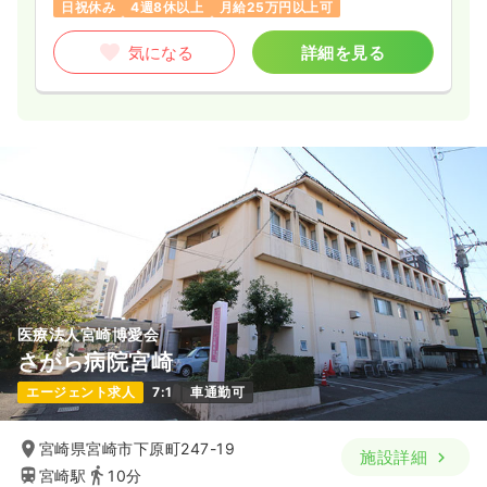
日祝休み
4週8休以上
月給25万円以上可
気になる
詳細を見る
医療法人宮崎博愛会
さがら病院宮崎
エージェント求人
7:1
車通勤可
宮崎県宮崎市下原町247-19
施設詳細
宮崎駅
10分