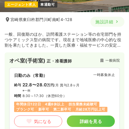
エージェント求人
車通勤可
宮崎県東臼杵郡門川町南町4-128
施設詳細
一般、回復期のほか、訪問看護ステーション等の在宅部門を持
つケアミックス型の病院です。現在まで地域医療の中心的な役
割を果たしてきました。一貫した医療・福祉サービスの安定的
な提供に向けて、職員一同、日々協力し合いながら頑張ってお
ります。
オペ室(手術室)
一般病院
正・准看護師
一時募集休止
日勤のみ（常勤）
22.8〜28.0
給与
万円
/月
賞与2.8ヶ月
※一例
時間
8:30～17:30
（休憩60分）
年間休日122日
4週8休以上
担当業務未経験可
ブランク可
新卒可
第二新卒可
月給28万円以上可
気になる
詳細を見る