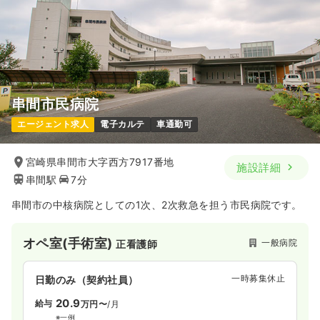
串間市民病院
エージェント求人
電子カルテ
車通勤可
宮崎県串間市大字西方7917番地
施設詳細
串間駅
7分
串間市の中核病院としての1次、2次救急を担う市民病院です。
オペ室(手術室)
一般病院
正看護師
一時募集休止
日勤のみ（契約社員）
20.9
給与
万円〜
/月
※一例