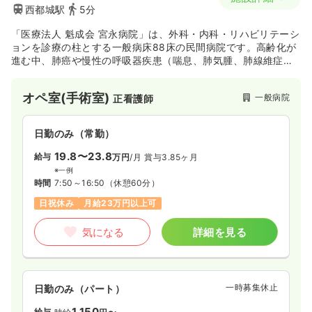
西都城駅
5分
「医療法人 魁成会 宮永病院」は、外科・内科・リハビリテーシ
ョンを診療の柱とする一般病床88床の民間病院です。高齢化が
進む中、肺癌や慢性の呼吸器疾患（喘息、肺気腫、肺線維症な
ど）、肺炎などが増加し気管支鏡検査を実施する機会も増えて
おりますし、必要に応じて在宅酸素療法の指導、管理も行なっ
オペ室(手術室)
一般病院
正看護師
ています。
リウマチなどの膠原病は長期間にわたる継続治療が必要となり
ますが、個々に応じた生活指導に気を配りながら着実な治療を
日勤のみ（常勤）
行なうよう心がけています。
老健や訪問看護ステーションなどの5つの施設を併設しており、
19.8〜23.8
給与
万円
/月
賞与3.85ヶ月
介護保険施行下での在宅、通所、施設ケアを、当院がバックア
※一例
ップしながらグループとして円滑に実施出来ることも、特色の
時間
7:50～16:50
（休憩60分）
ひとつです。
日祝休み
月給23万円以上可
気になる
詳細を見る
一時募集休止
日勤のみ（パート）
1,150
給与