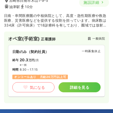
宮崎県日南市木山1-9-5
施設詳細
油津駅
10分
日南・串間医療圏の中核病院として、高度・急性期医療や救急
医療、災害医療などを提供する役割を担っています。病床数は
334床（許可病床）で18診療科を有しており、圏域では放射線
治療を含めた集学的がん治療ができ、脳卒中や心筋梗塞の急性
期医療ができる唯一の医療機関でもあります。
オペ室(手術室)
一般病院
正看護師
一時募集休止
日勤のみ（契約社員）
20.3
給与
万円
/月
※一例
時間
8:30～17:15
オンコールあり
月給20万円以上可
気になる
詳細を見る