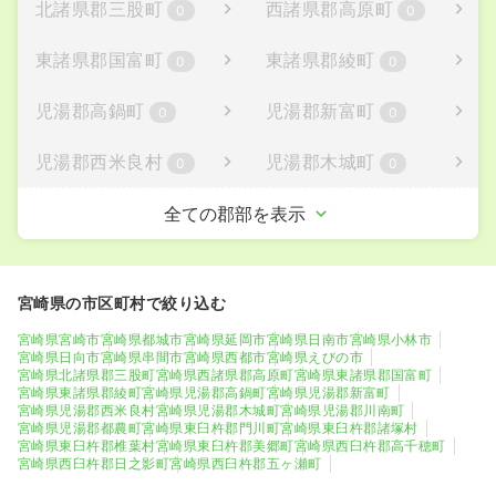
北諸県郡三股町
西諸県郡高原町
0
0
東諸県郡国富町
東諸県郡綾町
0
0
児湯郡高鍋町
児湯郡新富町
0
0
児湯郡西米良村
児湯郡木城町
0
0
児湯郡川南町
児湯郡都農町
全ての郡部を表示
0
0
東臼杵郡門川町
東臼杵郡諸塚村
1
0
宮崎県の市区町村で絞り込む
東臼杵郡椎葉村
東臼杵郡美郷町
0
0
宮崎県宮崎市
宮崎県都城市
宮崎県延岡市
宮崎県日南市
宮崎県小林市
宮崎県日向市
宮崎県串間市
宮崎県西都市
宮崎県えびの市
西臼杵郡高千穂町
西臼杵郡日之影町
宮崎県北諸県郡三股町
宮崎県西諸県郡高原町
宮崎県東諸県郡国富町
0
0
宮崎県東諸県郡綾町
宮崎県児湯郡高鍋町
宮崎県児湯郡新富町
宮崎県児湯郡西米良村
宮崎県児湯郡木城町
宮崎県児湯郡川南町
宮崎県児湯郡都農町
宮崎県東臼杵郡門川町
宮崎県東臼杵郡諸塚村
西臼杵郡五ヶ瀬町
宮崎県東臼杵郡椎葉村
宮崎県東臼杵郡美郷町
宮崎県西臼杵郡高千穂町
宮崎県西臼杵郡日之影町
宮崎県西臼杵郡五ヶ瀬町
0