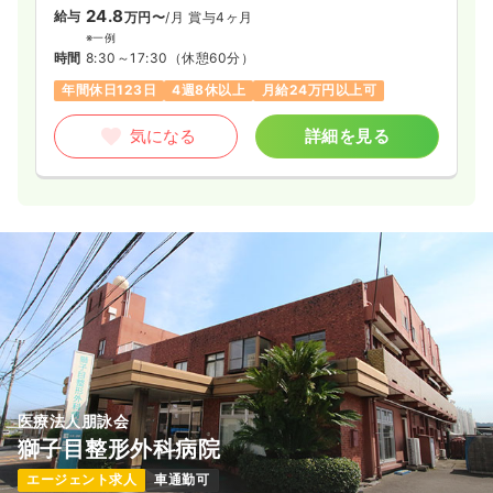
24.8
給与
万円〜
/月
賞与4ヶ月
※一例
時間
8:30～17:30
（休憩60分）
年間休日123日
4週8休以上
月給24万円以上可
気になる
詳細を見る
医療法人朋詠会
獅子目整形外科病院
エージェント求人
車通勤可