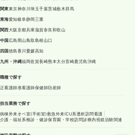
関東
東京
神奈川
埼玉
千葉
茨城
栃木
群馬
東海
愛知
岐阜
静岡
三重
関西
大阪
京都
兵庫
滋賀
奈良
和歌山
中国
広島
岡山
鳥取
島根
山口
四国
徳島
香川
愛媛
高知
九州・沖縄
福岡
佐賀
長崎
熊本
大分
宮崎
鹿児島
沖縄
職種で探す
正看護師
准看護師
保健師
助産師
担当業務で探す
病棟
外来
オペ室(手術室)
救急外来
ICU系
透析
訪問看護
介護・福祉系
検診・健診
保育園・学校
訪問診療
内視鏡
治験関連