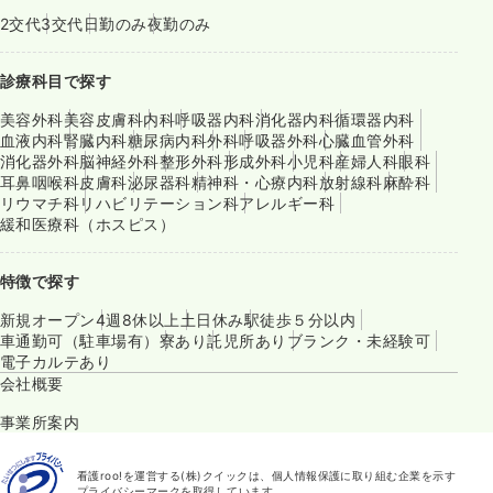
2交代
3交代
日勤のみ
夜勤のみ
診療科目で探す
美容外科
美容皮膚科
内科
呼吸器内科
消化器内科
循環器内科
血液内科
腎臓内科
糖尿病内科
外科
呼吸器外科
心臓血管外科
消化器外科
脳神経外科
整形外科
形成外科
小児科
産婦人科
眼科
耳鼻咽喉科
皮膚科
泌尿器科
精神科・心療内科
放射線科
麻酔科
リウマチ科
リハビリテーション科
アレルギー科
緩和医療科（ホスピス）
特徴で探す
新規オープン
4週8休以上
土日休み
駅徒歩５分以内
車通勤可（駐車場有）
寮あり
託児所あり
ブランク・未経験可
電子カルテあり
会社概要
事業所案内
看護roo!を運営する(株)クイックは、個人情報保護に取り組む企業を示す
プライバシーマークを取得しています。