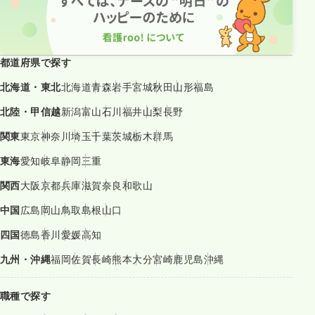
都道府県で探す
北海道・東北
北海道
青森
岩手
宮城
秋田
山形
福島
北陸・甲信越
新潟
富山
石川
福井
山梨
長野
関東
東京
神奈川
埼玉
千葉
茨城
栃木
群馬
東海
愛知
岐阜
静岡
三重
関西
大阪
京都
兵庫
滋賀
奈良
和歌山
中国
広島
岡山
鳥取
島根
山口
四国
徳島
香川
愛媛
高知
九州・沖縄
福岡
佐賀
長崎
熊本
大分
宮崎
鹿児島
沖縄
職種で探す