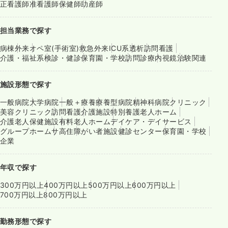
正看護師
准看護師
保健師
助産師
担当業務で探す
病棟
外来
オペ室(手術室)
救急外来
ICU系
透析
訪問看護
介護・福祉系
検診・健診
保育園・学校
訪問診療
内視鏡
治験関連
施設形態で探す
一般病院
大学病院
一般＋療養
療養型病院
精神科病院
クリニック
美容クリニック
訪問看護
介護施設
特別養護老人ホーム
介護老人保健施設
有料老人ホーム
デイケア・デイサービス
グループホーム
サ高住
障がい者施設
健診センター
保育園・学校
企業
年収で探す
300万円以上
400万円以上
500万円以上
600万円以上
700万円以上
800万円以上
勤務形態で探す