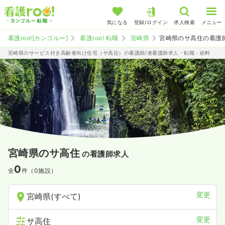
気になる
登録/ログイン
求人検索
メニュー
看護roo![カンゴルー]
看護roo! 転職
宮崎県
宮崎県のサ高住の看護
宮崎県のサービス付き高齢者向け住宅（サ高住）の看護師/准看護師求人・転職・給料
宮崎県のサ高住
の看護師求人
0
全
件（0施設）
変更
宮崎県(すべて)
変更
サ高住