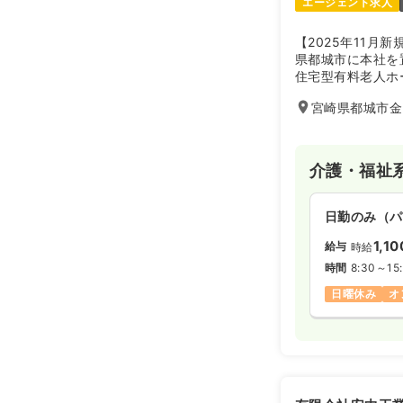
エージェント求人
【2025年11月
県都城市に本社を
住宅型有料老人ホー
サービスが開設さ
宮崎県都城市金
介護・福祉
日勤のみ（パ
1,1
給与
時給
時間
8:30～15
日曜休み
オ