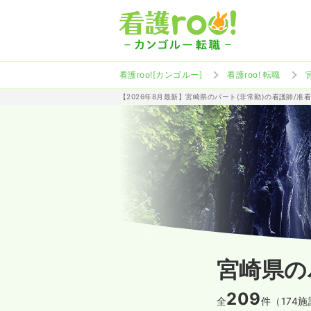
看護roo![カンゴルー]
看護roo! 転職
【2026年8月最新】宮崎県のパート(非常勤)の看護師/
宮崎県の
209
全
件（174