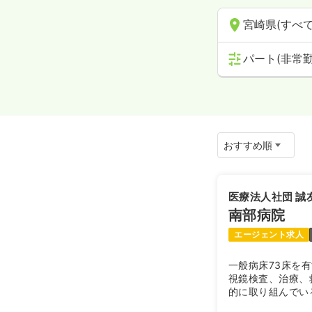
宮崎県(すべて
パート(非常勤
医療法人社団 誠
南部病院
エージェント求人
一般病床73床を
視鏡検査、治療、
的に取り組んでい
病院として、かか