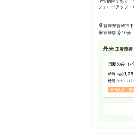
化型病院であり、
フォローアップ・
ローアップを3診
期病院です。遺伝
して不安なことを
宮崎県宮崎市下原
た日本医療機能評価
宮崎駅
10分
り、社団法人日本
門医制度修練施設
おります。
外来
正看護師
日勤のみ（パ
1,2
給与
時給
時間
8:30～17
日祝休み
時
病棟
正看護師
日勤のみ（パ
1,2
給与
時給