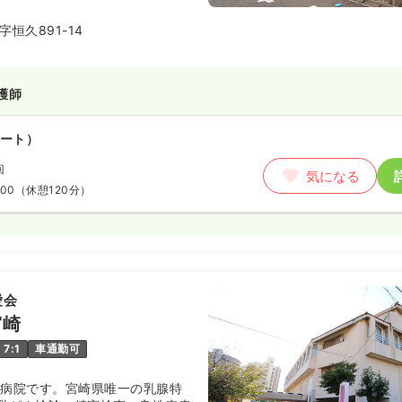
化型在宅支援病院としての役割に
、地域医療への貢献を続けていま
恒久891-14
護師
ート）
回
気になる
:00
（休憩120分）
愛会
宮崎
7:1
車通勤可
の病院です。宮崎県唯一の乳腺特