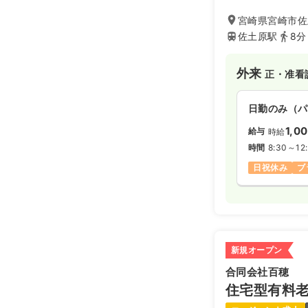
宮崎県宮崎市佐
佐土原駅
8分
外来
正・准看
日勤のみ（パ
1,0
給与
時給
時間
8:30～12
日祝休み
ブ
新規オープン
合同会社百穂
住宅型有料