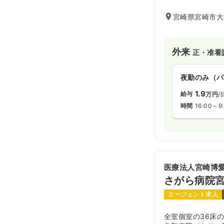
在宅訪問診療、強
も力を入れており
宮崎県宮崎市大字
す。
外来
正・准看
夜勤のみ（パ
1.9
給与
万円
/
時間
16:00～9
医療法人宮崎博
さがら病院
エージェント求人
全室個室の36床