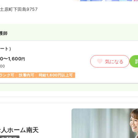
土原町下田島9757
護師
ート）
00〜1,600
円
気になる
:00
ランク可
扶養内可
時給1,600円以上可
老人ホーム南天