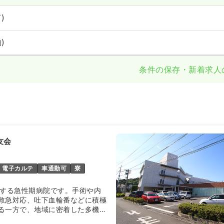
)
)
条件の保存・新着求人
友会
電子カルテ
車通勤可
寮
有する急性期病院です。手術や内
救急対応、吐下血輪番などに積極
る一方で、地域に密着した多機能
りつけ医機能も持ちます。また、