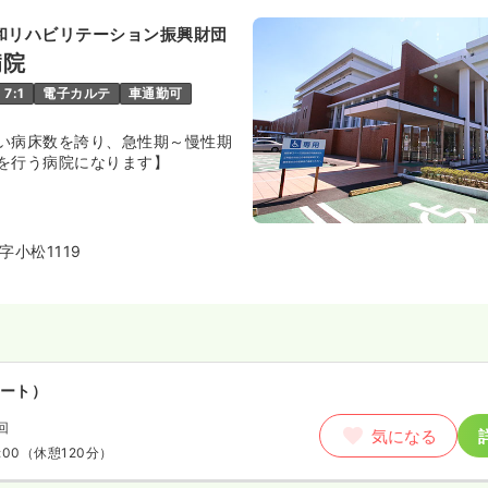
気になる
:30
（休憩60分）
和リハビリテーション振興財団
円以上可
病院
7:1
電子カルテ
車通勤可
い病床数を誇り、急性期～慢性期
を行う病院になります】
小松1119
ート）
回
気になる
:00
（休憩120分）