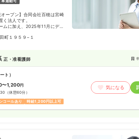
車通勤可
新規オープン】合同会社百穂は宮崎
置く法人です。
ムに加え、2025年11月にデイ
れました。
田町１９５９−１
系
正・准看護師
ート）
00〜1,200
円
気になる
:30
（休憩60分）
ンコールあり
時給1,200円以上可