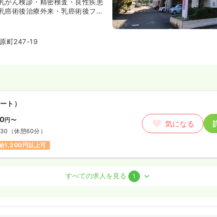
乳がん検診・精密検査・良性疾患
乳癌術後治療外来・乳癌術後フォ
体制で外来診察を行っている急性
カウンセリングを行い、遺伝に関
DNAレベルで検査しています。ま
町247-19
機構認定病院（Ver.6.0)でもあ
外科学会より日本外科学会外科専
の関連施設としての認定も受けて
ート）
50
円〜
気になる
:30
（休憩60分）
給1,200円以上可
すべての求人を見る
1
ート）
50
円〜