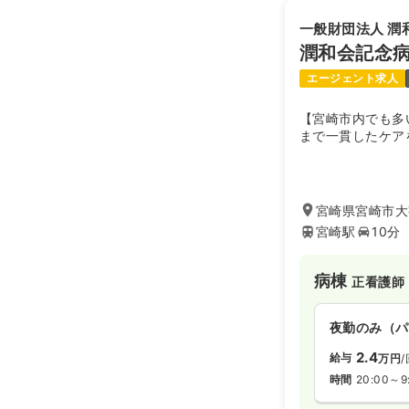
時間
8:30～17
一般財団法人 潤
時給1,200
潤和会記念
エージェント求人
【宮崎市内でも多
まで一貫したケア
宮崎県宮崎市大字
宮崎駅
10分
病棟
正看護師
夜勤のみ（パ
2.4
給与
万円
/
時間
20:00～9