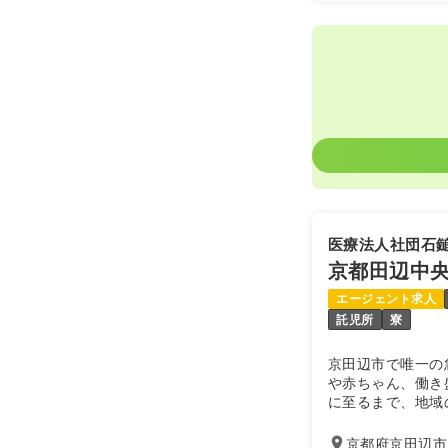
31.2
給与
万円
※経験15年
時間
8:30～17
月給32万円
訪問看護
正
日勤のみ（常
26.6
給与
万
医療法人社団石
※経験5年の
時間
8:30～17
京都田辺中
土日祝休み
エージェント求人
ブランク可
託児所
寮
京田辺市で唯一の
ICU系
正看護
や赤ちゃん、働き
に至るまで、地域
2交代（常勤
ていただけるよう
京都府京田辺市田