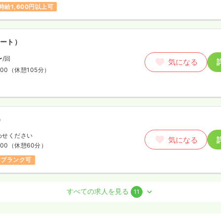
時給1,600円以上可
ート）
〜
/回
気になる
:00
（休憩105分）
）
わせください
気になる
:00
（休憩60分）
ブランク可
すべての求人を見る
11
勤）