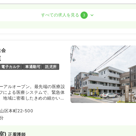
室)
正看護師
すべての求人を見る
3
勤）
円〜
/月
賞与4.95ヶ月
気になる
生会
:30
院
日
4週8休以上
オンコールあり
ブランク可
以上可
電子カルテ
車通勤可
託児所
護師
ニューアルオープン。最先端の医療設
フによる医療システムで、緊急体
）
、地域に密着したきめの細かい医
す。昭和40年設立の地域医療に
円〜
/月
賞与2回
ミックスの病院です。
気になる
区本町22-500
5分
:30
月給26万円以上可
室)
正看護師