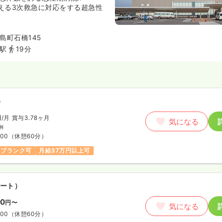
円
/月
賞与4ヶ月
越える3次救急に対応をする超急性
気になる
例
:00
（休憩60分）
救命救急評価でも全国トップクラ
京都で2件しかない高度救命救急
島町石橋145
ブランク可
第二新卒可
月給29万円以上可
れております。
駅
19分
たい、救命救急を学びたい方は必
した際に、回復期リハビリテーシ
ア病棟、介護老人保健施設、特別
加わり、急性期だけではなく、回
宅医療など総合的に携わることの
）
円
/月
賞与3.78ヶ月
気になる
例
:00
（休憩60分）
ブランク可
月給37万円以上可
ート）
50
円〜
気になる
:00
（休憩60分）