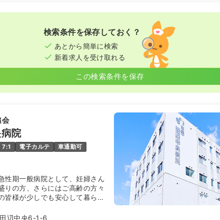
/月
賞与3.2ヶ月
気になる
の例
:00
（休憩60分）
検索条件を保存しておく？
以上可
あとから簡単に検索
新着求人を受け取れる
看護師
この検索条件を保存
勤）
円〜
/月
賞与3ヶ月
気になる
鎚会
例
:00
（休憩60分）
央病院
オンコールあり
担当業務未経験可
7:1
電子カルテ
車通勤可
第二新卒可
月給34万円以上可
急性期一般病院として、妊婦さん
師
盛りの方、さらにはご高齢の方々
の皆様が少しでも安心して暮らし
）
に、力を尽くしています。
辺中央6-1-6