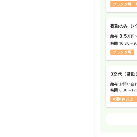
ブランク可
夜勤のみ（パ
3.5
給与
万円
時間
16:30～9
ブランク可
3交代（常勤
給与
お問い合
時間
8:30～17
4週8休以上
外来
正看護師
日勤のみ（常