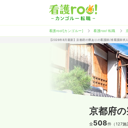
看護roo![カンゴルー]
看護roo! 転職
【2026年8月最新】京都府の寮ありの看護師/准看護師求
京都府の
508
全
件（127