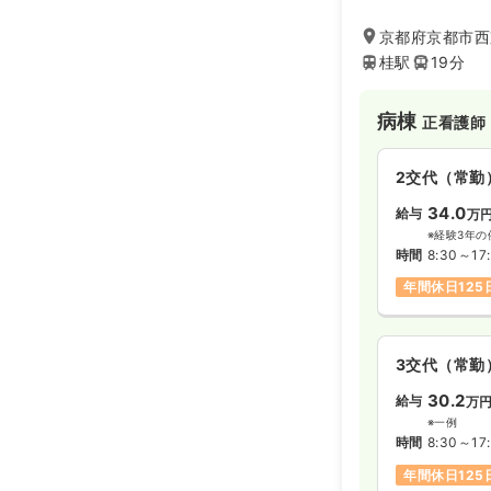
京都府京都市西
桂駅
19分
病棟
正看護師
2交代（常勤
34.0
給与
万
※経験3年の
時間
8:30～17
年間休日125
3交代（常勤
30.2
給与
万
※一例
時間
8:30～17
年間休日125