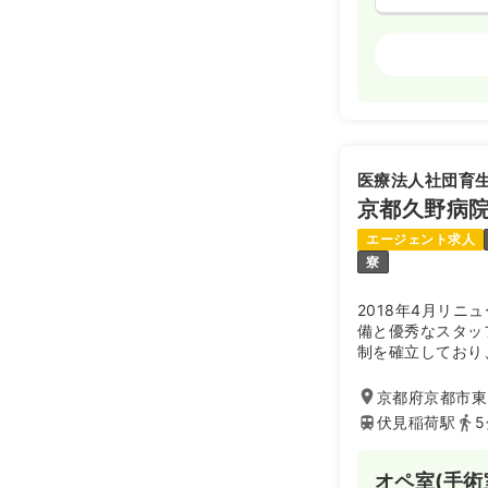
オペ室(手術
日勤のみ（常
26.2
給与
万
※一例
医療法人社団育
時間
8:30～17
京都久野病
年間休日125
月給26万円
エージェント求人
寮
透析
正・准看
2018年4月リ
備と優秀なスタッ
2交代（常勤
制を確立しており
療を提供していま
26.3
給与
万
専念しているケア
京都府京都市東山
※一例
伏見稲荷駅
時間
8:30～17
4週8休以上
オペ室(手術