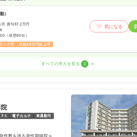
師
勤）
円
/月
賞与87.2万円
勤）
気になる
例
円〜
/月
賞与2回
:00
（休憩60分）
気になる
ランク可
月給28万円以上可
:30
年間休日121日
オンコールあり
ブランク可
以上可
すべての求人を見る
2
勤）
/月
賞与4ヶ月
気になる
の例
:00
病院
ブランク可
第二新卒可
月給27万円以上可
7:1
電子カルテ
車通勤可
）
救急件数を誇る急性期病院≫