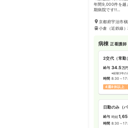
29.6
給与
万
年間9,000件を
※経験5年の
期病院です!!
時間
8:30～17
厚生労働省指定の
スの評価を受け、
京都府宇治市槇
4週8休以上
センターに指定さ
小倉（近鉄線）
症例をたくさん見
見です。また移転
ョン病棟、緩和ケ
病棟
正看護師
養護老人ホームが
復期、慢性期、在
2交代（常勤
出来る病院です。
34.5
給与
万
※経験3年の
時間
8:30～17
4週8休以上
日勤のみ（パ
1,6
給与
時給
時間
8:30～17