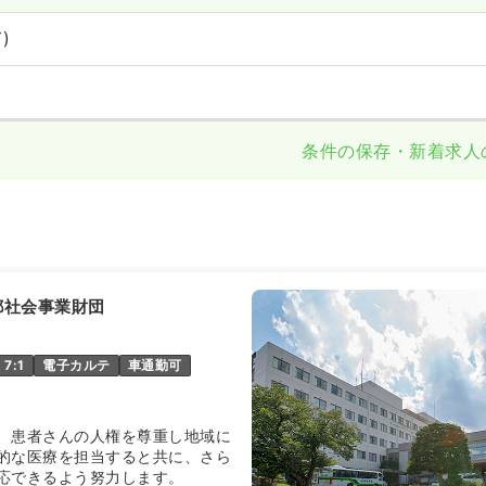
)
条件の保存・新着求人
都社会事業財団
7:1
電子カルテ
車通勤可
、患者さんの人権を尊重し地域に
的な医療を担当すると共に、さら
応できるよう努力します。