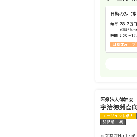
その他
正看護
日勤のみ（常
28.7
給与
万
日勤のみ（常
※経験6年の
26.3
給与
万
時間
8:30～17
※一例
日祝休み
ブ
時間
8:30～17
土日祝休み
外来
月給26万円
正看護師
日勤のみ（常
27.9
給与
万円
※経験12年
医療法人徳洲会
時間
8:30～17
宇治徳洲会
4週8休以上
エージェント求人
託児所
寮
2交代（常勤
≪京都府No.1の