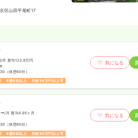
京区山田平尾町17
）
円
/月
賞与123.8万円
気になる
例
:30
（休憩60分）
日
4週8休以上
月給34万円以上可
）
円〜
/月
賞与4.95ヶ月
気になる
:30
（休憩60分）
日
4週8休以上
月給30万円以上可