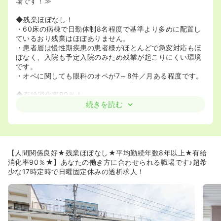
場です！≫
◆残業ほぼなし！
・60床の病棟で日勤体制8名程度で基準より多めに配置し
ているおり残業はほぼありません。
・患者層は慢性期疾患の患者様がほとんどで急変対応もほ
ぼなく、入院も予定入院のみため残業が起こりにくい環境
です。
・オペに関しても眼科のオペが7～8件／月ある程度です。
◆有給消化率90％！
・看護部長はスタッフが満足して働けないと良い看護がで
続きを読む
きないという考えのため有給取得を推進しています。有給
をどんどん取っていきましょうという風土が根付いていま
す。
・一週間程度連休を取って毎年の海外旅行に行く方もいら
っしゃいます。
【人間関係良好★残業ほぼなし★平均勤続年数8年以上★有給
消化率90％★】あなたの働き方に合わせられる職場です♪超希
少な17時定時で日曜固定休みの透析求人！
≪一緒に明るく働きましょう！≫
◆看護師様が働きやすい環境づくり♪
・当院では、看護師様が朗らかに働ける環境と、患者様へ
の質の高い看護提供のサイクルを重要視しております。ス