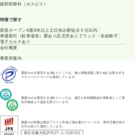
緩和医療科（ホスピス）
特徴で探す
新規オープン
4週8休以上
土日休み
駅徒歩５分以内
車通勤可（駐車場有）
寮あり
託児所あり
ブランク・未経験可
電子カルテあり
会社概要
事業所案内
看護roo!を運営する(株)クイックは、個人情報保護に取り組む企業を示す
プライバシーマークを取得しています。
看護roo!を運営する(株)クイックは、適正な有料職業紹介事業者として厚
生労働省より認定を受けています。
看護roo!転職は東証プライム市場上場企業のクイックが、厚生労働大臣の
許可を受けて運営しています。
厚生労働大臣許可27-ユ-020100