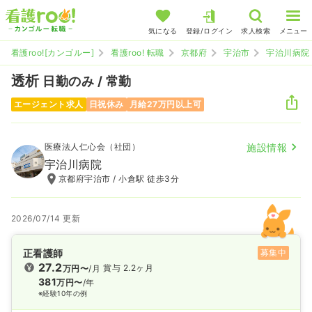
気になる
登録/ログイン
求人検索
メニュー
看護roo![カンゴルー]
看護roo! 転職
京都府
宇治市
宇治川病院
透析
日勤のみ / 常勤
エージェント求人
日祝休み
月給27万円以上可
医療法人仁心会（社団）
施設情報
宇治川病院
京都府宇治市 / 小倉駅 徒歩3分
2026/07/14 更新
正看護師
募集中
27.2
賞与 2.2ヶ月
万円〜
/月
381
万円〜
/年
※経験10年の例