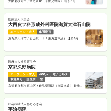
大阪府枚方市
/ 宮之阪駅（京阪交野線） 徒歩5分
その他
一般病院
正看護師 / 管理職
医療法人大美会
大西皮フ科形成外科医院滋賀大津石山院
一時募集休止
日勤のみ（常勤）
エージェント求人
車通勤可
給与
お問い合わせください
滋賀県大津市
/ 石山駅（ＪＲ東海道本線） 徒歩1分
時間
8:30～17:00
気になる
詳細を見る
医療法人社団育生会
京都久野病院
エージェント求人
400床
電子カルテ
車通勤可
託児所
寮
京都府京都市東山区
/ 伏見稲荷駅（京阪本線） 徒歩5
分
社会福祉法人あじろぎ会
宇治病院