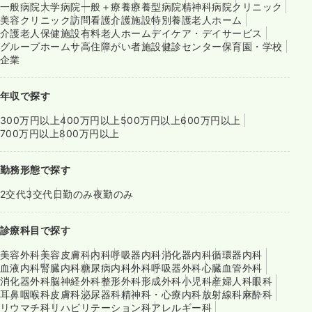
一般病院
大学病院
一般＋療養
療養型病院
精神科病院
クリニック
美容クリニック
訪問看護
介護施設
特別養護老人ホーム
介護老人保健施設
有料老人ホーム
デイケア・デイサービス
グループホーム
サ高住
障がい者施設
健診センター
保育園・学校
企業
年収で探す
300万円以上
400万円以上
500万円以上
600万円以上
700万円以上
800万円以上
勤務形態で探す
2交代
3交代
日勤のみ
夜勤のみ
診療科目で探す
美容外科
美容皮膚科
内科
呼吸器内科
消化器内科
循環器内科
血液内科
腎臓内科
糖尿病内科
外科
呼吸器外科
心臓血管外科
消化器外科
脳神経外科
整形外科
形成外科
小児科
産婦人科
眼科
耳鼻咽喉科
皮膚科
泌尿器科
精神科・心療内科
放射線科
麻酔科
リウマチ科
リハビリテーション科
アレルギー科