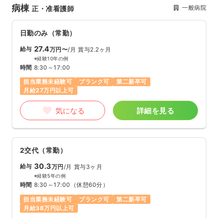
病棟
一般病院
正・准看護師
日勤のみ（常勤）
27.4
給与
万円〜
/月
賞与2.2ヶ月
※経験10年の例
時間
8:30～17:00
担当業務未経験可
ブランク可
第二新卒可
月給27万円以上可
気になる
詳細を見る
2交代（常勤）
30.3
給与
万円
/月
賞与3ヶ月
※経験5年の例
時間
8:30～17:00
（休憩60分）
担当業務未経験可
ブランク可
第二新卒可
月給38万円以上可