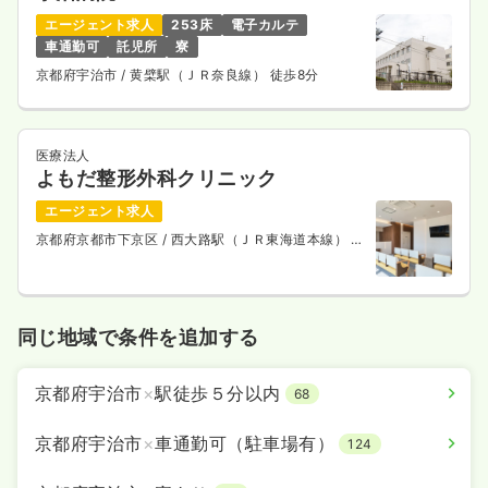
エージェント求人
253床
電子カルテ
車通勤可
託児所
寮
京都府宇治市
/ 黄檗駅（ＪＲ奈良線） 徒歩8分
医療法人
よもだ整形外科クリニック
エージェント求人
京都府京都市下京区
/ 西大路駅（ＪＲ東海道本線） 徒
歩5分
同じ地域で条件を追加する
京都府宇治市
×
駅徒歩５分以内
68
京都府宇治市
×
車通勤可（駐車場有）
124