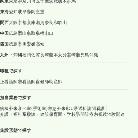
関東
東京
神奈川
埼玉
千葉
茨城
栃木
群馬
東海
愛知
岐阜
静岡
三重
関西
大阪
京都
兵庫
滋賀
奈良
和歌山
中国
広島
岡山
鳥取
島根
山口
四国
徳島
香川
愛媛
高知
九州・沖縄
福岡
佐賀
長崎
熊本
大分
宮崎
鹿児島
沖縄
職種で探す
正看護師
准看護師
保健師
助産師
担当業務で探す
病棟
外来
オペ室(手術室)
救急外来
ICU系
透析
訪問看護
介護・福祉系
検診・健診
保育園・学校
訪問診療
内視鏡
治験関連
施設形態で探す