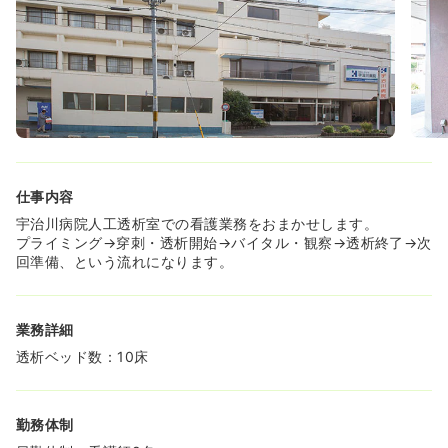
タッフ間で協力しながら楽しく働いていきましょう！
◆障害者病棟ならではのやりがい♪
・障害者病棟では、バタバタしすぎている急性期病棟では
気づけない患者さんの細かな変化を見つけること、それに
応じた工夫をすることができます。美容や回復期等の患者
様のような目に見える大きな変化ではなく、患者様としっ
かり向き合えるからこそ気づくことができる小さな変化が
確かに存在します。スタッフ間で協力して創意工夫しなが
ら、それぞれの患者様に寄り添った看護を提供していきま
仕事内容
しょう♪
宇治川病院人工透析室での看護業務をおまかせします。
プライミング→穿刺・透析開始→バイタル・観察→透析終了→次
回準備、という流れになります。
業務詳細
透析ベッド数：10床
勤務体制