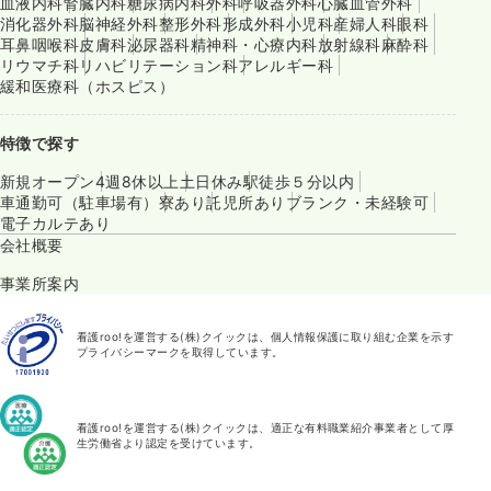
血液内科
腎臓内科
糖尿病内科
外科
呼吸器外科
心臓血管外科
消化器外科
脳神経外科
整形外科
形成外科
小児科
産婦人科
眼科
耳鼻咽喉科
皮膚科
泌尿器科
精神科・心療内科
放射線科
麻酔科
リウマチ科
リハビリテーション科
アレルギー科
緩和医療科（ホスピス）
特徴で探す
新規オープン
4週8休以上
土日休み
駅徒歩５分以内
車通勤可（駐車場有）
寮あり
託児所あり
ブランク・未経験可
電子カルテあり
会社概要
事業所案内
看護roo!を運営する(株)クイックは、個人情報保護に取り組む企業を示す
プライバシーマークを取得しています。
看護roo!を運営する(株)クイックは、適正な有料職業紹介事業者として厚
生労働省より認定を受けています。