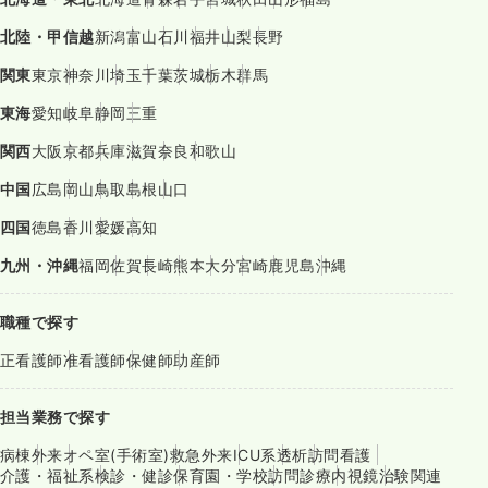
北陸・甲信越
新潟
富山
石川
福井
山梨
長野
関東
東京
神奈川
埼玉
千葉
茨城
栃木
群馬
東海
愛知
岐阜
静岡
三重
関西
大阪
京都
兵庫
滋賀
奈良
和歌山
中国
広島
岡山
鳥取
島根
山口
四国
徳島
香川
愛媛
高知
九州・沖縄
福岡
佐賀
長崎
熊本
大分
宮崎
鹿児島
沖縄
職種で探す
正看護師
准看護師
保健師
助産師
担当業務で探す
病棟
外来
オペ室(手術室)
救急外来
ICU系
透析
訪問看護
介護・福祉系
検診・健診
保育園・学校
訪問診療
内視鏡
治験関連