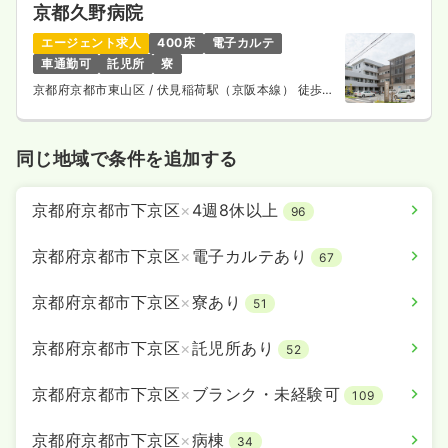
京都久野病院
エージェント求人
400床
電子カルテ
車通勤可
託児所
寮
京都府京都市東山区
/ 伏見稲荷駅（京阪本線） 徒歩5
分
同じ地域で条件を追加する
京都府京都市下京区
×
4週8休以上
96
京都府京都市下京区
×
電子カルテあり
67
京都府京都市下京区
×
寮あり
51
京都府京都市下京区
×
託児所あり
52
京都府京都市下京区
×
ブランク・未経験可
109
京都府京都市下京区
×
病棟
34