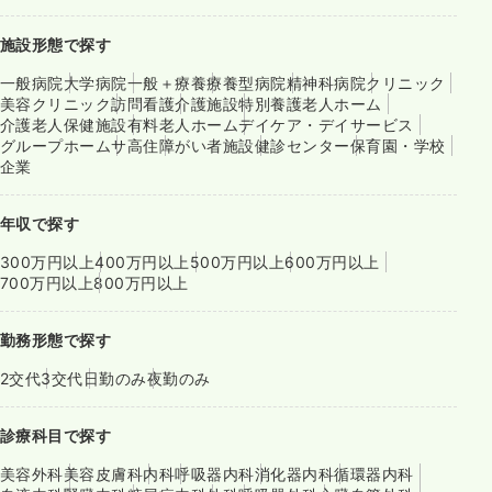
施設形態で探す
一般病院
大学病院
一般＋療養
療養型病院
精神科病院
クリニック
美容クリニック
訪問看護
介護施設
特別養護老人ホーム
介護老人保健施設
有料老人ホーム
デイケア・デイサービス
グループホーム
サ高住
障がい者施設
健診センター
保育園・学校
企業
年収で探す
300万円以上
400万円以上
500万円以上
600万円以上
700万円以上
800万円以上
勤務形態で探す
2交代
3交代
日勤のみ
夜勤のみ
診療科目で探す
美容外科
美容皮膚科
内科
呼吸器内科
消化器内科
循環器内科