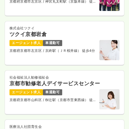
万円
/月
賞与3.6ヶ月
京都府京都市左京区
/ 神宮丸太町駅（京阪本線） 徒歩
13分
※一例
時間
8:00～16:00
（休憩60分）
4週8休以上
ブランク可
第二新卒可
月給32万円以上可
株式会社ツクイ
気になる
詳細を見る
ツクイ京都岩倉
エージェント求人
車通勤可
京都府京都市左京区
/ 京終駅（ＪＲ桜井線） 徒歩4分
社会福祉法人勧修福祉会
京都市勧修老人デイサービスセンター
エージェント求人
車通勤可
京都府京都市山科区
/ 椥辻駅（京都市営東西線） 徒歩
8分
医療法人社団育生会