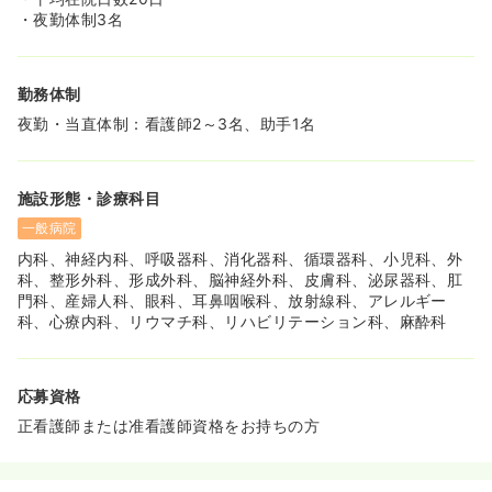
訪問リハ、ケアマネ）」が院内に設置されており、退院調
・夜勤体制3名
整がしやすくなっているのが特徴です。
勤務体制
夜勤・当直体制：看護師2～3名、助手1名
施設形態・診療科目
一般病院
内科、神経内科、呼吸器科、消化器科、循環器科、小児科、外
科、整形外科、形成外科、脳神経外科、皮膚科、泌尿器科、肛
門科、産婦人科、眼科、耳鼻咽喉科、放射線科、アレルギー
科、心療内科、リウマチ科、リハビリテーション科、麻酔科
応募資格
正看護師または准看護師資格をお持ちの方