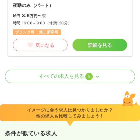
夜勤のみ（パート）
3.6
給与
万円〜
/回
時間
16:00～9:00
（休憩120分）
ブランク可
第二新卒可
気になる
詳細を見る
外来
一般病院
正・准看護師
すべての求人を見る
5
日勤のみ（常勤）
22.2
給与
万円
/月
賞与3.4ヶ月
※経験5年の例
イメージに合う求人は見つかりましたか？
時間
8:30～16:30
（休憩60分）
他の求人も比較してみましょう！
日祝休み
ブランク可
第二新卒可
月給25万円以上可
条件が似ている求人
気になる
詳細を見る