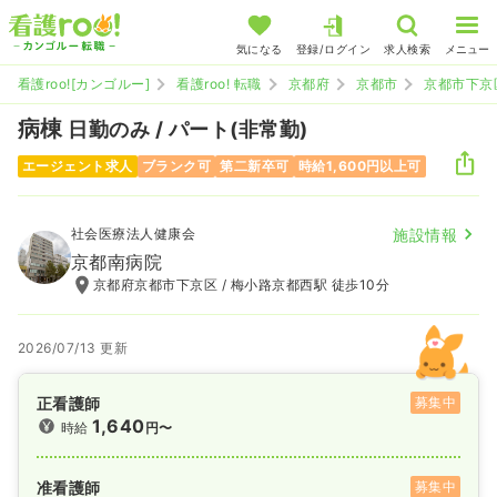
気になる
登録/ログイン
求人検索
メニュー
看護roo![カンゴルー]
看護roo! 転職
京都府
京都市
京都市下京
病棟
日勤のみ / パート(非常勤)
エージェント求人
ブランク可
第二新卒可
時給1,600円以上可
社会医療法人健康会
施設情報
京都南病院
京都府京都市下京区 / 梅小路京都西駅 徒歩10分
2026/07/13 更新
正看護師
募集中
1,640
時給
円〜
准看護師
募集中