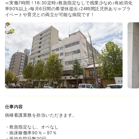
しやすい環境です。
≪実働7時間！16:30定時♪救急指定なしで残業少なめ♪有給消化
◆勉強会は基本時間内に実施しています。自己学習はイー
率90%以上♪毎月6日間の希望休提出♪24時間託児所あり≫プラ
ランニングで行えるため、ママさんにも好評です。
イベートや育児との両立が可能な病院です！
≪教育体制充実≫
◆ブランクのある方や経験の浅い方も個々のペースで歩ん
でいただけるようeラーニングやクリニカルラダーなどの
研修制度も充実させ、中途プリセプターも付けてしっかり
とフォローできる体制を整えています。
◆また緩和ケアや皮膚・排泄ケア、在宅の3分野の認定看
護師が在籍しており、スキルアップしたい人にとっても最
適です。
◆法人内でも急性期から慢性期、周手術期、外来看護（診
療所含む）、透析、訪問看護、老健など様々な分野があり
ますので、グループ内の人事異動で幅広い看護スキルを身
に付けることができます。
≪社会医療法人健康会と同院概要について≫
仕事内容
◆地域の方々の募金活動でスタートした京都南病院を中心
に、古くからグループ各施設の連携で「地域包括ケアシス
病棟看護業務を担当いただきます。
テム」を構築してきた社会医療法人です。
◆同院は「新京都南病院」の後方病院として、亜急性期～
・救急指定なし、オペなし
慢性期看護を行っています。救急指定はありません。
・病床稼働率90％～97％
◆在宅医療を担う「在宅訪問センター（往診、訪問看護、
・平均在院日数20日