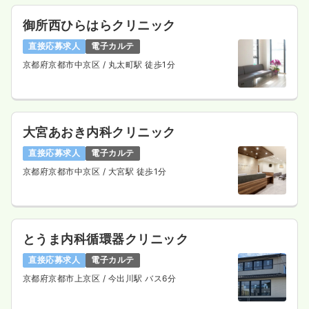
御所西ひらはらクリニック
日勤のみ（パート）
直接応募求人
電子カルテ
1,640
京都府京都市中京区
/ 丸太町駅 徒歩1分
給与
時給
円〜
時間
8:30～16:30
日祝休み
ブランク可
第二新卒可
時給1,600円以上可
気になる
詳細を見る
大宮あおき内科クリニック
直接応募求人
電子カルテ
京都府京都市中京区
/ 大宮駅 徒歩1分
訪問看護
一般病院
正看護師
日勤のみ（常勤）
とうま内科循環器クリニック
23.3〜32.4
給与
万円
/月
賞与3.6ヶ月
直接応募求人
電子カルテ
※一例
京都府京都市上京区
/ 今出川駅 バス6分
時間
9:00～17:00
（休憩60分）
日祝休み
4週8休以上
オンコールあり
ブランク可