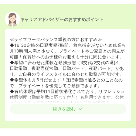
キャリアアドバイザーのおすすめポイント
≪ライフワークバランス重視の方におすすめ≫
◆16:30定時の日勤実働7時間、救急指定がないため残業も
月10時間未満と少なく、プライベートやご家庭との両立が
可能！保育所へのお子様のお迎えも十分に間に合います。
◆希望に合わせた柔軟な勤務形態（3交代/2交代の選択、
日勤常勤、夜勤専従常勤、日勤パート、夜勤パート）があ
り、ご自身のライフスタイルに合わせた勤務が可能です。
◆希望休も月6日だせます！ほぼ希望は通るとのことなの
で、プライベートを優先してご勤務できます。
◆有給休暇は平均14日前後消化されており、リフレッシュ
休暇制度（勤続年数に応じて付与）も利用できます。公休
と合わせると平均120日以上のお休み取得が可能！
続きを読む
≪育児との両立が可能≫
◆24時間対応の院内保育所を完備しており、ママさんナー
スも安心してご勤務いただけます。在籍看護師の半分以上
が育児中のため、急なお休みなどにもご理解があり両立が