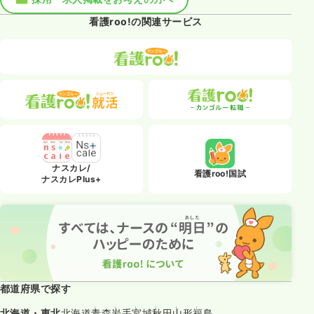
看護roo!の関連サービス
ナスカレ/
看護roo!国試
ナスカレPlus+
都道府県で探す
北海道・東北
北海道
青森
岩手
宮城
秋田
山形
福島