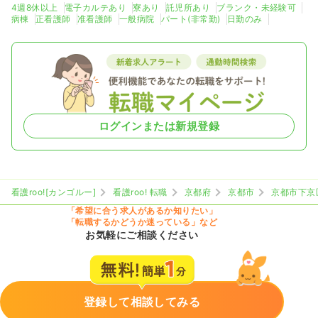
4週8休以上
電子カルテあり
寮あり
託児所あり
ブランク・未経験可
病棟
正看護師
准看護師
一般病院
パート(非常勤)
日勤のみ
ログインまたは新規登録
看護roo![カンゴルー]
看護roo! 転職
京都府
京都市
京都市下京
「希望に合う求人があるか知りたい」
「転職するかどうか迷っている」など
お気軽にご相談ください
登録して相談してみる