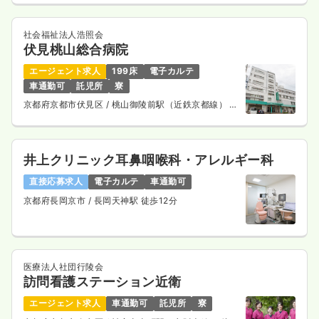
第二新卒可
月給32万円以上可
気になる
詳細を見る
社会福祉法人浩照会
伏見桃山総合病院
エージェント求人
199床
電子カルテ
車通勤可
託児所
寮
日勤のみ（パート）
京都府京都市伏見区
/ 桃山御陵前駅（近鉄京都線） 徒
1,640
給与
時給
円〜
歩11分
時間
9:00～17:00
（休憩60分）
日祝休み
オンコールあり
ブランク可
第二新卒可
井上クリニック耳鼻咽喉科・アレルギー科
時給1,600円以上可
直接応募求人
電子カルテ
車通勤可
気になる
詳細を見る
京都府長岡京市
/ 長岡天神駅 徒歩12分
透析
一般病院
正・准看護師
医療法人社団行陵会
訪問看護ステーション近衛
日勤のみ（常勤）
エージェント求人
車通勤可
託児所
寮
23.8〜32.9
給与