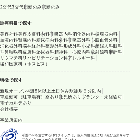
2交代
3交代
日勤のみ
夜勤のみ
診療科目で探す
美容外科
美容皮膚科
内科
呼吸器内科
消化器内科
循環器内科
血液内科
腎臓内科
糖尿病内科
外科
呼吸器外科
心臓血管外科
消化器外科
脳神経外科
整形外科
形成外科
小児科
産婦人科
眼科
耳鼻咽喉科
皮膚科
泌尿器科
精神科・心療内科
放射線科
麻酔科
リウマチ科
リハビリテーション科
アレルギー科
緩和医療科（ホスピス）
特徴で探す
新規オープン
4週8休以上
土日休み
駅徒歩５分以内
車通勤可（駐車場有）
寮あり
託児所あり
ブランク・未経験可
電子カルテあり
会社概要
事業所案内
看護roo!を運営する(株)クイックは、個人情報保護に取り組む企業を示す
プライバシーマークを取得しています。