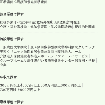
正看護師
准看護師
保健師
助産師
担当業務で探す
病棟
外来
オペ室(手術室)
救急外来
ICU系
透析
訪問看護
介護・福祉系
検診・健診
保育園・学校
訪問診療
内視鏡
治験関連
施設形態で探す
一般病院
大学病院
一般＋療養
療養型病院
精神科病院
クリニック
美容クリニック
訪問看護
介護施設
特別養護老人ホーム
介護老人保健施設
有料老人ホーム
デイケア・デイサービス
グループホーム
サ高住
障がい者施設
健診センター
保育園・学校
企業
年収で探す
300万円以上
400万円以上
500万円以上
600万円以上
700万円以上
800万円以上
勤務形態で探す