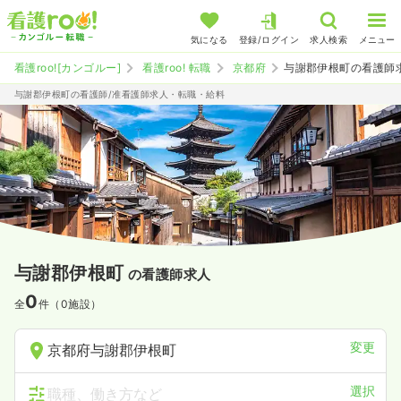
気になる
登録/ログイン
求人検索
メニュー
看護roo![カンゴルー]
看護roo! 転職
京都府
与謝郡伊根町の看護師
与謝郡伊根町の看護師/准看護師求人・転職・給料
与謝郡伊根町
の看護師求人
0
全
件（0施設）
変更
京都府与謝郡伊根町
選択
職種、働き方など