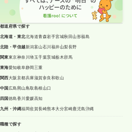
都道府県で探す
北海道・東北
北海道
青森
岩手
宮城
秋田
山形
福島
北陸・甲信越
新潟
富山
石川
福井
山梨
長野
関東
東京
神奈川
埼玉
千葉
茨城
栃木
群馬
東海
愛知
岐阜
静岡
三重
関西
大阪
京都
兵庫
滋賀
奈良
和歌山
中国
広島
岡山
鳥取
島根
山口
四国
徳島
香川
愛媛
高知
九州・沖縄
福岡
佐賀
長崎
熊本
大分
宮崎
鹿児島
沖縄
職種で探す